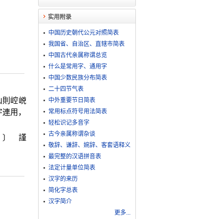
实用附录
中国历史朝代公元对照简表
我国省、自治区、直辖市简表
中国古代亲属称谓总览
什么是常用字、通用字
中国少数民族分布简表
二十四节气表
山則崆
㟅
中外重要节日简表
字連用，
常用标点符号用法简表
轻松识记多音字
古今亲属称谓杂谈
。〕 謹
敬​辞​、​谦​辞​、​婉​辞​、​客​套​语​释​义
最完整的汉语拼音表
法定计量单位简表
汉字的来历
简化字总表
汉字简介
更多...