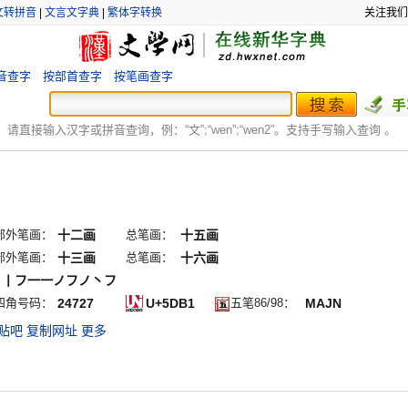
文转拼音
|
文言文字典
|
繁体字转换
关注我们
音查字
按部首查字
按笔画查字
：
请直接输入汉字或拼音查询，例：“文”;“
wen
”;“
wen2
”。支持手写输入查询 。
部外笔画：
十二画
总笔画：
十五画
部外笔画：
十三画
总笔画：
十六画
丨丨フ一一ノフノ丶フ
四角号码：
24727
U+5DB1
五笔86/98：
MAJN
贴吧
复制网址
更多