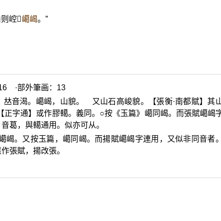
则崆𡹕
嶱嵑
。”
6 ·部外筆画：13
，
𠀤
音渴。嶱嵑，山貌。 又山石高峻貌。【張衡·南都賦】其
【正字通】或作膠轕。義同。○按《玉篇》嶱同嵑。而張賦嶱嵑
，音葛，與轕通用。似亦可从。
嶱嵑。又按玉篇，嶱同嵑。而揚賦嶱嵑字連用，又似非同音者
應作張賦，揚改張。