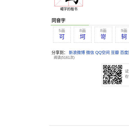
嶱字的楷书
同音字
5画
8画
8画
9画
可
坷
岢
轲
分享到：
新浪微博
微信
QQ空间
豆瓣
百度
阅读(5161次)
试
在