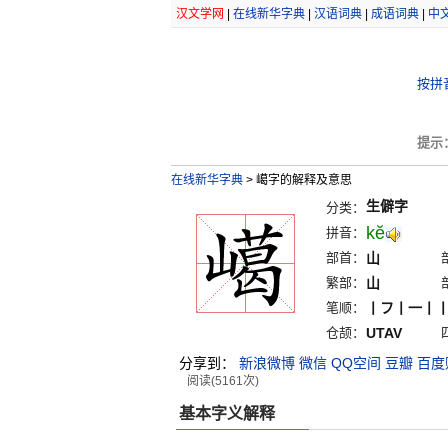
汉文学网
|
在线新华字典
|
汉语词典
|
成语词典
|
中
按拼
提示
在线新华字典
>
嶱字的解释及意思
生僻字
分类：
kĕ
拼音：
部首：
山
繁部：
山
笔顺：
丨フ丨一丨
仓颉：
UTAV
分享到：
新浪微博
微信
QQ空间
豆瓣
百度
阅读(5161次)
基本字义解释