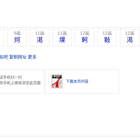
9画
11画
11画
12画
12画
12画
炣
渇
堁
軻
敤
渴
贴吧
复制网址
更多
试手机扫一扫
下载本页内容
你手机上继续浏览此页面