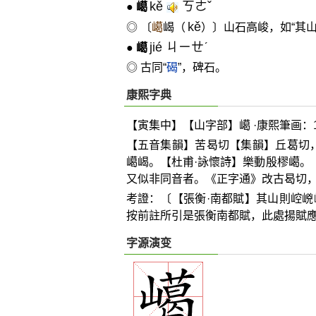
kě
ㄎㄜˇ
●
嶱
kě
◎ 〔
嶱
嵑（
）〕山石高峻，如“其山
jié ㄐㄧㄝˊ
●
嶱
◎ 古同“
碣
”，碑石。
康熙字典
【寅集中】【山字部】嶱 ·康熙筆画：1
【五音集韻】苦曷切【集韻】丘葛切
嶱嵑。【杜甫·詠懷詩】樂動殷樛嶱。
又似非同音者。《正字通》改古曷切
考證：〔【張衡·南都賦】其山則崆
㟅
按前註所引是張衡南都賦，此處揚賦
字源演变