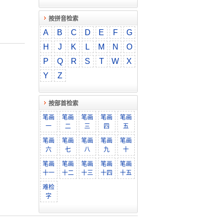
按拼音检索
A
B
C
D
E
F
G
H
J
K
L
M
N
O
P
Q
R
S
T
W
X
Y
Z
按部首检索
笔画
笔画
笔画
笔画
笔画
一
二
三
四
五
笔画
笔画
笔画
笔画
笔画
六
七
八
九
十
笔画
笔画
笔画
笔画
笔画
十一
十二
十三
十四
十五
难检
字