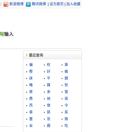
：
新浪微博
腾讯微博
|
设为首页
|
加入收藏
最近查询
骗
校
第
樫
好
檎
訸
平
鎤
曦
鍱
惞
蒝
来
箵
费
纳
脔
芮
傑
令
章
釽
苵
噩
张
狢
籴
覻
吃