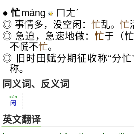
máng
ㄇㄤˊ
●
忙
◎ 事情多，没空闲：
忙
乱。
忙
◎ 急迫，急速地做：
忙
于（
不慌不
忙
。
◎ 旧时田赋分期征收称“分忙
称。
同义词、反义词
xián
闲
英文翻译