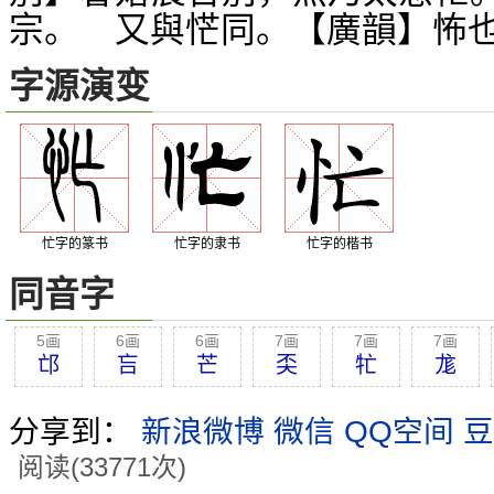
宗。 又與恾同。【廣韻】怖
字源演变
忙字的篆书
忙字的隶书
忙字的楷书
同音字
5画
6画
6画
7画
7画
7画
邙
吂
芒
奀
牤
尨
分享到：
新浪微博
微信
QQ空间
豆
阅读(33771次)