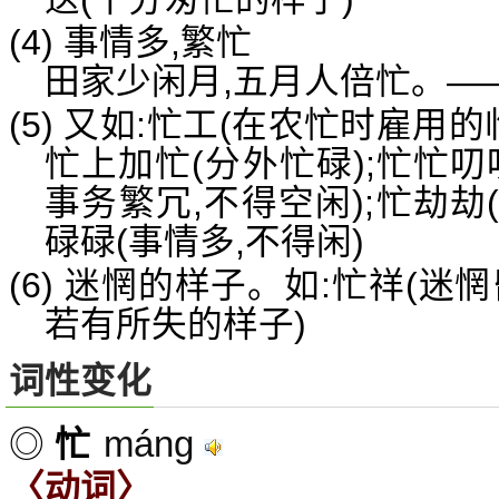
(4) 事情多,繁忙
田家少闲月,五月人倍忙。—
(5) 又如:忙工(在农忙时雇用的
忙上加忙(分外忙碌);忙忙叨
事务繁冗,不得空闲);忙劫劫
碌碌(事情多,不得闲)
(6) 迷惘的样子。如:忙祥(迷惘
若有所失的样子)
词性变化
máng
◎
忙
〈动词〉