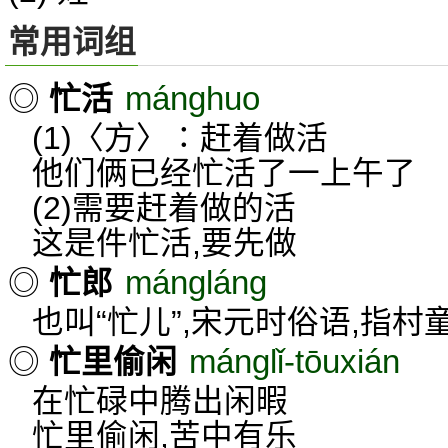
常用词组
mánghuo
◎
忙活
(1)〈方〉∶赶着做活
他们俩已经忙活了一上午了
(2)需要赶着做的活
这是件忙活,要先做
mángláng
◎
忙郎
也叫“忙儿”,宋元时俗语,指村
mánglǐ-tōuxián
◎
忙里偷闲
在忙碌中腾出闲暇
忙里偷闲,苦中有乐