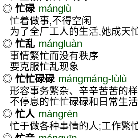
mánglù
◎
忙碌
忙着做事,不得空闲
为了全厂工人的生活,她成天
mángluàn
◎
忙乱
事情繁忙而没有秩序
要克服忙乱现象
mángmáng-lùlù
◎
忙忙碌碌
形容事务繁杂、辛辛苦苦的样
不停息的忙忙碌碌和日常生活
mángrén
◎
忙人
忙于做各种事情的人;工作繁