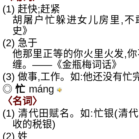
(1) 赶快;赶紧
胡屠户忙躲进女儿房里,不
史》
(2) 急于
他那里正等的你火里火发,你
缠。——《金瓶梅词话》
(3) 做事,工作。如:他还没有忙
máng
◎
忙
〈名词〉
(1) 清代田赋名。如:忙银(
收的税银)
(2) 姓