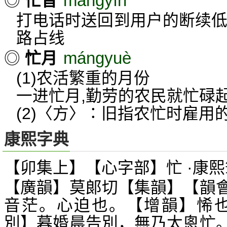
mángyīn
◎
忙音
打电话时送回到用户的断续低
路占线
mángyuè
◎
忙月
(1)农活繁重的月份
一进忙月,勤劳的农民就忙碌
(2)〈方〉∶旧指农忙时雇用
康熙字典
【卯集上】【心字部】忙 ·康熙
【廣韻】莫郞切【集韻】【韻
音茫。心迫也。【增韻】悕也
別】暮婚晨告別，無乃太悤忙