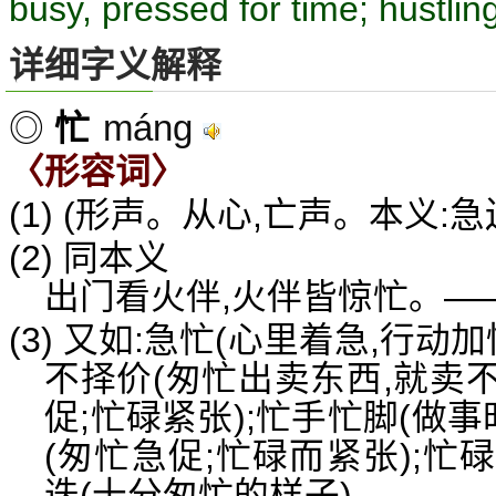
busy, pressed for time; hustlin
详细字义解释
máng
◎
忙
〈形容词〉
(1) (形声。从心,亡声。本义:急
(2) 同本义
出门看火伴,火伴皆惊忙。—
(3) 又如:急忙(心里着急,行动加
不择价(匆忙出卖东西,就卖不
促;忙碌紧张);忙手忙脚(做
(匆忙急促;忙碌而紧张);忙
迭(十分匆忙的样子)