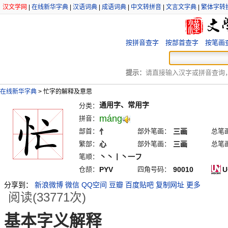
汉文学网
|
在线新华字典
|
汉语词典
|
成语词典
|
中文转拼音
|
文言文字典
|
繁体字转
按拼音查字
按部首查字
按笔画
提示：
请直接输入汉字或拼音查询，例
在线新华字典
>
忙字的解释及意思
通用字、常用字
分类：
máng
拼音：
部首：
忄
部外笔画：
三画
总笔
繁部：
心
部外笔画：
三画
总笔
笔顺：
丶丶丨丶一フ
仓颉：
PYV
四角号码：
90010
U
分享到：
新浪微博
微信
QQ空间
豆瓣
百度贴吧
复制网址
更多
阅读(33771次)
基本字义解释