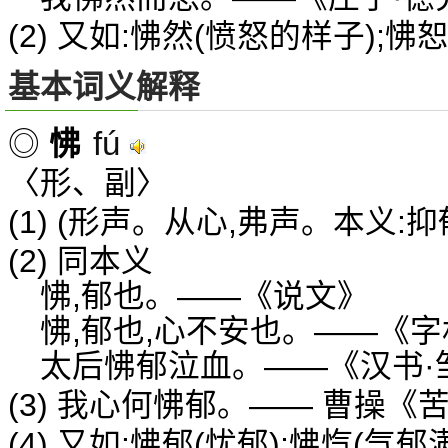
(2) 又如:怫然(愤怒的样子);怫恕
基本词义解释
fú
◎
怫
〈形、副〉
(1) (形声。从心,弗声。本义:
(2) 同本义
怫,郁也。——《说文》
怫,郁也,心不安也。——《字
太后怫郁泣血。——《汉书·
(3) 我心何怫郁。—— 曹操《
(4) 又如:怫郁(忧郁);怫忾(气