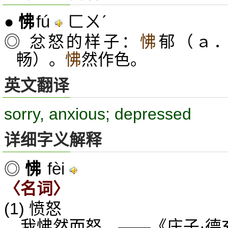
fú
ㄈㄨˊ
●
怫
◎ 忿怒的样子：
怫
郁（ａ
畅）。
怫
然作色。
英文翻译
sorry, anxious; depressed
详细字义解释
fèi
◎
怫
〈名词〉
(1) 愤怒
我怫然而怒。——《庄子·德