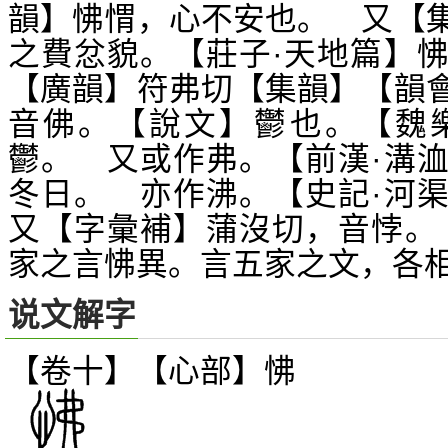
韻】怫
，心不安也。 又【
㥜
之費忿貌。【莊子·天地篇】
【廣韻】符弗切【集韻】【韻
音佛。【說文】鬱也。【魏
鬱。 又或作弗。【前漢·溝
冬日。 亦作沸。【史記·河
又【字彙補】蒲沒切，音悖。
家之言怫異。言五家之文，各
说文解字
【卷十】【心部】
怫