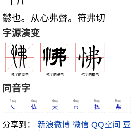
鬱也。从心弗聲。符弗切
字源演变
怫字的篆书
怫字的隶书
怫字的楷书
同音字
1画
4画
4画
4画
5画
5画
乀
仏
夫
巿
払
弗
分享到：
新浪微博
微信
QQ空间
豆