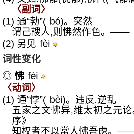
〈副词〉
bó
(1) 通“勃”(
)。突然
谓己謏人,则怫然作色。——
fèi
(2) 另见
词性变化
fèi
◎
怫
〈动词〉
bèi
(1) 通“悖”(
)。违反,逆乱
五家之文怫异,维太初之元论
序》
知权者不以常人怫吾虑。—