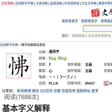
汉文学网
|
在线新华字典
|
汉语词典
|
成语词典
|
中文转拼音
|
文言文字典
|
繁体字转
按拼音查字
按部首查字
按笔画
提示：
请直接输入汉字或拼音查询，例
在线新华字典
>
怫字的解释及意思
通用字
分类：
fú
fèi
拼音：
部首：
忄
部外笔画：
五画
总笔
繁部：
心
部外笔画：
五画
总笔
笔顺：
丶丶丨フ一フノ丨
仓颉：
PLLN
四角号码：
95027
U
分享到：
新浪微博
微信
QQ空间
豆瓣
百度贴吧
复制网址
更多
阅读(7688次)
基本字义解释