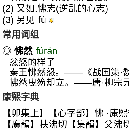
(2) 又如:怫志(逆乱的心志)
fú
(3) 另见
常用词组
fúrán
◎
怫然
忿怒的样子
秦王怫然怒。——《战国策·
怫然曳笏却立。——唐·柳宗
康熙字典
【卯集上】【心字部】怫 ·康熙
【廣韻】扶沸切【集韻】父沸