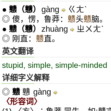
gàng
ㄍㄤˋ
●
戆
（戇）
◎ 傻，愣，鲁莽：
戆
头
戆
脑。
zhuàng
ㄓㄨㄤˋ
●
戆
（戇）
◎ 刚直：
戆
直。
英文翻译
stupid, simple, simple-minded
详细字义解释
gàng
◎
戆
戇
〈形容词〉