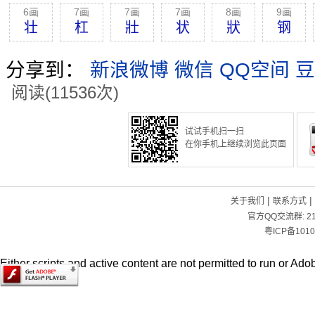
6画
7画
7画
7画
8画
9画
壮
杠
壯
状
狀
钢
分享到：
新浪微博
微信
QQ空间
豆
阅读(11536次)
试试手机扫一扫
在你手机上继续浏览此页面
|
|
关于我们
联系方式
官方QQ交流群:
2
粤ICP备1010
Either scripts and active content are not permitted to run or Adob