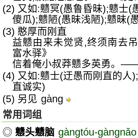
(2) 又如:戆冥(愚鲁昏昧);戆士
傻瓜);戆陋(愚昧浅陋);戆昧(愚
(3) 憨厚而刚直
益戆由来未觉贤,终须南去
富水驿》
信着俺小叔莽戆多英勇。——
(4) 又如:戆士(迂愚而刚直的人)
直诚实)
gàng
(5) 另见
常用词组
gàngtóu-gàngnǎo
◎
戆头戆脑