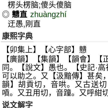
楞头楞脑;傻头傻脑
zhuàngzhí
◎
戆直
迂愚,刚直
康熙字典
【卯集上】【心字部】戇
【廣韻】【集韻】【韻會】【
同。【說文】愚也。【史記·高
可以助之。又【汲黯傳】甚矣
韻】胡貢切，音哄。又古送切
嗊。又丑用切，音蹱。又呼紺
说文解字