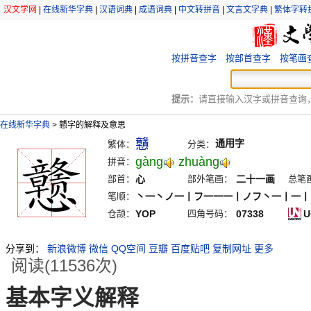
汉文学网
|
在线新华字典
|
汉语词典
|
成语词典
|
中文转拼音
|
文言文字典
|
繁体字转
按拼音查字
按部首查字
按笔画
提示：
请直接输入汉字或拼音查询，例
在线新华字典
>
戆字的解释及意思
戇
通用字
繁体：
分类：
gàng
zhuàng
拼音：
部首：
心
部外笔画：
二十一画
总笔
笔顺：
丶一丶ノ一丨フ一一一丨ノフ丶一丨一丨
仓颉：
YOP
四角号码：
07338
U
分享到：
新浪微博
微信
QQ空间
豆瓣
百度贴吧
复制网址
更多
阅读(11536次)
基本字义解释