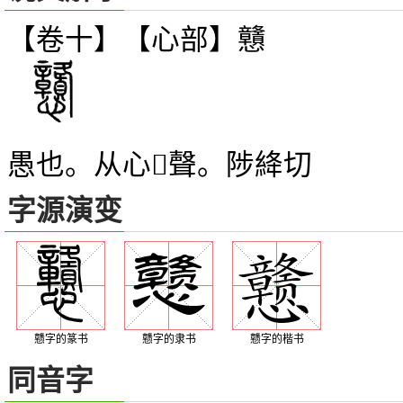
【卷十】【心部】
戇
愚也。从心
聲。陟絳切
𥫔
字源演变
戆字的篆书
戆字的隶书
戆字的楷书
同音字