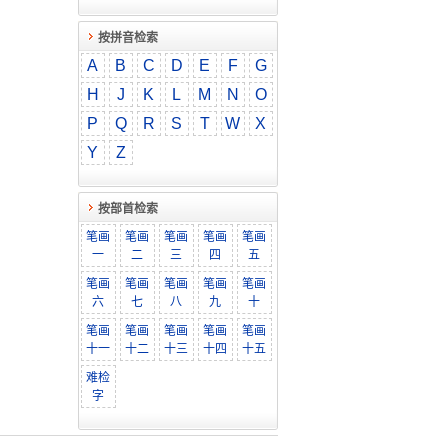
按拼音检索
A
B
C
D
E
F
G
H
J
K
L
M
N
O
P
Q
R
S
T
W
X
Y
Z
按部首检索
笔画
笔画
笔画
笔画
笔画
一
二
三
四
五
笔画
笔画
笔画
笔画
笔画
六
七
八
九
十
笔画
笔画
笔画
笔画
笔画
十一
十二
十三
十四
十五
难检
字