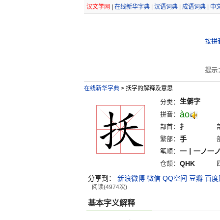
汉文学网
|
在线新华字典
|
汉语词典
|
成语词典
|
中
按拼
提示
在线新华字典
>
扷字的解释及意思
生僻字
分类：
ào
拼音：
部首：
扌
繁部：
手
笔顺：
一丨一ノ一
仓颉：
QHK
分享到：
新浪微博
微信
QQ空间
豆瓣
百度
阅读(4974次)
基本字义解释