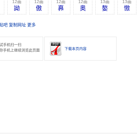
12画
12画
12画
12画
13画
13画
詏
傲
奡
奥
嫯
慠
贴吧
复制网址
更多
试手机扫一扫
下载本页内容
你手机上继续浏览此页面