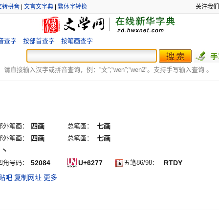
文转拼音
|
文言文字典
|
繁体字转换
关注我们
音查字
按部首查字
按笔画查字
：
请直接输入汉字或拼音查询，例：“文”;“
wen
”;“
wen2
”。支持手写输入查询 。
部外笔画：
四画
总笔画：
七画
部外笔画：
四画
总笔画：
七画
ノ丶
四角号码：
52084
U+6277
五笔86/98：
RTDY
贴吧
复制网址
更多