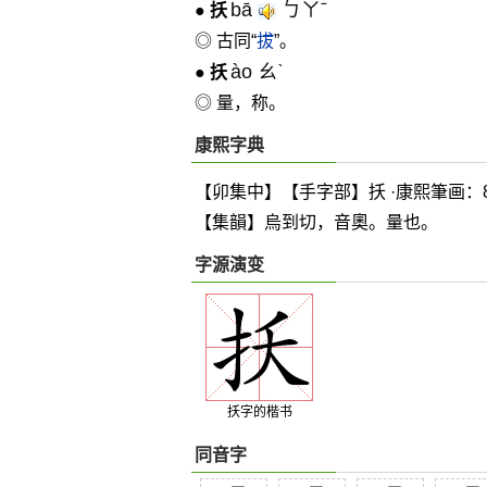
bā
ㄅㄚˉ
●
扷
◎ 古同“
拔
”。
ào ㄠˋ
●
扷
◎ 量，称。
康熙字典
【卯集中】【手字部】扷 ·康熙筆画：
【集韻】烏到切，音奧。量也。
字源演变
扷字的楷书
同音字