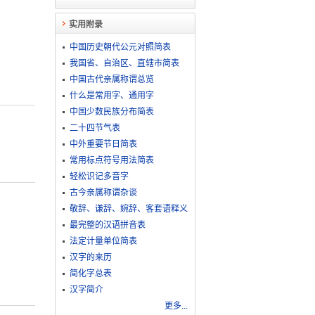
实用附录
中国历史朝代公元对照简表
我国省、自治区、直辖市简表
中国古代亲属称谓总览
什么是常用字、通用字
中国少数民族分布简表
二十四节气表
中外重要节日简表
常用标点符号用法简表
轻松识记多音字
古今亲属称谓杂谈
敬​辞​、​谦​辞​、​婉​辞​、​客​套​语​释​义
最完整的汉语拼音表
法定计量单位简表
汉字的来历
简化字总表
汉字简介
更多...