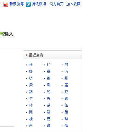
：
新浪微博
腾讯微博
|
设为首页
|
加入收藏
最近查询
枉
烂
澂
妚
秭
沔
哢
觌
绯
染
蠏
届
諰
纫
啌
乍
詜
乘
转
獃
伍
鬦
娪
騤
梚
嘉
琿
苉
躧
惰