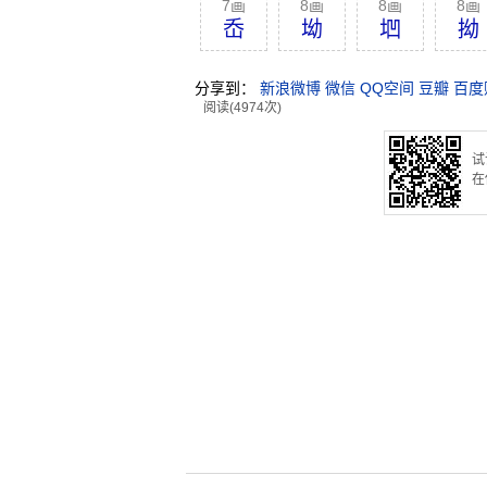
7画
8画
8画
8画
岙
坳
垇
拗
分享到：
新浪微博
微信
QQ空间
豆瓣
百度
阅读(4974次)
试
在