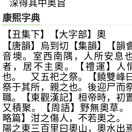
深得其中奥旨
康熙字典
【丑集下】【大字部】奧
【唐韻】烏到切【集韻】【韻
音墺。室西南隅，人所安息也
者，居不主奧。【禮運】人
也。 又五祀之祭。【饒雙峰
祭于其所，親之也。後迎尸而
職。【東觀漢記】桓帝時，初
又積聚。【周語】野無奧草。
略篇】泔之傷人，不若奧之。
陽之東三百里曰奧山，奧水出