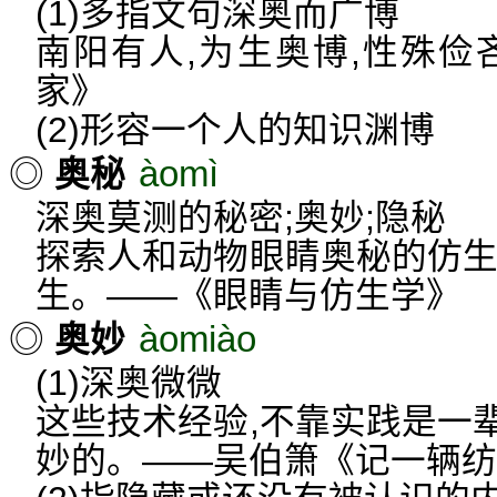
(1)多指文句深奥而广博
南阳有人,为生奥博,性殊俭
家》
(2)形容一个人的知识渊博
àomì
◎
奥秘
深奥莫测的秘密;奥妙;隐秘
探索人和动物眼睛奥秘的仿生
生。——《眼睛与仿生学》
àomiào
◎
奥妙
(1)深奥微微
这些技术经验,不靠实践是一
妙的。——吴伯箫《记一辆纺