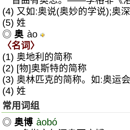
皆曲有奥思。——李格非《
(4) 又如:奥说(奥妙的学说);奥
(5) 姓
ào
◎
奥
〈名词〉
(1) 奥地利的简称
(2) [物]奥斯特的简称
(3) 奥林匹克的简称。如:奥运
(4) 姓
常用词组
àobó
◎
奥博