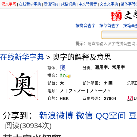
汉文学网
|
在线新华字典
|
汉语词典
|
成语词典
|
中文转拼音
|
文言文字典
|
繁体字转
按拼音查字
按部首查字
按笔画
提示：
请直接输入汉字或拼音查询，例
在线新华字典
>
奥字的解释及意思
奧
通用字、常用字
繁体：
分类：
ào
拼音：
部首：
大
部外笔画：
九画
总笔
笔顺：
ノ丨フ丶ノ一丨ノ丶一ノ丶
仓颉：
HBK
四角号码：
27804
U
分享到：
新浪微博
微信
QQ空间
豆
阅读(30934次)