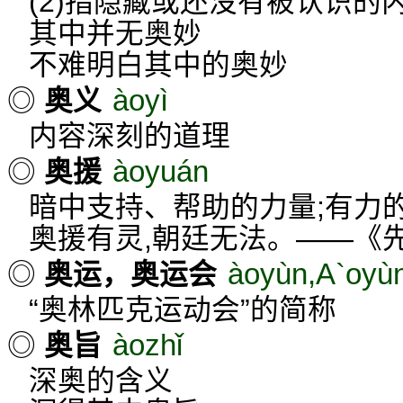
(2)指隐藏或还没有被认识的
其中并无奥妙
不难明白其中的奥妙
àoyì
◎
奥义
内容深刻的道理
àoyuán
◎
奥援
暗中支持、帮助的力量;有力
奥援有灵,朝廷无法。——《
àoyùn,A`oyù
◎
奥运，奥运会
“奥林匹克运动会”的简称
àozhǐ
◎
奥旨
深奥的含义