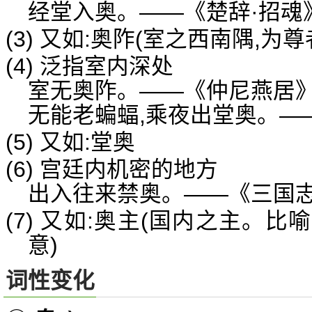
经堂入奥。——《楚辞·招魂
(3) 又如:奥阼(室之西南隅,为
(4) 泛指室内深处
室无奥阼。——《仲尼燕居
无能老蝙蝠,乘夜出堂奥。—
(5) 又如:堂奥
(6) 宫廷内机密的地方
出入往来禁奥。——《三国志
(7) 又如:奥主(国内之主。
意)
词性变化