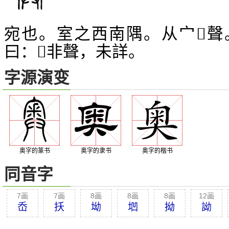
宛也。室之西南隅。从宀
聲
𢍏
曰：
非聲，未詳。
𢍏
字源演变
奥字的篆书
奥字的隶书
奥字的楷书
同音字
7画
7画
8画
8画
8画
12画
岙
扷
坳
垇
拗
詏