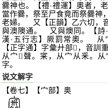
爨神也。【禮·禮運】奧者，
當作爨，祭至尸食竟而祭爨神
老婦。 又【正韻】乙六切，
與澳隩通。 又與燠同。【詩
漢·五行志】厥罰常奧。 从
【正字通】字彙廾部
，音訓
𢍢
从宀
聲。宷，从宀从釆。从
𢍏
字。
说文解字
【卷七】【宀部】
奥