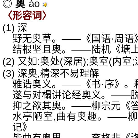
ào
◎
奥
〈形容词〉
(1) 深
野无奥草。——《国语·周语》
结根坚且奥。——陆机《塘
(2) 又如:奥处(深居);奥室(内室
(3) 深奥,精深不易理解
雅诰奥义。——《书·序》。释
遂与对榻讲论经奥义。——
抑之欲其奥。——柳宗元《
水亭陋室,曲有奥趣。——
记》