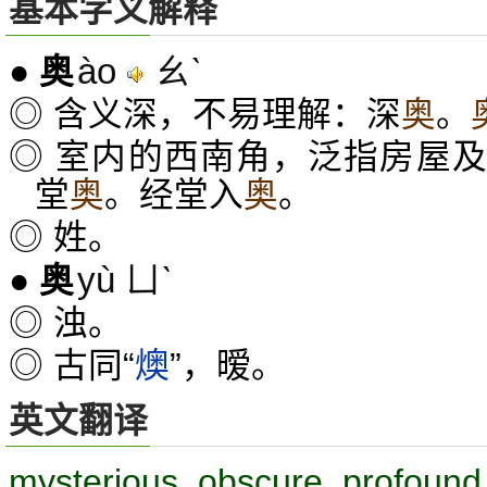
基本字义解释
ào
ㄠˋ
●
奥
◎ 含义深，不易理解：深
奥
。
◎ 室内的西南角，泛指房屋
堂
奥
。经堂入
奥
。
◎ 姓。
yù ㄩˋ
●
奥
◎ 浊。
◎ 古同“
燠
”，暧。
英文翻译
mysterious, obscure, profound