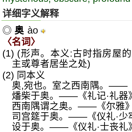
详细字义解释
ào
◎
奥
〈名词〉
(1) (形声。本义:古时指房
主或尊者居坐之处)
(2) 同本义
奥,宛也。室之西南隅。——
燔柴于奥。——《礼记·礼器
西南隅谓之奥。——《尔雅
司宫筵于奥。——《仪礼·少
设于奥。——《仪礼·士丧礼