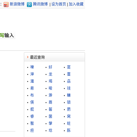
：
新浪微博
腾讯微博
|
设为首页
|
加入收藏
最近查询
嚛
好
寔
渖
龙
靊
瀐
堨
劦
昜
唆
攱
布
澣
鳒
偀
蔏
锁
掍
齧
藅
睿
箘
窝
蟴
搫
蛀
疸
埝
胨