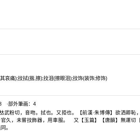
痛);抆拭(揩,擦);抆泪(擦眼泪);抆饰(装饰;修饰)
8 ·部外筆画：4
𠀤
武粉切，音吻。拭也。又挋也。【前漢·朱博傳】欲洒卿恥
居官久，未嘗抆飾器，用車服。 又【玉篇】【唐韻】無運切
義同。