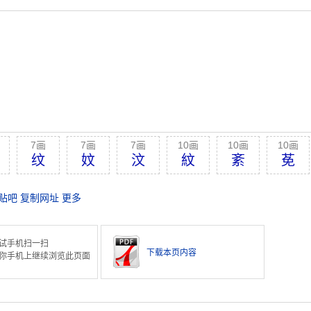
7画
7画
7画
10画
10画
10画
纹
妏
汶
紋
紊
莬
贴吧
复制网址
更多
试手机扫一扫
下载本页内容
你手机上继续浏览此页面