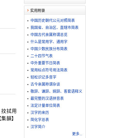
实用附录
中国历史朝代公元对照简表
我国省、自治区、直辖市简表
中国古代亲属称谓总览
什么是常用字、通用字
中国少数民族分布简表
二十四节气表
中外重要节日简表
常用标点符号用法简表
轻松识记多音字
古今亲属称谓杂谈
敬​辞​、​谦​辞​、​婉​辞​、​客​套​语​释​义
最完整的汉语拼音表
法定计量单位简表
，抆拭用
汉字的来历
【集韻】
简化字总表
汉字简介
更多...