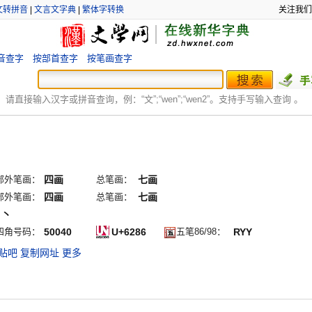
文转拼音
|
文言文字典
|
繁体字转换
关注我们
音查字
按部首查字
按笔画查字
：
请直接输入汉字或拼音查询，例：“文”;“
wen
”;“
wen2
”。支持手写输入查询 。
部外笔画：
四画
总笔画：
七画
部外笔画：
四画
总笔画：
七画
ノ丶
四角号码：
50040
U+6286
五笔86/98：
RYY
贴吧
复制网址
更多