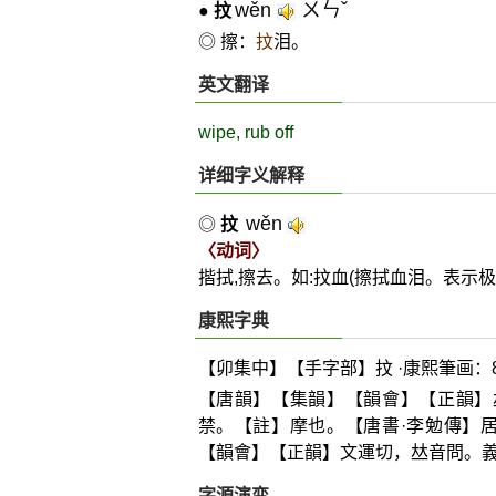
wěn
ㄨㄣˇ
●
抆
◎ 擦：
抆
泪。
英文翻译
wipe, rub off
详细字义解释
wěn
◎
抆
〈动词〉
揩拭,擦去。如:抆血(擦拭血泪。表示极其哀
康熙字典
【卯集中】【手字部】抆 ·康熙筆画：
【唐韻】【集韻】【韻會】【正韻】
禁。【註】摩也。【唐書·李勉傳】
【韻會】【正韻】文運切，
𠀤
音問。
字源演变