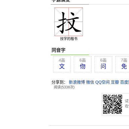
抆字的楷书
同音字
4画
6画
6画
7画
文
伆
问
免
分享到：
新浪微博
微信
QQ空间
豆瓣
百度
阅读(5338次)
试
在