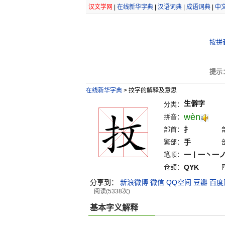
汉文学网
|
在线新华字典
|
汉语词典
|
成语词典
|
中
按拼
提示
在线新华字典
>
抆字的解释及意思
生僻字
分类：
wèn
拼音：
部首：
扌
繁部：
手
笔顺：
一丨一丶一
仓颉：
QYK
分享到：
新浪微博
微信
QQ空间
豆瓣
百度
阅读(5338次)
基本字义解释