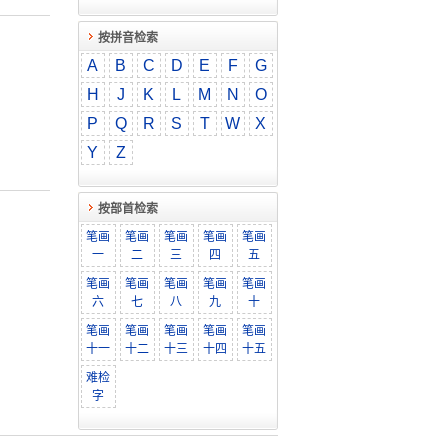
按拼音检索
A
B
C
D
E
F
G
H
J
K
L
M
N
O
P
Q
R
S
T
W
X
Y
Z
按部首检索
笔画
笔画
笔画
笔画
笔画
一
二
三
四
五
笔画
笔画
笔画
笔画
笔画
六
七
八
九
十
笔画
笔画
笔画
笔画
笔画
十一
十二
十三
十四
十五
难检
字