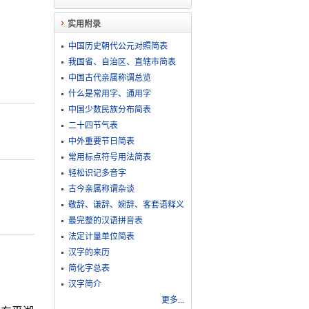
实用附录
中国历史朝代公元对照简表
我国省、自治区、直辖市简表
中国古代亲属称谓总览
什么是常用字、通用字
中国少数民族分布简表
二十四节气表
中外重要节日简表
常用标点符号用法简表
轻松识记多音字
古今亲属称谓杂谈
敬​辞​、​谦​辞​、​婉​辞​、​客​套​语​释​义
最完整的汉语拼音表
法定计量单位简表
汉字的来历
简化字总表
汉字简介
更多...