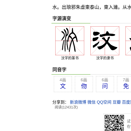
水。出琅邪朱虛東泰山，東入濰。从
字源演变
汶字的篆书
汶字的隶书
同音字
4画
6画
6画
7画
文
伆
问
免
分享到：
新浪微博
微信
QQ空间
豆瓣
百度
阅读(12431次)
试
在