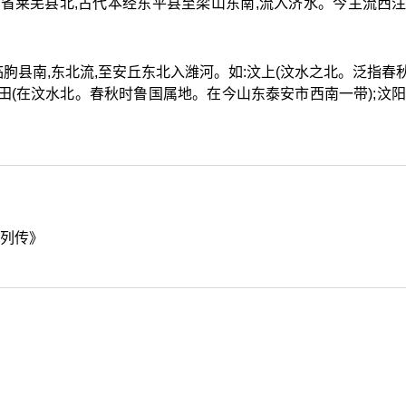
于山东省莱芜县北,古代本经东平县至梁山东南,流入济水。今主流西注
省临朐县南,东北流,至安丘东北入潍河。如:汶上(汶水之北。泛指春
汶阳田(在汶水北。春秋时鲁国属地。在今山东泰安市西南一带);汶阳
生列传》