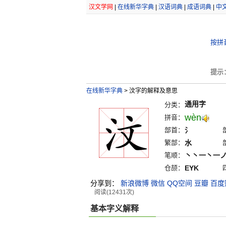
汉文学网
|
在线新华字典
|
汉语词典
|
成语词典
|
中
按拼
提示
在线新华字典
>
汶字的解释及意思
通用字
分类：
wèn
拼音：
部首：
氵
繁部：
水
笔顺：
丶丶一丶一
仓颉：
EYK
分享到：
新浪微博
微信
QQ空间
豆瓣
百度
阅读(12431次)
基本字义解释