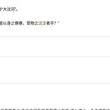
“大汶河”。
谁能以身之察察，受物之
汶汶
者乎？”