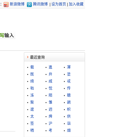
：
新浪微博
腾讯微博
|
设为首页
|
加入收藏
最近查询
载
進
凙
既
弁
塗
绮
烕
戓
秙
忱
传
泲
陌
聴
椞
雏
誷
邆
迥
帜
太
焷
供
签
沪
诣
哂
考
畑