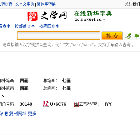
文转拼音
|
文言文字典
|
繁体字转换
关注我们
音查字
按部首查字
按笔画查字
：
请直接输入汉字或拼音查询，例：“文”;“
wen
”;“
wen2
”。支持手写输入查询 。
部外笔画：
四画
总笔画：
七画
部外笔画：
四画
总笔画：
七画
ノ丶
四角号码：
30140
U+6C76
五笔86/98：
IYY
贴吧
复制网址
更多