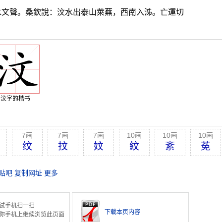
水文聲。桑欽說：汶水出泰山萊蕪，西南入泲。亡運切
汶字的楷书
7画
7画
7画
10画
10画
10画
纹
抆
妏
紋
紊
莬
贴吧
复制网址
更多
试手机扫一扫
下载本页内容
你手机上继续浏览此页面