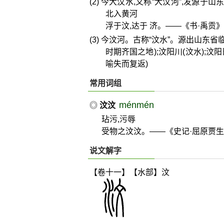
(2) 今大汶水,又称“大汶河”,发源
北入黄河
浮于汶,达于 济。——《书·禹贡》
(3) 今汶河。古称“汶水”。源出山东
时期齐国之地);汶阳川(汶水);
喻失而复返)
常用词组
ménmén
◎
汶汶
玷污,污辱
受物之汶汶。——《史记·屈原贾
说文解字
【卷十一】【水部】
汶