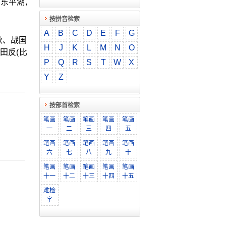
东平湖,
按拼音检索
A
B
C
D
E
F
G
秋、战国
H
J
K
L
M
N
O
田反(比
P
Q
R
S
T
W
X
Y
Z
按部首检索
笔画
笔画
笔画
笔画
笔画
一
二
三
四
五
笔画
笔画
笔画
笔画
笔画
六
七
八
九
十
笔画
笔画
笔画
笔画
笔画
十一
十二
十三
十四
十五
难检
字