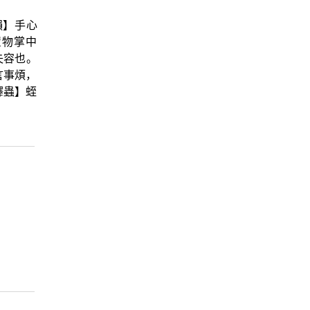
韻】手心
置物掌中
失容也。
言事煩，
釋蟲】蛭