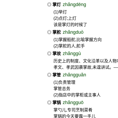
zhǎngdēng
◎
掌灯
(1)举灯
(2)点灯;上灯
该是掌灯的时候了
zhǎngduò
◎
掌舵
(1)掌握船舵,比喻掌握方向
(2)掌舵的人,舵手
zhǎnggù
◎
掌故
历史上的制度、文化沿革以及人物
孝文、孝武因袭掌故,未遑讲试。—
zhǎngguǎn
◎
掌管
(1)负责管理
掌管总务
(2)指店中的掌柜或主事人
zhǎngguō
◎
掌锅
掌勺儿,专司烹制菜肴
掌锅的今天要露一手儿