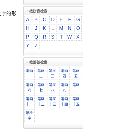
按拼音检索
文字的形
A
B
C
D
E
F
G
H
J
K
L
M
N
O
P
Q
R
S
T
W
X
Y
Z
按部首检索
笔画
笔画
笔画
笔画
笔画
一
二
三
四
五
笔画
笔画
笔画
笔画
笔画
六
七
八
九
十
笔画
笔画
笔画
笔画
笔画
十一
十二
十三
十四
十五
难检
字