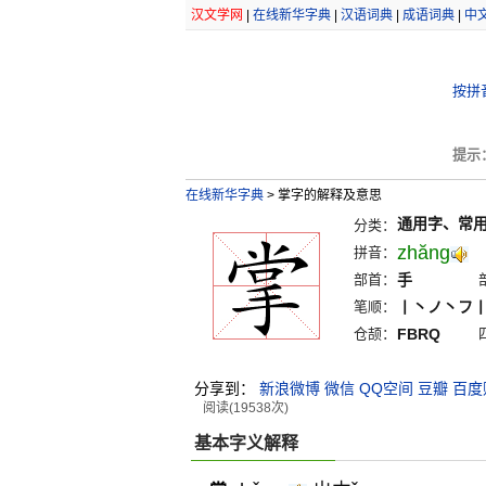
汉文学网
|
在线新华字典
|
汉语词典
|
成语词典
|
中
按拼
提示
在线新华字典
>
掌字的解释及意思
通用字、常
分类：
zhăng
拼音：
部首：
手
笔顺：
丨丶ノ丶フ
仓颉：
FBRQ
分享到：
新浪微博
微信
QQ空间
豆瓣
百度
阅读(19538次)
基本字义解释