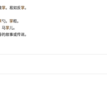
鼓
掌
。易如反
掌
。
掌
勺。
掌
柜。
。马
掌
儿。
等的故事或传说。