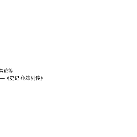
事迹等
—《史记·龟策列传》