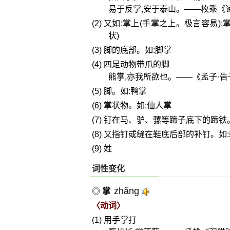
易于反掌,安于泰山。——枚乘《
(2) 又如:掌上(手掌之上。极言容易
状)
(3) 脚的底部。如:脚掌
(4) 四足动物带爪的脚
熊掌,亦我所欲也。——《孟子·告
(5) 脚。如:鸭掌
(6) 掌状物。如:仙人掌
(7) 钉在马、驴、骡等蹄子底下的蹄铁
(8) 又指钉或缝在鞋底后部的补钉。如
(9) 姓
词性变化
zhǎng
◎
掌
〈动词〉
(1) 用手掌打