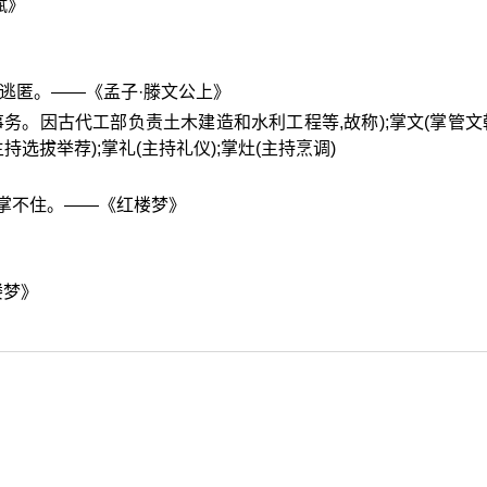
赋》
兽逃匿。——《孟子·滕文公上》
工部事务。因古代工部负责土木建造和水利工程等,故称);掌文(掌管文
主持选拔举荐);掌礼(主持礼仪);掌灶(主持烹调)
实掌不住。——《红楼梦》
楼梦》