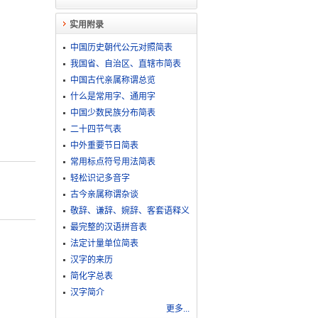
实用附录
中国历史朝代公元对照简表
我国省、自治区、直辖市简表
中国古代亲属称谓总览
什么是常用字、通用字
中国少数民族分布简表
二十四节气表
中外重要节日简表
常用标点符号用法简表
轻松识记多音字
古今亲属称谓杂谈
敬​辞​、​谦​辞​、​婉​辞​、​客​套​语​释​义
最完整的汉语拼音表
法定计量单位简表
汉字的来历
简化字总表
汉字简介
更多...