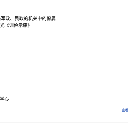
路军政、民政的机关中的僚属
马光《训俭示康》
掌心
查看