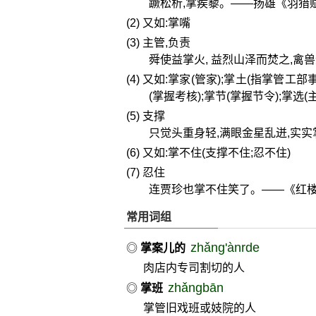
蹶松析,掌蒺藜。——扬雄《羽猎
(2) 又如:掌嘴
(3) 主管,负责
舜使益掌火, 益烈山泽而焚之,禽
(4) 又如:掌家(管家);掌土(指掌管
(掌握考核);掌节(掌握节令);掌选(
(5) 支撑
只觉头重身轻,满眼金星乱迸,实
(6) 又如:掌不住(支撑不住;忍不住)
(7) 忍住
连贾珍也掌不住笑了。——《红
常用词组
zhǎng'ànrde
◎
掌案儿的
肉店内专司割切的人
zhǎngbān
◎
掌班
掌管旧戏班或妓院的人