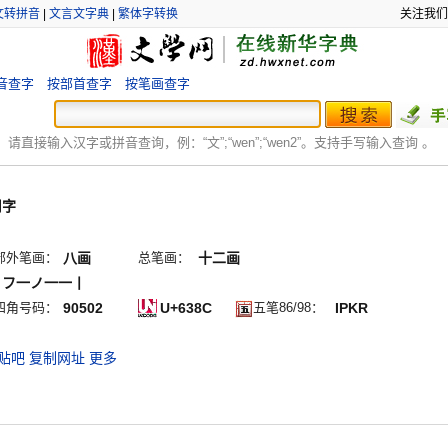
文转拼音
|
文言文字典
|
繁体字转换
关注我们
音查字
按部首查字
按笔画查字
：
请直接输入汉字或拼音查询，例：“文”;“
wen
”;“
wen2
”。支持手写输入查询 。
用字
部外笔画：
八画
总笔画：
十二画
丨フ一ノ一一丨
四角号码：
90502
U+638C
五笔86/98：
IPKR
贴吧
复制网址
更多