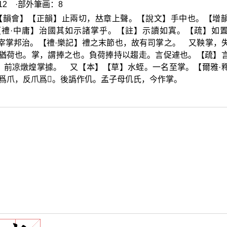
2 ·部外筆画：8
【韻會】【正韻】止兩切，
𠀤
章上聲。【說文】手中也。【增
禮·中庸】治國其如示諸掌乎。【註】示讀如寘。【疏】如
宰掌邦治。【禮·樂記】禮之末節也，故有司掌之。 又鞅掌，
，猶荷也。掌，謂捧之也。負荷捧持以趨走。言促遽也。【疏】
，前凉燉煌掌據。 又【本】【草】水蛭。一名至掌。【爾雅·
爲爪，反爪爲
𤓯
。後譌作仉。孟子母仉氏，今作掌。