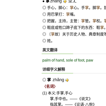
zhǎng
ㄓㄤˇ
●
掌
◎ 手心，脚心：
掌
心。手
掌
。脚
掌
。
◎ 用巴掌打：
掌
嘴。
◎ 把握，主持，主管：
掌
管。
掌
权。
◎ 鞋底或牲口蹄子底下的东西：鞋
掌
◎ 〔
掌
故〕关于历史人物、典章制度
◎ 姓。
英文翻译
palm of hand, sole of foot, paw
详细字义解释
zhǎng
◎
掌
〈名词〉
(1) 本义:手掌,手心
掌,手中也。——《说文》
指其掌。——《论语·八佾》