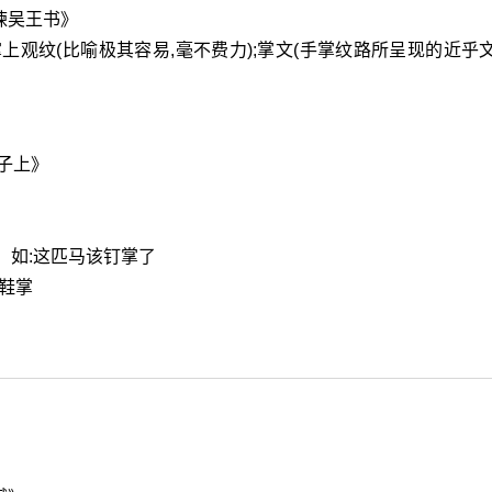
谏吴王书》
);掌上观纹(比喻极其容易,毫不费力);掌文(手掌纹路所呈现的近乎
子上》
。如:这匹马该钉掌了
:鞋掌