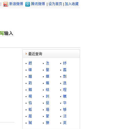
：
新浪微博
腾讯微博
|
设为首页
|
加入收藏
最近查询
趕
泩
妤
碟
鍪
藞
醠
蝶
剽
菞
薙
迭
輶
结
喅
楊
剀
瞩
惂
挺
华
鲘
瑉
够
履
蒙
沑
隇
獠
菼