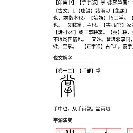
【卯集中】【手字部】掌 ·康熙筆画：1
〔古文〕
𤓯
【唐韻】諸兩切【集韻】
也，謂指本也。【論語】指其掌。【
也。 又職掌，主也。【書·周官】冢
【詩·小雅】或王事鞅掌。【箋】鞅
不暇爲容儀也。 又姓。晉琅邪掌同
蝚，至掌。 【正字通】古作
𤓯
。覆手
说文解字
【卷十二】【手部】
掌
手中也。从手尚聲。諸兩切
字源演变