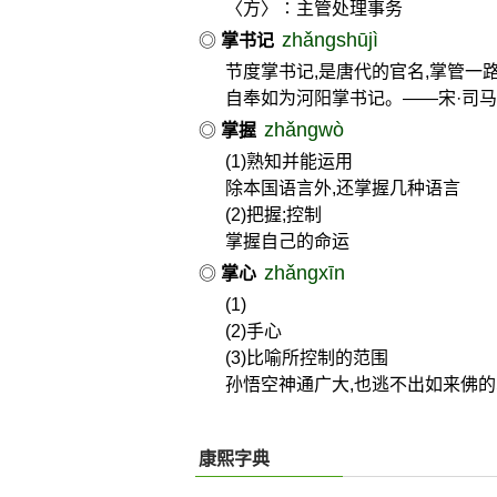
〈方〉∶主管处理事务
zhǎngshūjì
◎
掌书记
节度掌书记,是唐代的官名,掌管一
自奉如为河阳掌书记。——宋·司
zhǎngwò
◎
掌握
(1)熟知并能运用
除本国语言外,还掌握几种语言
(2)把握;控制
掌握自己的命运
zhǎngxīn
◎
掌心
(1)
(2)手心
(3)比喻所控制的范围
孙悟空神通广大,也逃不出如来佛的
康熙字典