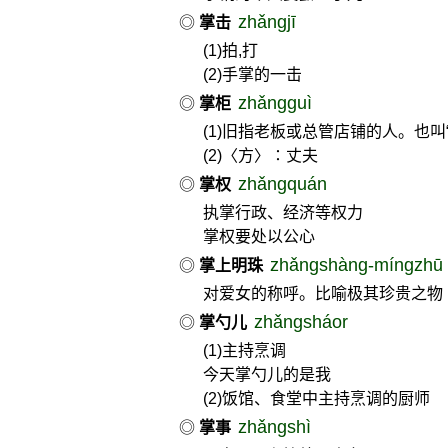
zhǎngjī
◎
掌击
(1)拍,打
(2)手掌的一击
zhǎngguì
◎
掌柜
(1)旧指老板或总管店铺的人。也叫
(2)〈方〉∶丈夫
zhǎngquán
◎
掌权
执掌行政、经济等权力
掌权要处以公心
zhǎngshàng-míngzhū
◎
掌上明珠
对爱女的称呼。比喻极其珍贵之物
zhǎngsháor
◎
掌勺儿
(1)主持烹调
今天掌勺儿的是我
(2)饭馆、食堂中主持烹调的厨师
zhǎngshì
◎
掌事