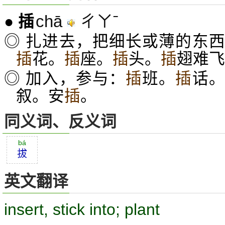
chā
ㄔㄚˉ
●
插
◎ 扎进去，把细长或薄的东
插
花。
插
座。
插
头。
插
翅难飞
◎ 加入，参与：
插
班。
插
话
叙。安
插
。
同义词、反义词
bá
拔
英文翻译
insert, stick into; plant