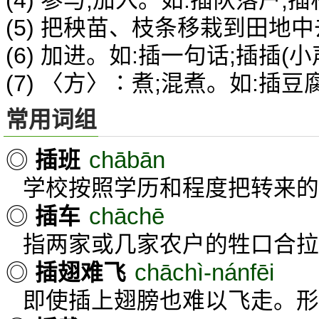
(4) 参与,加入。如:插队落户;插
(5) 把秧苗、枝条移栽到田地中
(6) 加进。如:插一句话;插插(小
(7) 〈方〉∶煮;混煮。如:插豆
常用词组
chābān
◎
插班
学校按照学历和程度把转来的
chāchē
◎
插车
指两家或几家农户的牲口合拉
chāchì-nánfēi
◎
插翅难飞
即使插上翅膀也难以飞走。形