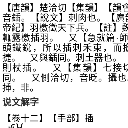
【唐韻】楚洽切【集韻】【韻
音鍤。【說文】刺肉也。【廣
帝紀】羽檄徵天下兵。【註】
輒露檄插羽。 又【急就篇·
頭鑯銳，所以插刺禾束，而
捷。 又與鍤同。刺土器也。
則杖插。 又【集韻】七接
同。 又側洽切，音眨。攝也
挿，非。
说文解字
【卷十二】【手部】
插