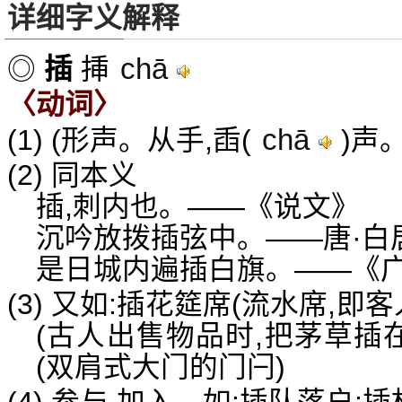
详细字义解释
chā
◎
插
挿
〈动词〉
chā
(1) (形声。从手,臿(
)声
(2) 同本义
插,刺内也。——《说文》
沉吟放拨插弦中。——唐·白
是日城内遍插白旗。——《
(3) 又如:插花筵席(流水席,即
(古人出售物品时,把茅草插
(双肩式大门的门闩)