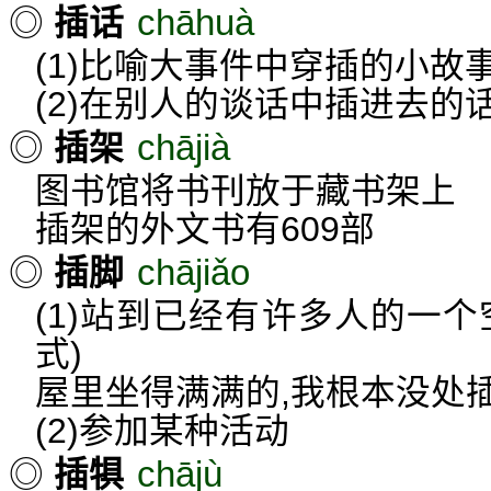
chāhuà
◎
插话
(1)比喻大事件中穿插的小故事
(2)在别人的谈话中插进去的
chājià
◎
插架
图书馆将书刊放于藏书架上
插架的外文书有609部
chājiǎo
◎
插脚
(1)站到已经有许多人的一
式)
屋里坐得满满的,我根本没处
(2)参加某种活动
chājù
◎
插犋