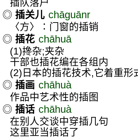
插队落户
chāguānr
◎
插关儿
〈方〉∶门窗的插销
chāhuā
◎
插花
(1)搀杂;夹杂
干部也插花编在各组内
(2)日本的插花技术,它着重
chāhuà
◎
插画
作品中艺术性的插图
chāhuà
◎
插话
在别人交谈中穿插几句
这里亚当插话了