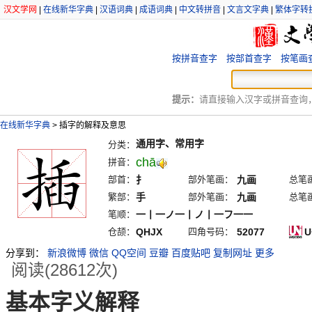
汉文学网
|
在线新华字典
|
汉语词典
|
成语词典
|
中文转拼音
|
文言文字典
|
繁体字转
按拼音查字
按部首查字
按笔画
提示：
请直接输入汉字或拼音查询，例
在线新华字典
>
插字的解释及意思
通用字、常用字
分类：
chā
拼音：
部首：
扌
部外笔画：
九画
总笔
繁部：
手
部外笔画：
九画
总笔
笔顺：
一丨一ノ一丨ノ丨一フ一一
仓颉：
QHJX
四角号码：
52077
U
分享到：
新浪微博
微信
QQ空间
豆瓣
百度贴吧
复制网址
更多
阅读(28612次)
基本字义解释