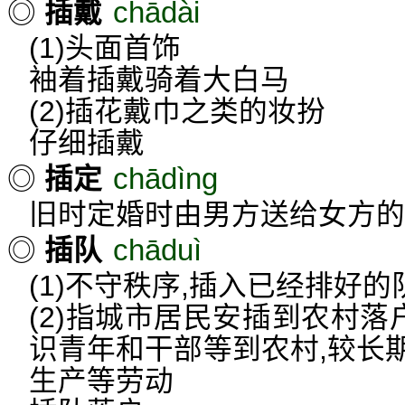
chādài
◎
插戴
(1)头面首饰
袖着插戴骑着大白马
(2)插花戴巾之类的妆扮
仔细插戴
chādìng
◎
插定
旧时定婚时由男方送给女方的
chāduì
◎
插队
(1)不守秩序,插入已经排好的
(2)指城市居民安插到农村落
识青年和干部等到农村,较长
生产等劳动