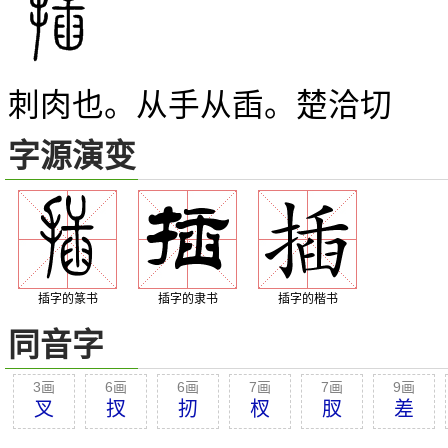
刺肉也。从手从臿。楚洽切
字源演变
插字的篆书
插字的隶书
插字的楷书
同音字
3画
6画
6画
7画
7画
9画
叉
扠
扨
杈
肞
差