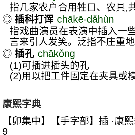
指几家农户合用牲口、农具,
chākē-dǎhùn
◎
插科打诨
指戏曲演员在表演中插入一
言来引人发笑。泛指不庄重地
chākǒng
◎
插孔
(1)可插进插头的孔
(2)用以把工件固定在夹具或
康熙字典
【卯集中】【手字部】插 ·康熙
9