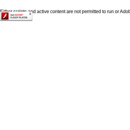
Either scripts and active content are not permitted to run or Adob