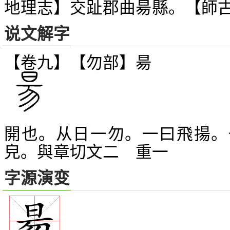
地理志】交趾郡曲昜縣。【師
说文解字
【卷九】【勿部】
昜
開也。从日一勿。一曰飛揚。
皃。與章切文二 重一
字源演变