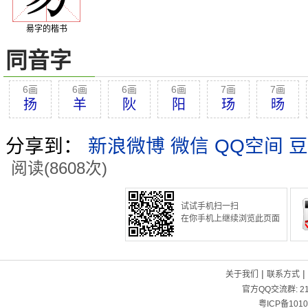
昜字的楷书
同音字
6画
6画
6画
6画
7画
7画
扬
羊
阦
阳
玚
旸
分享到：
新浪微博
微信
QQ空间
豆
阅读(8608次)
试试手机扫一扫
在你手机上继续浏览此页面
|
|
关于我们
联系方式
官方QQ交流群:
2
粤ICP备1010