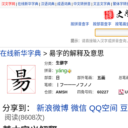
汉文学网
|
在线新华字典
|
汉语词典
|
成语词典
|
中文转拼音
|
文言文字典
|
繁体字转
按拼音查字
按部首查字
按笔画
提示：
请直接输入汉字或拼音查询，例
在线新华字典
>
昜字的解释及意思
生僻字
分类：
yáng
拼音：
部首：
日
部外笔画：
五画
总笔
笔顺：
丨フ一一一ノフノノ
仓颉：
AMSH
四角号码：
60227
U
分享到：
新浪微博
微信
QQ空间
豆
阅读(8608次)