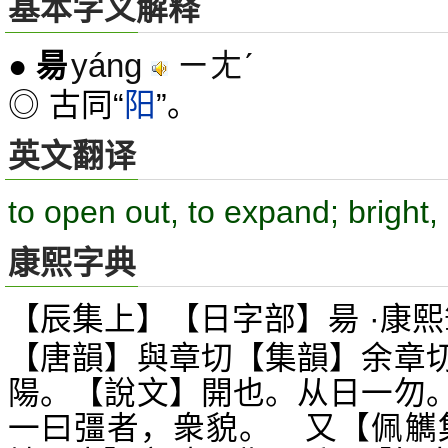
基本字义解释
yáng
ㄧㄤˊ
●
昜
◎ 古同“
阳
”。
英文翻译
to open out, to expand; bright,
康熙字典
【辰集上】【日字部】昜 ·康熙
【唐韻】與章切【集韻】余章
陽。【說文】開也。从日一勿
一曰彊者，衆貌。 又【佩觽