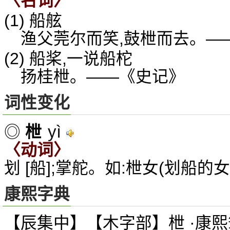
〈名词〉
(1) 船舷
渔父莞尔而笑,鼓枻而去。—
(2) 船桨,一说船柁
扬桂枻。——《史记》
词性变化
yì
◎
枻
〈动词〉
划 [船];掌舵。如:枻女(划船的女
康熙字典
【辰集中】【木字部】枻 ·康熙