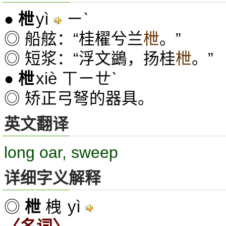
yì
ㄧˋ
●
枻
◎ 船舷：“桂櫂兮兰
枻
。”
◎ 短浆：“浮文鷁，扬桂
枻
。”
xiè ㄒㄧㄝˋ
●
枻
◎ 矫正弓弩的器具。
英文翻译
long oar, sweep
详细字义解释
yì
◎
枻
栧