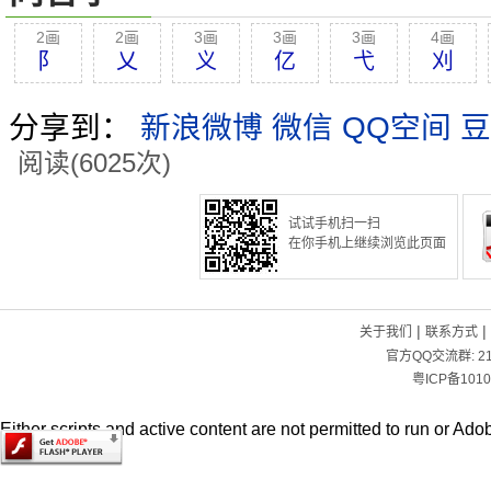
2画
2画
3画
3画
3画
4画
阝
乂
义
亿
弋
刈
分享到：
新浪微博
微信
QQ空间
豆
阅读(6025次)
试试手机扫一扫
在你手机上继续浏览此页面
|
|
关于我们
联系方式
官方QQ交流群:
2
粤ICP备1010
Either scripts and active content are not permitted to run or Adob