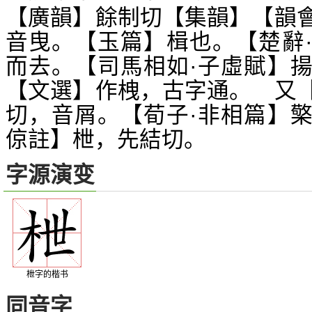
【廣韻】餘制切【集韻】【韻
音曳。【玉篇】楫也。【楚辭
而去。【司馬相如·子虛賦】
【文選】作栧，古字通。 又
切，音屑。【荀子·非相篇】
倞註】枻，先結切。
字源演变
枻字的楷书
同音字