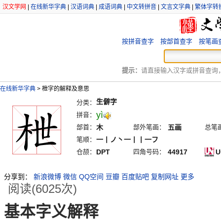
汉文学网
|
在线新华字典
|
汉语词典
|
成语词典
|
中文转拼音
|
文言文字典
|
繁体字转
按拼音查字
按部首查字
按笔画
提示：
请直接输入汉字或拼音查询，例
在线新华字典
>
枻字的解释及意思
生僻字
分类：
yì
拼音：
部首：
木
部外笔画：
五画
总笔
笔顺：
一丨ノ丶一丨丨一フ
仓颉：
DPT
四角号码：
44917
U
分享到：
新浪微博
微信
QQ空间
豆瓣
百度贴吧
复制网址
更多
阅读(6025次)
基本字义解释