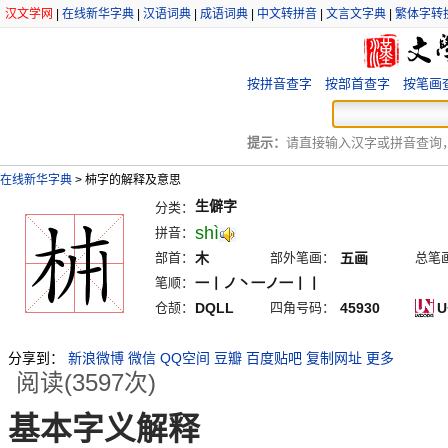
汉文学网
|
在线新华字典
|
汉语词典
|
成语词典
|
中文转拼音
|
文言文字典
|
繁体字转
按拼音查字
按部首查字
按笔画
提示：
请直接输入汉字或拼音查询，例
在线新华字典
>
枾字的解释及意思
生僻字
分类：
shì
拼音：
部首：
木
部外笔画：
五画
总笔
笔顺：
一丨ノ丶一ノ一丨丨
仓颉：
DQLL
四角号码：
45930
U
分享到：
新浪微博
微信
QQ空间
豆瓣
百度贴吧
复制网址
更多
阅读(3597次)
基本字义解释