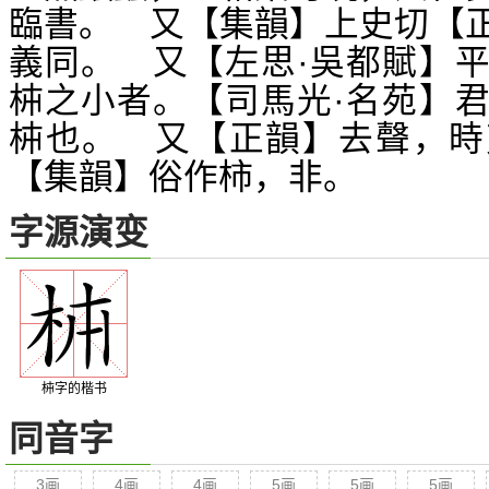
臨書。 又【集韻】上史切【
義同。 又【左思·吳都賦】
枾之小者。【司馬光·名苑】
枾也。 又【正韻】去聲，
【集韻】俗作柿，非。
字源演变
枾字的楷书
同音字
3画
4画
4画
5画
5画
5画