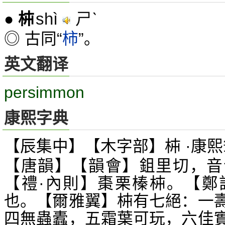
shì
ㄕˋ
●
枾
◎ 古同“
柿
”。
英文翻译
persimmon
康熙字典
【辰集中】【木字部】枾 ·康熙
【唐韻】【韻會】鉏里切，音
【禮·內則】棗栗榛枾。【鄭
也。【爾雅翼】枾有七絕：一
四無蟲蠹，五霜葉可玩，六佳