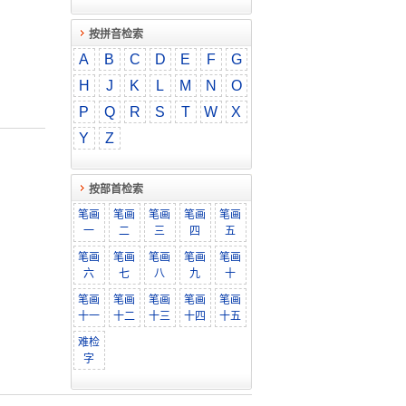
按拼音检索
A
B
C
D
E
F
G
H
J
K
L
M
N
O
P
Q
R
S
T
W
X
Y
Z
按部首检索
笔画
笔画
笔画
笔画
笔画
一
二
三
四
五
笔画
笔画
笔画
笔画
笔画
六
七
八
九
十
笔画
笔画
笔画
笔画
笔画
十一
十二
十三
十四
十五
难检
字