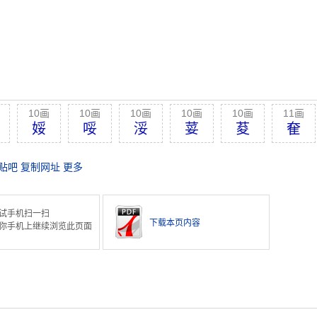
10画
10画
10画
10画
10画
11画
娞
哸
浽
荽
荾
奞
贴吧
复制网址
更多
试手机扫一扫
下载本页内容
你手机上继续浏览此页面