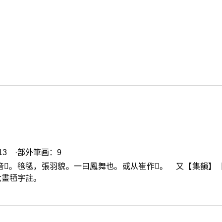
3 ·部外筆画：9
音
𤗯
。毰毸，張羽貌。一曰鳳舞也。或从崔作
𣯯
。 又【集韻】
六畫毢字註。