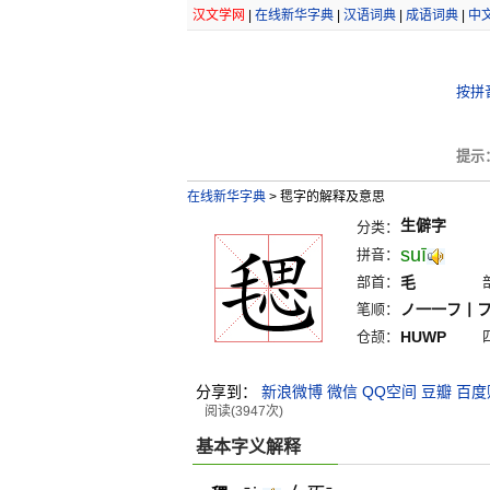
汉文学网
|
在线新华字典
|
汉语词典
|
成语词典
|
中
按拼
提示
在线新华字典
>
毸字的解释及意思
生僻字
分类：
suī
拼音：
部首：
毛
笔顺：
ノ一一フ丨
仓颉：
HUWP
分享到：
新浪微博
微信
QQ空间
豆瓣
百度
阅读(3947次)
基本字义解释