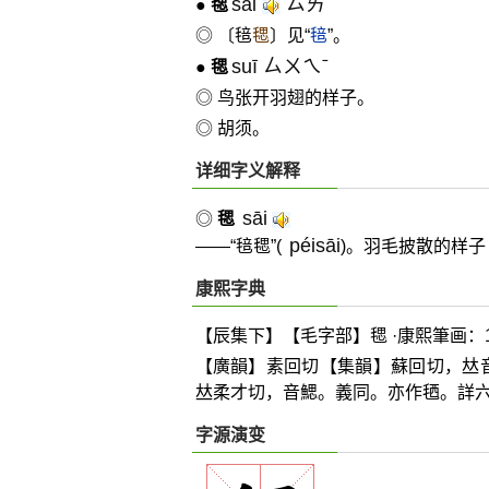
sāi
ㄙㄞˉ
●
毸
◎ 〔毰
毸
〕见“
毰
”。
suī ㄙㄨㄟˉ
●
毸
◎ 鸟张开羽翅的样子。
◎ 胡须。
详细字义解释
sāi
◎
毸
péisāi
——“毰毸”(
)。羽毛披散的样子
康熙字典
【辰集下】【毛字部】毸 ·康熙筆画：1
【廣韻】素回切【集韻】蘇回切，
𠀤
𠀤
柔才切，音鰓。義同。亦作毢。詳
字源演变