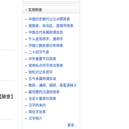
实用附录
中国历史朝代公元对照简表
我国省、自治区、直辖市简表
中国古代亲属称谓总览
什么是常用字、通用字
中国少数民族分布简表
二十四节气表
中外重要节日简表
常用标点符号用法简表
轻松识记多音字
古今亲属称谓杂谈
敬​辞​、​谦​辞​、​婉​辞​、​客​套​语​释​义
最完整的汉语拼音表
【韻會】
法定计量单位简表
汉字的来历
简化字总表
汉字简介
更多...