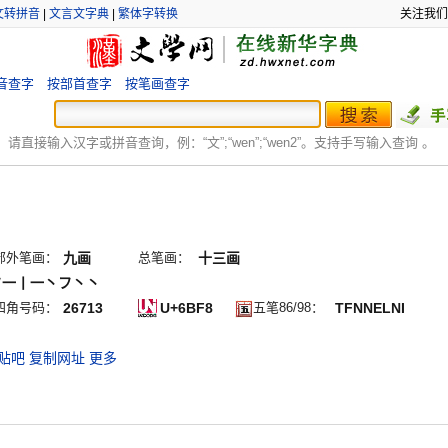
文转拼音
|
文言文字典
|
繁体字转换
关注我们
音查字
按部首查字
按笔画查字
：
请直接输入汉字或拼音查询，例：“文”;“
wen
”;“
wen2
”。支持手写输入查询 。
部外笔画：
九画
总笔画：
十三画
フ一丨一丶フ丶丶
四角号码：
26713
U+6BF8
五笔86/98：
TFNNELNI
贴吧
复制网址
更多