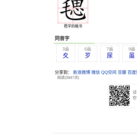
毸字的楷书
同音字
3画
6画
7画
9画
夊
芕
尿
虽
分享到：
新浪微博
微信
QQ空间
豆瓣
百度
阅读(3947次)
试
在