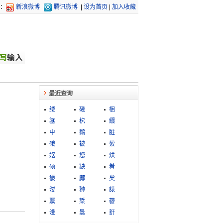
：
新浪微博
腾讯微博
|
设为首页
|
加入收藏
最近查询
缕
碊
梱
簊
柼
綴
屮
鷚
脏
硪
被
蕠
妪
您
烪
硕
缺
肴
獿
鄺
矣
溇
翀
諘
龒
梊
蕟
淺
暠
姧