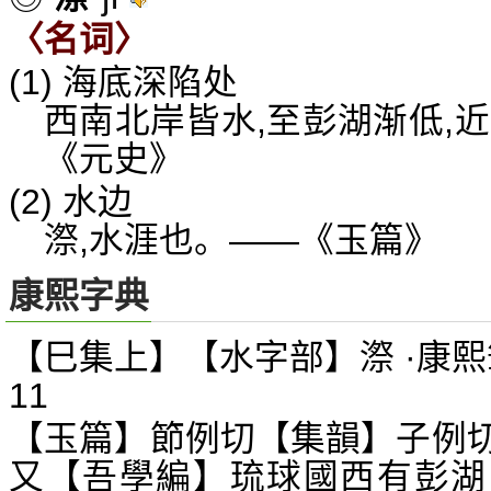
〈名词〉
(1) 海底深陷处
西南北岸皆水,至彭湖渐低,
《元史》
(2) 水边
漈,水涯也。——《玉篇》
康熙字典
【巳集上】【水字部】漈 ·康熙
11
【玉篇】節例切【集韻】子例
又【吾學編】琉球國西有彭湖