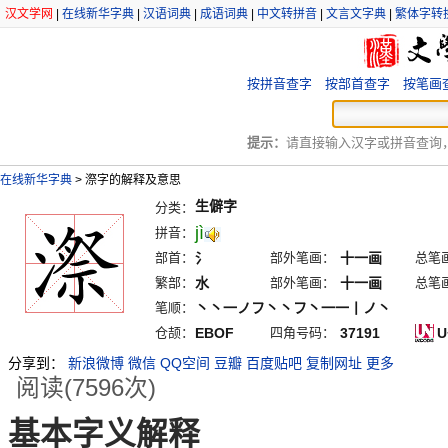
汉文学网
|
在线新华字典
|
汉语词典
|
成语词典
|
中文转拼音
|
文言文字典
|
繁体字转
按拼音查字
按部首查字
按笔画
提示：
请直接输入汉字或拼音查询，例
在线新华字典
>
漈字的解释及意思
生僻字
分类：
jì
拼音：
部首：
氵
部外笔画：
十一画
总笔
繁部：
水
部外笔画：
十一画
总笔
笔顺：
丶丶一ノフ丶丶フ丶一一丨ノ丶
仓颉：
EBOF
四角号码：
37191
U
分享到：
新浪微博
微信
QQ空间
豆瓣
百度贴吧
复制网址
更多
阅读(7596次)
基本字义解释