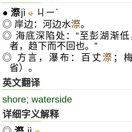
jì
ㄐㄧˋ
●
漈
◎ 岸边：河边水
漈
。
◎ 海底深陷处：“至彭湖渐
者，趋下而不回也。”
◎ 方言，瀑布：百丈
漈
；
省）。
英文翻译
shore; waterside
详细字义解释
jì
◎
漈