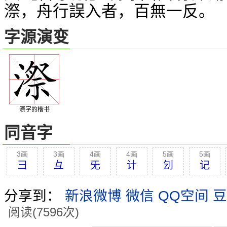
漈，舟行誤入者，百無一反。
字源演变
漈字的楷书
同音字
3画
3画
4画
4画
5画
5画
彐
彑
旡
计
刉
记
分享到：
新浪微博
微信
QQ空间
豆
阅读(7596次)