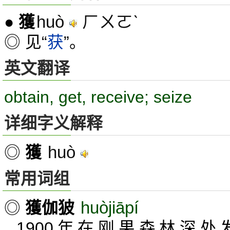
huò
ㄏㄨㄛˋ
●
獲
◎ 见“
获
”。
英文翻译
obtain, get, receive; seize
详细字义解释
huò
◎
獲
常用词组
huòjiāpí
◎
獲伽狓
1900年在刚果森林深