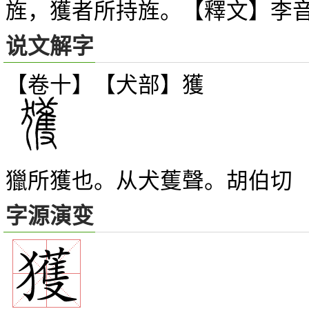
旌，獲者所持旌。【釋文】李
说文解字
【卷十】【犬部】
獲
獵所獲也。从犬蒦聲。胡伯切
字源演变