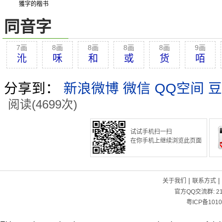
獲字的楷书
同音字
7画
8画
8画
8画
8画
9画
沎
咊
和
或
货
咟
分享到：
新浪微博
微信
QQ空间
豆
阅读(4699次)
试试手机扫一扫
在你手机上继续浏览此页面
|
|
关于我们
联系方式
官方QQ交流群:
2
粤ICP备1010