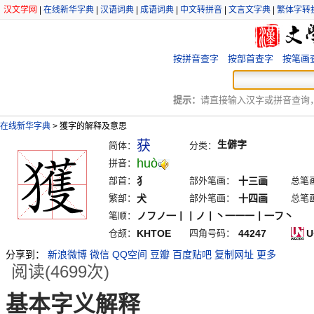
汉文学网
|
在线新华字典
|
汉语词典
|
成语词典
|
中文转拼音
|
文言文字典
|
繁体字转
按拼音查字
按部首查字
按笔画
提示：
请直接输入汉字或拼音查询，例
在线新华字典
>
獲字的解释及意思
获
生僻字
简体：
分类：
huò
拼音：
部首：
犭
部外笔画：
十三画
总笔
繁部：
犬
部外笔画：
十四画
总笔
笔顺：
ノフノ一丨丨ノ丨丶一一一丨一フ丶
仓颉：
KHTOE
四角号码：
44247
U
分享到：
新浪微博
微信
QQ空间
豆瓣
百度贴吧
复制网址
更多
阅读(4699次)
基本字义解释