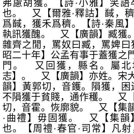
弗慮胡獲。【詩·小雅】笑語
也。 又【爾雅·釋詁】馘，
爲馘，獲禾爲穧。【詩·秦風
執訊獲醜。 又【廣韻】臧獲
雜齊之閒，罵奴曰臧，罵婢曰
昭二十年】公孟有事于蓋獲之
門。 又回獲，縣名。屬北
志】。 又【廣韻】亦姓。宋
韻】黃郭切，音鑊。隕獲，困
不隕獲于貧賤，通作穫。 又
切，音霍。恢廓貌。 又【集
·曲禮】毋固獲。 又【集韻
也。【周禮·春官·司常】凡