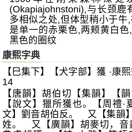
(Okapiajohnstoni),
多相似之处,但体型稍小于牛
是单一的赤栗色,两颊黄白色
黑色的圈纹
康熙字典
【巳集下】【犬字部】獲 ·康熙
14
【唐韻】胡伯切【集韻】【韻
【說文】獵所獲也。【周禮·
文】劉音胡伯反。 又【集韻
姓。 又【廣韻】胡麥切，音