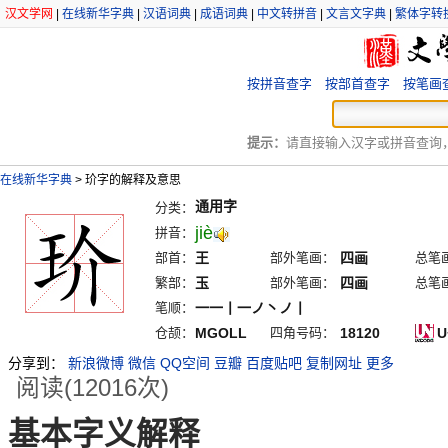
汉文学网
|
在线新华字典
|
汉语词典
|
成语词典
|
中文转拼音
|
文言文字典
|
繁体字转
按拼音查字
按部首查字
按笔画
提示：
请直接输入汉字或拼音查询，例
在线新华字典
>
玠字的解释及意思
通用字
分类：
jiè
拼音：
部首：
王
部外笔画：
四画
总笔
繁部：
玉
部外笔画：
四画
总笔
笔顺：
一一丨一ノ丶ノ丨
仓颉：
MGOLL
四角号码：
18120
U
分享到：
新浪微博
微信
QQ空间
豆瓣
百度贴吧
复制网址
更多
阅读(12016次)
基本字义解释