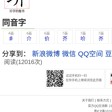
玠字的楷书
同音字
4画
4画
6画
7画
7画
7画
丯
介
价
芥
吤
岕
分享到：
新浪微博
微信
QQ空间
豆
阅读(12016次)
试试手机扫一扫
在你手机上继续浏览此页面
|
|
关于我们
联系方式
官方QQ交流群:
2
粤ICP备1010