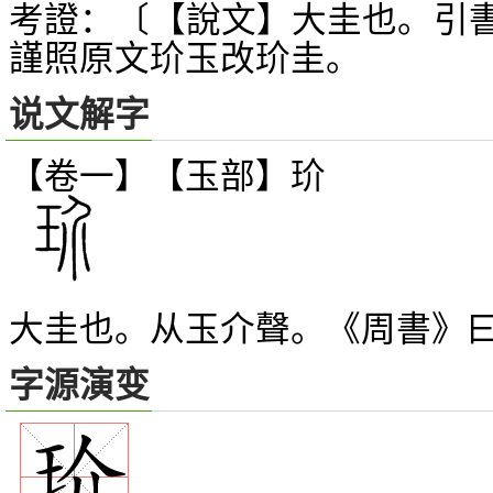
考證：〔【說文】大圭也。引
謹照原文玠玉改玠圭。
说文解字
【卷一】【玉部】
玠
大圭也。从玉介聲。《周書》曰
字源演变