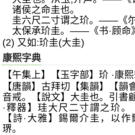
诸侯之命圭也。
圭六尺二寸谓之玠。——《
太保承玠圭。——《书·顾命
(2) 又如:玠圭(大圭)
康熙字典
【午集上】【玉字部】玠 ·康熙
【唐韻】古拜切【集韻】【韻
音戒。【說文】大圭也。引書
·釋器】珪大尺二寸謂之玠。
【詩·大雅】錫爾介圭，以作
琾。