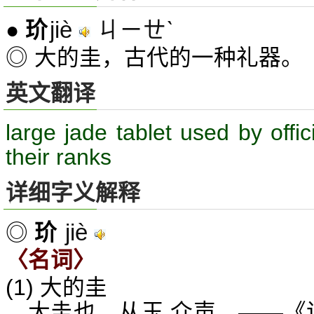
jiè
ㄐㄧㄝˋ
●
玠
◎ 大的圭，古代的一种礼器。
英文翻译
large jade tablet used by offic
their ranks
详细字义解释
jiè
◎
玠
〈名词〉
(1) 大的圭
大圭也。从玉,介声。——《