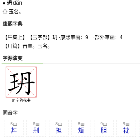
dǎn
●
玬
◎ 玉名。
康熙字典
【午集上】【玉字部】玬 ·康熙筆画：9 ·部外筆画：4
【川篇】音亶。玉名。
字源演变
玬字的楷书
同音字
5画
6画
8画
8画
9画
9画
丼
刐
担
瓭
胆
衴