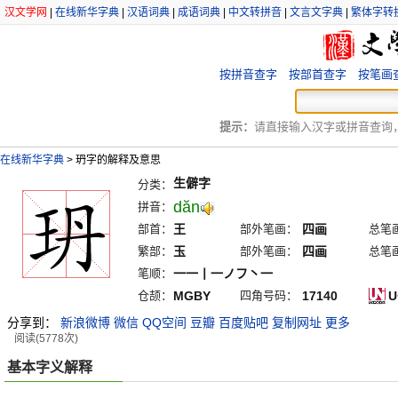
汉文学网
|
在线新华字典
|
汉语词典
|
成语词典
|
中文转拼音
|
文言文字典
|
繁体字转
按拼音查字
按部首查字
按笔画
提示：
请直接输入汉字或拼音查询，例
在线新华字典
>
玬字的解释及意思
生僻字
分类：
dăn
拼音：
部首：
王
部外笔画：
四画
总笔
繁部：
玉
部外笔画：
四画
总笔
笔顺：
一一丨一ノフ丶一
仓颉：
MGBY
四角号码：
17140
U
分享到：
新浪微博
微信
QQ空间
豆瓣
百度贴吧
复制网址
更多
阅读(5778次)
基本字义解释