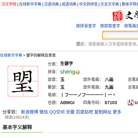
汉文学网
|
在线新华字典
|
汉语词典
|
成语词典
|
中文转拼音
|
文言文字典
|
繁体字转
按拼音查字
按部首查字
按笔画
提示：
请直接输入汉字或拼音查询，例
在线新华字典
>
琞字的解释及意思
生僻字
分类：
shèng
拼音：
部首：
玉
部外笔画：
八画
总笔
繁部：
玉
部外笔画：
九画
总笔
笔顺：
丨フ一一ノフ一一一一丨一丶
仓颉：
ABMGI
四角号码：
67103
U
分享到：
新浪微博
微信
QQ空间
豆瓣
百度贴吧
复制网址
更多
阅读(10614次)
基本字义解释