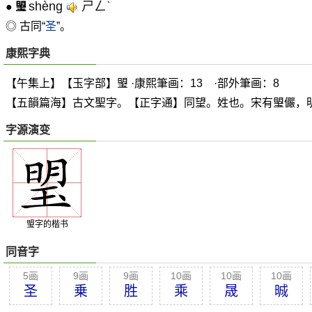
shèng
ㄕㄥˋ
●
琞
◎ 古同“
圣
”。
康熙字典
【午集上】【玉字部】琞 ·康熙筆画：13 ·部外筆画：8
【五韻篇海】古文聖字。【正字通】同望。姓也。宋有琞儼，
字源演变
琞字的楷书
同音字
5画
9画
9画
10画
10画
10画
圣
乗
胜
乘
晟
晠