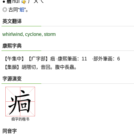
huí
ㄏㄨㄟˊ
●
痐
◎ 古同“
蛔
”。
英文翻译
whirlwind, cyclone, storm
康熙字典
【午集中】【疒字部】痐 ·康熙筆画：11 ·部外筆画：6
【集韻】胡隈切，音回。腹中長蟲。
字源演变
痐字的楷书
同音字