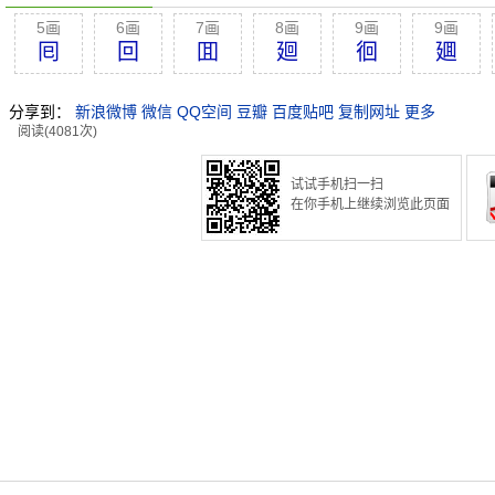
5画
6画
7画
8画
9画
9画
囘
回
囬
廻
徊
廽
分享到：
新浪微博
微信
QQ空间
豆瓣
百度贴吧
复制网址
更多
阅读(4081次)
试试手机扫一扫
在你手机上继续浏览此页面