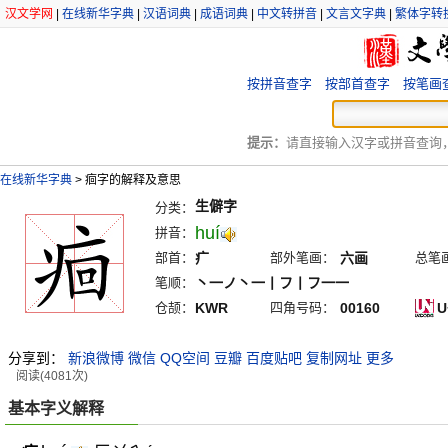
汉文学网
|
在线新华字典
|
汉语词典
|
成语词典
|
中文转拼音
|
文言文字典
|
繁体字转
按拼音查字
按部首查字
按笔画
提示：
请直接输入汉字或拼音查询，例
在线新华字典
>
痐字的解释及意思
生僻字
分类：
huí
拼音：
部首：
疒
部外笔画：
六画
总笔
笔顺：
丶一ノ丶一丨フ丨フ一一
仓颉：
KWR
四角号码：
00160
U
分享到：
新浪微博
微信
QQ空间
豆瓣
百度贴吧
复制网址
更多
阅读(4081次)
基本字义解释