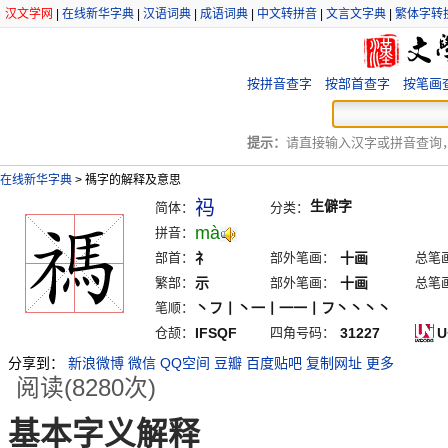
汉文学网
|
在线新华字典
|
汉语词典
|
成语词典
|
中文转拼音
|
文言文字典
|
繁体字转
按拼音查字
按部首查字
按笔画
提示：
请直接输入汉字或拼音查询，例
在线新华字典
>
禡字的解释及意思
祃
生僻字
简体：
分类：
mà
拼音：
部首：
礻
部外笔画：
十画
总笔
繁部：
示
部外笔画：
十画
总笔
笔顺：
丶フ丨丶一丨一一丨フ丶丶丶丶
仓颉：
IFSQF
四角号码：
31227
U
分享到：
新浪微博
微信
QQ空间
豆瓣
百度贴吧
复制网址
更多
阅读(8280次)
基本字义解释