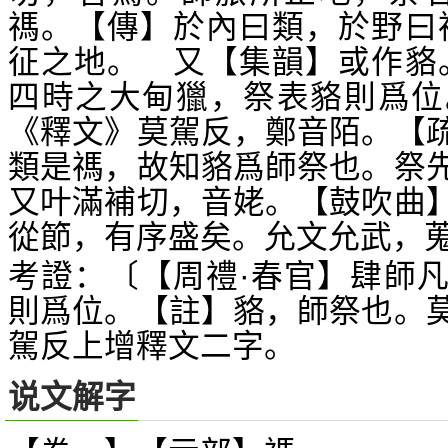
禡。【傳】於內曰類，於野曰
征之地。 又【集韻】或作貉
四時之大甸獵，祭表貉則爲位
《釋文》莫駕反，鄭音陌。【
類是禡，故知貉爲師祭也。祭
又叶滿補切，音姥。【鼓吹曲
從節，有序盛矣。允文允武，
考證：〔【周禮·春官】肆師
則爲位。【註】貉，師祭也。
駕反上增釋文二字。
说文解字