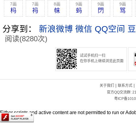
7画
7画
8画
9画
9画
9画
杩
祃
帓
蚂
閁
骂
分享到：
新浪微博
微信
QQ空间
豆
阅读(8280次)
试试手机扫一扫
在你手机上继续浏览此页面
|
|
关于我们
联系方式
官方QQ交流群:
2
粤ICP备1010
Either scripts and active content are not permitted to run or Adob