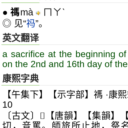
mà
ㄇㄚˋ
●
禡
◎ 见“
祃
”。
英文翻译
a sacrifice at the beginning o
on the 2nd and 16th day of th
康熙字典
【午集下】【示字部】禡 ·康熙
10
〔古文〕
【唐韻】【集韻】
𢒴
切，音罵。師旅所止地，祭名