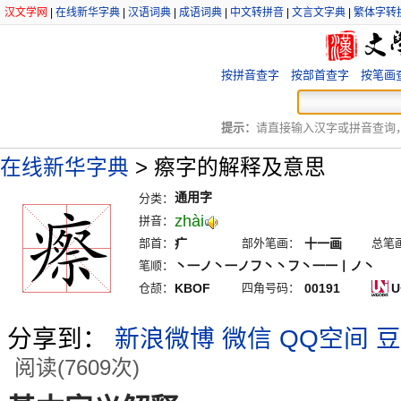
汉文学网
|
在线新华字典
|
汉语词典
|
成语词典
|
中文转拼音
|
文言文字典
|
繁体字转
按拼音查字
按部首查字
按笔画
提示：
请直接输入汉字或拼音查询，例
在线新华字典
>
瘵字的解释及意思
通用字
分类：
zhài
拼音：
部首：
疒
部外笔画：
十一画
总笔
笔顺：
丶一ノ丶一ノフ丶丶フ丶一一丨ノ丶
仓颉：
KBOF
四角号码：
00191
U
分享到：
新浪微博
微信
QQ空间
豆
阅读(7609次)