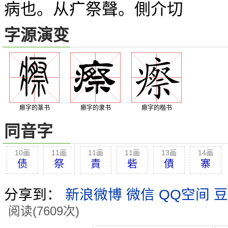
病也。从疒祭聲。側介切
字源演变
瘵字的篆书
瘵字的隶书
瘵字的楷书
同音字
10画
11画
11画
11画
13画
14画
债
祭
責
砦
債
寨
分享到：
新浪微博
微信
QQ空间
豆
阅读(7609次)