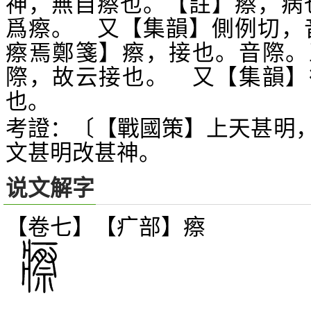
神，無自瘵也。【註】瘵，病
爲瘵。 又【集韻】側例切，
瘵焉鄭箋】瘵，接也。音際。
際，故云接也。 又【集韻】
也。
考證：〔【戰國策】上天甚明
文甚明改甚神。
说文解字
【卷七】【疒部】
瘵