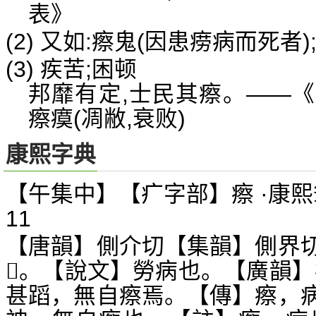
表》
(2) 又如:瘵鬼(因患痨病而死者
(3) 疾苦;困顿
邦靡有定,士民其瘵。——《
瘵瘼(凋敝,衰败)
康熙字典
【午集中】【疒字部】瘵 ·康熙
11
【唐韻】側介切【集韻】側界
。【說文】勞病也。【廣韻】
𨝋
甚蹈，無自瘵焉。【傳】瘵，