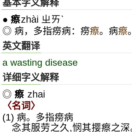
基本字义解释
zhài ㄓㄞˋ
●
瘵
◎ 病，多指痨病：痨
瘵
。病
瘵
英文翻译
a wasting disease
详细字义解释
zhai
◎
瘵
〈名词〉
(1) 病。多指痨病
念其服劳之久,悯其撄瘵之深