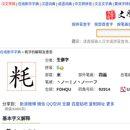
汉文学网
|
在线新华字典
|
汉语词典
|
成语词典
|
中文转拼音
|
文言文字典
|
繁体字转
按拼音查字
按部首查字
按笔画
提示：
请直接输入汉字或拼音查询，例
在线新华字典
>
粍字的解释及意思
生僻字
分类：
lí
拼音：
部首：
米
部外笔画：
四画
总笔
笔顺：
丶ノ一丨ノ丶ノ一一フ
仓颉：
FDHQU
四角号码：
92914
U
分享到：
新浪微博
微信
QQ空间
豆瓣
百度贴吧
复制网址
更多
阅读(4484次)
基本字义解释