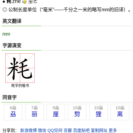
zhe
●
粍
ㄓㄜ
◎ 公制长度单位（“毫米”――千分之一米的略写mm的旧译）。
英文翻译
mm
字源演变
粍字的楷书
同音字
6画
7画
9画
10画
10画
10画
刕
丽
厘
剓
狸
离
分享到：
新浪微博
微信
QQ空间
豆瓣
百度贴吧
复制网址
更多