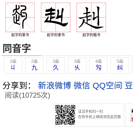
赳字的篆书
赳字的隶书
赳字的楷书
同音字
2画
2画
3画
3画
4画
5画
丩
九
久
乆
勼
纠
分享到：
新浪微博
微信
QQ空间
豆
阅读(10725次)
试试手机扫一扫
在你手机上继续浏览此页面