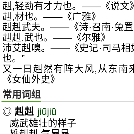
赳,轻劲有才力也。——《说文
赳,材也。——《广雅》
赳赳武夫。——《诗·召南·兔罝
赳赳,武也。——《尔雅》
沛艾赳嗅。——《史记·司马相
也。”
又一日赳然有阵大风,从东南
《女仙外史》
常用词组
jiūjiū
◎
赳赳
威武雄壮的样子
雄赳赳,气昂昂