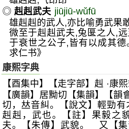
jiūjiū-wǔfū
◎
赳赳武夫
雄赳赳的武人,亦比喻勇武果
微至于赳赳武夫,兔匽之人,
于衰世之公子,皆有以成其德
求仁书》
康熙字典
【酉集中】【走字部】赳 ·康熙
【廣韻】居黝切【集韻】【韻
切，
音糾。【說文】輕勁有
𠀤
赳赳，武也。【註】果毅之貌
夫。【朱傳】武貌。 又【集