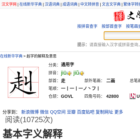
汉文学网
|
在线新华字典
|
汉语词典
|
成语词典
|
中文转拼音
|
文言文字典
|
繁体字转
按拼音查字
按部首查字
按笔画
提示：
请直接输入汉字或拼音查询，例
在线新华字典
>
赳字的解释及意思
通用字
分类：
jiū
jiŭ
拼音：
部首：
走
部外笔画：
二画
总笔
笔顺：
一丨一丨一ノ丶フ丨
仓颉：
GOVL
四角号码：
42800
U
分享到：
新浪微博
微信
QQ空间
豆瓣
百度贴吧
复制网址
更多
阅读(10725次)
基本字义解释