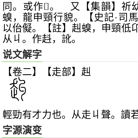
同。或作
。 又【集韻】祈
𠡟
螑，龍申頸行貌。【史記·司
以佁儗。【註】赳螑，申頸低
从丩。作﨣，訛。
说文解字
【卷二】【走部】
赳
輕勁有才力也。从走丩聲。讀
字源演变