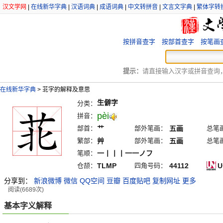
汉文学网
|
在线新华字典
|
汉语词典
|
成语词典
|
中文转拼音
|
文言文字典
|
繁体字转
按拼音查字
按部首查字
按笔画
提示：
请直接输入汉字或拼音查询，例
在线新华字典
>
苝字的解释及意思
生僻字
分类：
pèi
拼音：
部首：
艹
部外笔画：
五画
总笔
繁部：
艸
部外笔画：
五画
总笔
笔顺：
一丨丨丨一一ノフ
仓颉：
TLMP
四角号码：
44112
U
分享到：
新浪微博
微信
QQ空间
豆瓣
百度贴吧
复制网址
更多
阅读(6689次)
基本字义解释