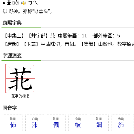
bèi
ㄅㄟˋ
●
苝
◎ 野薤。亦称“野藠头”。
康熙字典
【申集上】【艸字部】苝 ·康熙筆画：11 ·部外筆画：5
【唐韻】【玉篇】
𠀤
蒲昧切，音佩。【集韻】山
䪥
也。
䪥
字原
字源演变
苝字的楷书
同音字
6画
7画
8画
8画
9画
9画
伂
沛
佩
帔
姵
斾