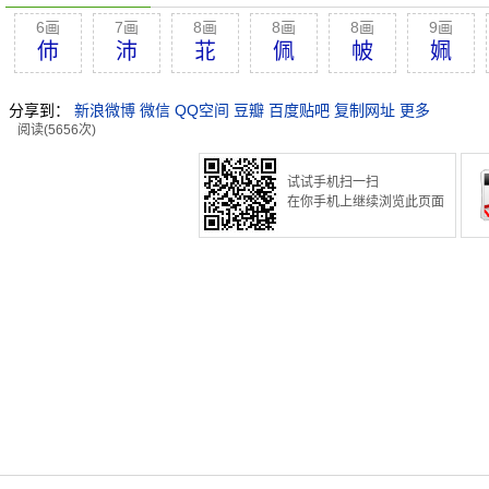
6画
7画
8画
8画
8画
9画
伂
沛
苝
佩
帔
姵
分享到：
新浪微博
微信
QQ空间
豆瓣
百度贴吧
复制网址
更多
阅读(5656次)
试试手机扫一扫
在你手机上继续浏览此页面