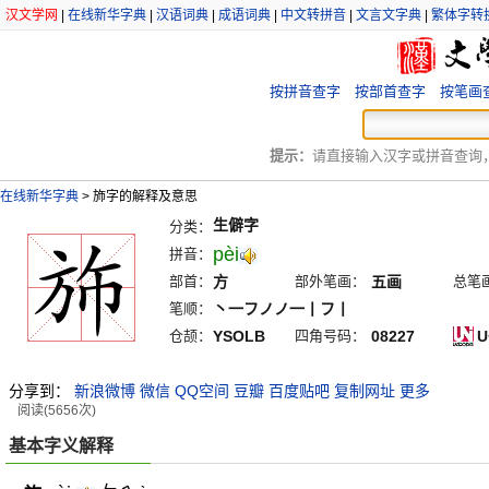
汉文学网
|
在线新华字典
|
汉语词典
|
成语词典
|
中文转拼音
|
文言文字典
|
繁体字转
按拼音查字
按部首查字
按笔画
提示：
请直接输入汉字或拼音查询，例
在线新华字典
>
斾字的解释及意思
生僻字
分类：
pèi
拼音：
部首：
方
部外笔画：
五画
总笔
笔顺：
丶一フノノ一丨フ丨
仓颉：
YSOLB
四角号码：
08227
U
分享到：
新浪微博
微信
QQ空间
豆瓣
百度贴吧
复制网址
更多
阅读(5656次)
基本字义解释