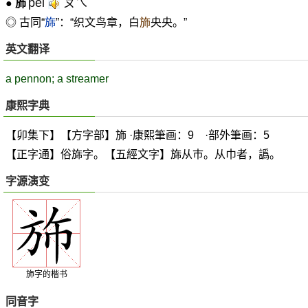
pèi
ㄆㄟˋ
●
斾
◎ 古同“
旆
”：“织文鸟章，白
斾
央央。”
英文翻译
a pennon; a streamer
康熙字典
【卯集下】【方字部】斾 ·康熙筆画：9 ·部外筆画：5
【正字通】俗旆字。【五經文字】旆从巿。从巾者，譌。
字源演变
斾字的楷书
同音字