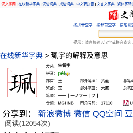
汉文学网
|
在线新华字典
|
汉语词典
|
成语词典
|
中文转拼音
|
文言文字典
|
繁体字转
按拼音查字
按部首查字
按笔画
提示：
请直接输入汉字或拼音查询，例
在线新华字典
>
珮字的解释及意思
生僻字
分类：
pèi
拼音：
部首：
王
部外笔画：
六画
总笔
繁部：
玉
部外笔画：
六画
总笔
笔顺：
一一丨一ノフ一丨フ丨
仓颉：
MGHNB
四角号码：
17110
U
分享到：
新浪微博
微信
QQ空间
豆
阅读(12054次)