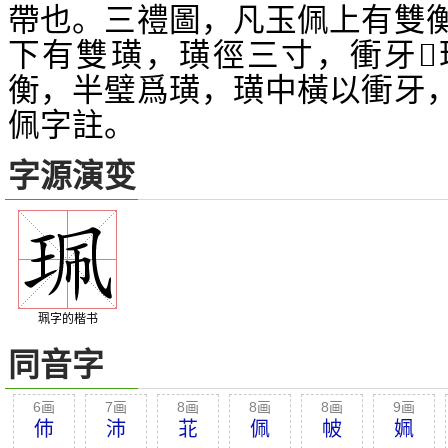
帶也。三禮圖，凡玉佩上有雙
下有雙璜，璜徑三寸，衝牙
𧓍
衡，半璧爲璜，璜中橫以衝牙
佩字註。
字源演变
珮字的楷书
同音字
6画
7画
8画
8画
8画
9画
伂
沛
苝
佩
帔
姵