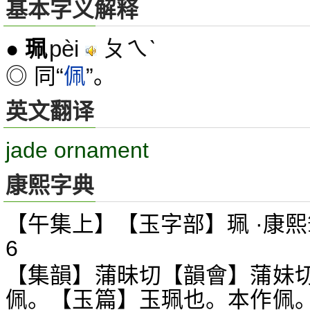
基本字义解释
pèi
ㄆㄟˋ
●
珮
◎ 同“
佩
”。
英文翻译
jade ornament
康熙字典
【午集上】【玉字部】珮 ·康熙
6
【集韻】蒲昧切【韻會】蒲妹
佩。【玉篇】玉珮也。本作佩