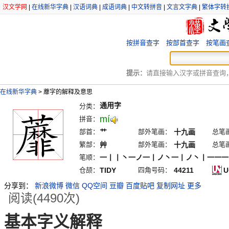
汉文学网
|
在线新华字典
|
汉语词典
|
成语词典
|
中文转拼音
|
文言文字典
|
繁体字转
按拼音查字
按部首查字
按笔画
提示：
请直接输入汉字或拼音查询，例
在线新华字典
>
蘼字的解释及意思
通用字
分类：
mí
拼音：
部首：
艹
部外笔画：
十九画
总笔
繁部：
艸
部外笔画：
十九画
总笔
笔顺：
一丨丨丶一ノ一丨ノ丶一丨ノ丶丨一一一
仓颉：
TIDY
四角号码：
44211
U
分享到：
新浪微博
微信
QQ空间
豆瓣
百度贴吧
复制网址
更多
阅读(4490次)
基本字义解释