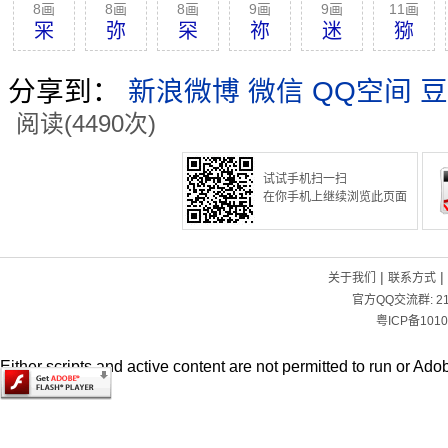
8画
8画
8画
9画
9画
11画
冞
弥
罙
祢
迷
猕
分享到：
新浪微博
微信
QQ空间
豆
阅读(4490次)
试试手机扫一扫
在你手机上继续浏览此页面
|
|
关于我们
联系方式
官方QQ交流群:
2
粤ICP备1010
Either scripts and active content are not permitted to run or Adob