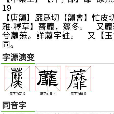
19
【唐韻】靡爲切【韻會】忙皮
雅·釋草】薔蘼，虋冬。 又蘼
兮蘼蕪。詳蘪字註。 又【玉
同。
字源演变
蘼字的篆书
蘼字的隶书
蘼字的楷书
同音字