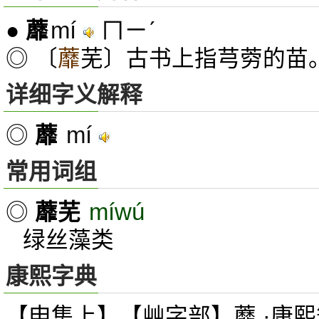
mí
ㄇㄧˊ
●
蘼
◎ 〔
蘼
芜〕古书上指芎䓖的苗
详细字义解释
mí
◎
蘼
常用词组
míwú
◎
蘼芜
绿丝藻类
康熙字典
【申集上】【艸字部】蘼 ·康熙