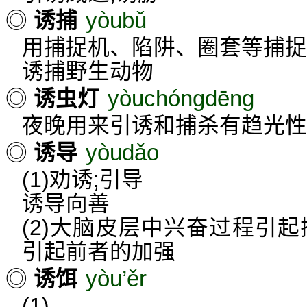
yòubǔ
◎
诱捕
用捕捉机、陷阱、圈套等捕捉
诱捕野生动物
yòuchóngdēng
◎
诱虫灯
夜晚用来引诱和捕杀有趋光性
yòudǎo
◎
诱导
(1)劝诱;引导
诱导向善
(2)大脑皮层中兴奋过程引
引起前者的加强
yòu’ěr
◎
诱饵
(1)