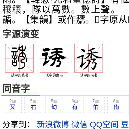
穰穰，隊以萬數。數上聲。
。【集韻】或作
。
字原从
䛻
𥤃
𦍶
字源演变
诱字的篆书
诱字的隶书
诱字的楷书
同音字
2画
5画
5画
6画
7画
8画
又
右
幼
有
佑
侑
分享到：
新浪微博
微信
QQ空间
豆