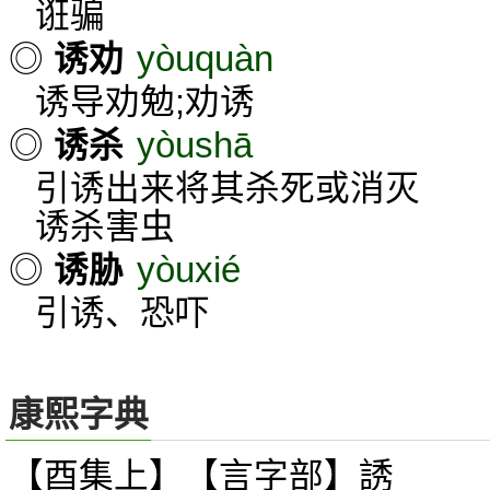
诳骗
yòuquàn
◎
诱劝
诱导劝勉;劝诱
yòushā
◎
诱杀
引诱出来将其杀死或消灭
诱杀害虫
yòuxié
◎
诱胁
引诱、恐吓
康熙字典
【酉集上】【言字部】誘