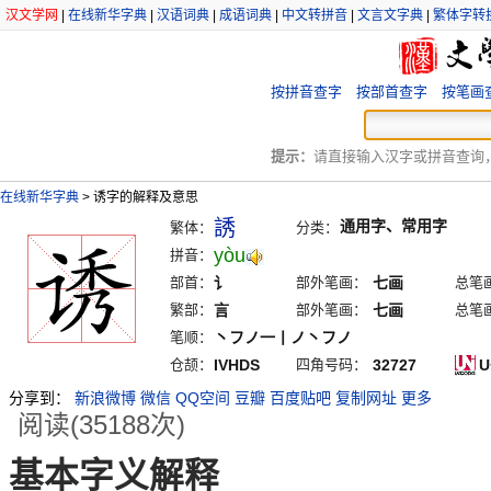
汉文学网
|
在线新华字典
|
汉语词典
|
成语词典
|
中文转拼音
|
文言文字典
|
繁体字转
按拼音查字
按部首查字
按笔画
提示：
请直接输入汉字或拼音查询，例
在线新华字典
>
诱字的解释及意思
誘
通用字、常用字
繁体：
分类：
yòu
拼音：
部首：
讠
部外笔画：
七画
总笔
繁部：
言
部外笔画：
七画
总笔
笔顺：
丶フノ一丨ノ丶フノ
仓颉：
IVHDS
四角号码：
32727
U
分享到：
新浪微博
微信
QQ空间
豆瓣
百度贴吧
复制网址
更多
阅读(35188次)
基本字义解释