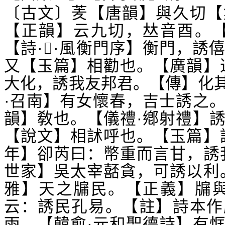
〔古文〕羐【唐韻】與久切【
【正韻】云九切，
音酉。
𠀤
【詩·
·風衡門序】衡門，誘
𨻰
又【玉篇】相勸也。【廣韻】
大化，誘我友邦君。【傳】化
·召南】有女懷春，吉士誘之
韻】敎也。【儀禮·鄕射禮】
【說文】相訹呼也。【玉篇】
年】卻芮曰：幣重而言甘，誘
世家】吳太宰嚭貪，可誘以利
雅】天之牖民。【正義】牖與
云：誘民孔易。【註】詩本作
雨。【韓愈·元和聖德詩】有