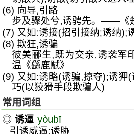
(6) 向导,引路
步及骤处兮,诱骋先。——《
(7) 又如:诱接(招引接纳;诱纳)
(8) 欺狂,诱骗
彼美郦生,既为交亲,诱袭军
温《繇鹿赋》
(9) 又如:诱略(诱骗,掠夺);诱狎
巧(以狡猾手段欺骗人)
常用词组
yòubī
◎
诱逼
引诱威逼;诱胁