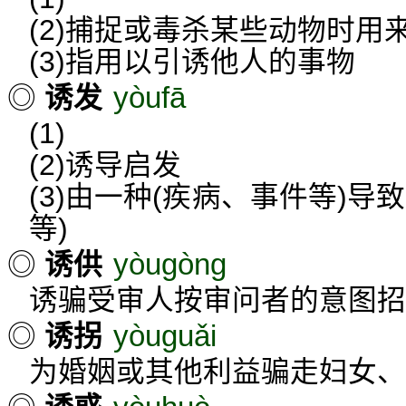
(2)捕捉或毒杀某些动物时用
(3)指用以引诱他人的事物
yòufā
◎
诱发
(1)
(2)诱导启发
(3)由一种(疾病、事件等)导
等)
yòugòng
◎
诱供
诱骗受审人按审问者的意图招
yòuguǎi
◎
诱拐
为婚姻或其他利益骗走妇女、