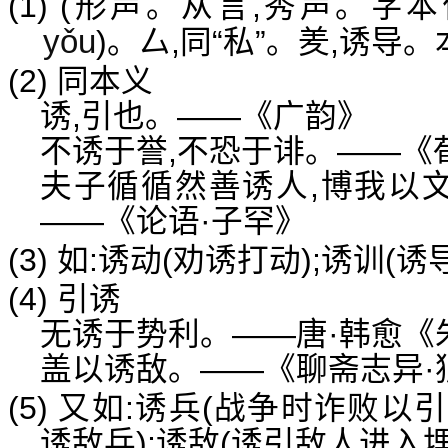
(1) (形声。从言,秀声。字本
yǒu
)。厶,同“私”。羑,诱导。
(2) 同本义
诱,引也。——《广韵》
不诱于誉,不恐于诽。——《
夫子循循然善诱人,博我以文
——《论语·子罕》
(3) 如:诱动(劝诱打动);诱训(
(4) 引诱
无诱于势利。——唐·韩愈《
盖以诱敌。——《聊斋志异·
(5) 又如:诱兵(战争时诈败
诱敌兵);诱敌(诱引敌人进入