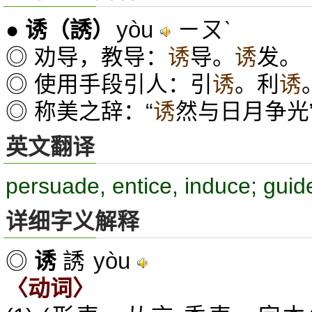
yòu
ㄧㄡˋ
●
诱
（誘）
◎ 劝导，教导：
诱
导。
诱
发。
◎ 使用手段引人：引
诱
。利
诱
◎ 称美之辞：“
诱
然与日月争光
英文翻译
persuade, entice, induce; guid
详细字义解释
yòu
◎
诱
誘
〈动词〉