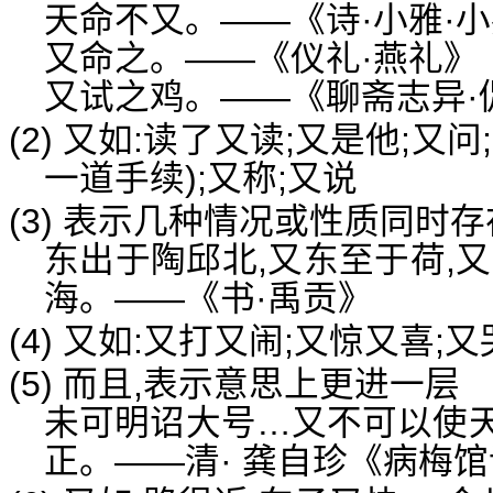
天命不又。——《诗·小雅·
又命之。——《仪礼·燕礼》
又试之鸡。——《聊斋志异·
(2) 又如:读了又读;又是他;又
一道手续);又称;又说
(3) 表示几种情况或性质同时存
东出于陶邱北,又东至于荷,
海。——《书·禹贡》
(4) 又如:又打又闹;又惊又喜;
(5) 而且,表示意思上更进一层
未可明诏大号…又不可以使
正。——清· 龚自珍《病梅