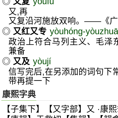
yòufù
◎
又复
又,再
又复沿河施放双响。——《广
yòuhóng-yòuzhu
◎
又红又专
政治上符合马列主义、毛泽东
兼备
yòují
◎
又及
信写完后,在另添加的词句下常
带再提一下
康熙字典
【子集下】【又字部】又 ·康熙