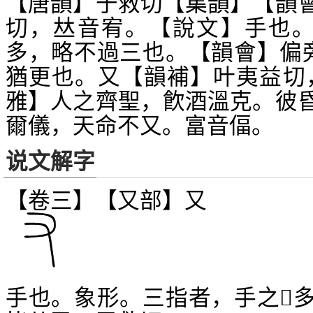
【唐韻】于救切【集韻】【韻
切，
音宥。【說文】手也
𠀤
多，略不過三也。【韻會】偏
猶更也。又【韻補】叶夷益切
雅】人之齊聖，飮酒溫克。彼
爾儀，天命不又。富音偪。
说文解字
【卷三】【又部】
又
手也。象形。三指者，手之
𠛱