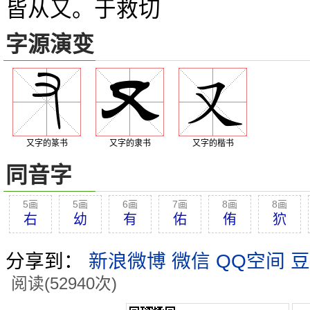
皆从又。于救切
字源演变
又字的篆书
又字的隶书
又字的楷书
同音字
5画
5画
6画
7画
8画
8画
右
幼
有
佑
侑
狖
分享到：
新浪微博
微信
QQ空间
豆
阅读(52940次)