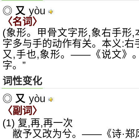
yòu
◎
又
〈名词〉
(象形。甲骨文字形,象右手形,
字多与手的动作有关。本义:右手
又,手也,象形。——《说文》
字。”
词性变化
yòu
◎
又
〈副词〉
(1) 复,再,再一次
敝予又改为兮。——《诗·郑