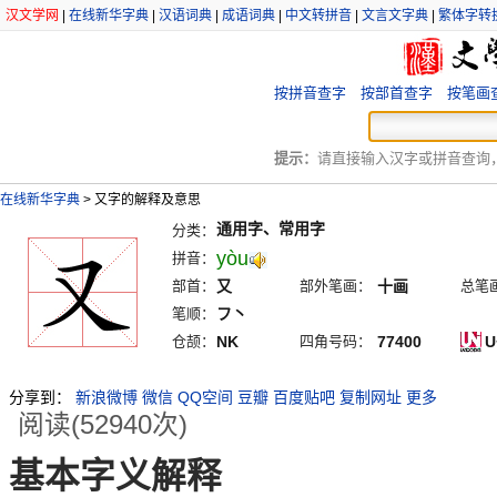
汉文学网
|
在线新华字典
|
汉语词典
|
成语词典
|
中文转拼音
|
文言文字典
|
繁体字转
按拼音查字
按部首查字
按笔画
提示：
请直接输入汉字或拼音查询，例
在线新华字典
>
又字的解释及意思
通用字、常用字
分类：
yòu
拼音：
部首：
又
部外笔画：
十画
总笔
笔顺：
フ丶
仓颉：
NK
四角号码：
77400
U
分享到：
新浪微博
微信
QQ空间
豆瓣
百度贴吧
复制网址
更多
阅读(52940次)
基本字义解释