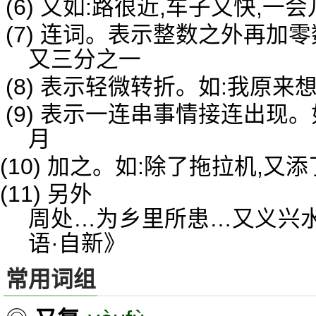
(6) 又如:路很近,车子又快,一
(7) 连词。表示整数之外再加
又三分之一
(8) 表示轻微转折。如:我原来
(9) 表示一连串事情接连出现
月
(10) 加之。如:除了拖拉机,又
(11) 另外
周处…为乡里所患…又义兴
语·自新》
常用词组