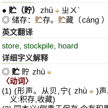
zhù
ㄓㄨˋ
●
贮
（貯）
cáng
◎ 储存：
贮
存。
贮
藏（
英文翻译
store, stockpile, hoard
详细字义解释
zhù
◎
贮
貯
〈动词〉
zhù
(1) (形声。从贝,宁(
)
义:积存,收藏)