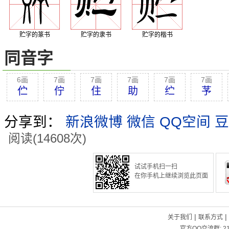
贮字的篆书
贮字的隶书
贮字的楷书
同音字
6画
7画
7画
7画
7画
7画
伫
佇
住
助
纻
芧
分享到：
新浪微博
微信
QQ空间
豆
阅读(14608次)
试试手机扫一扫
在你手机上继续浏览此页面
|
|
关于我们
联系方式
官方QQ交流群:
2