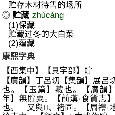
贮存木材待售的场所
zhùcáng
◎
贮藏
(1)保藏
贮藏过冬的大白菜
(2)蕴藏
康熙字典
【酉集中】【貝字部】貯
【廣韻】丁呂切【集韻】展呂
也。【玉篇】藏也。【廣韻】
年】無貯粟。【前漢·食貨志
也。 又與
、褚同。【周禮·
𡪄