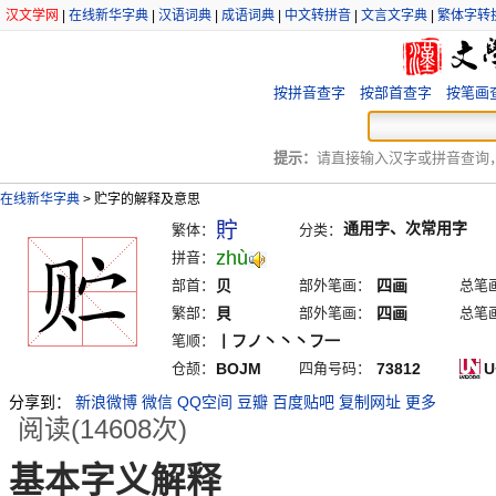
汉文学网
|
在线新华字典
|
汉语词典
|
成语词典
|
中文转拼音
|
文言文字典
|
繁体字转
按拼音查字
按部首查字
按笔画
提示：
请直接输入汉字或拼音查询，例
在线新华字典
>
贮字的解释及意思
貯
通用字、次常用字
繁体：
分类：
zhù
拼音：
部首：
贝
部外笔画：
四画
总笔
繁部：
貝
部外笔画：
四画
总笔
笔顺：
丨フノ丶丶丶フ一
仓颉：
BOJM
四角号码：
73812
U
分享到：
新浪微博
微信
QQ空间
豆瓣
百度贴吧
复制网址
更多
阅读(14608次)
基本字义解释