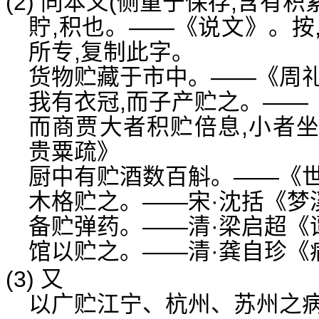
(2) 同本义(侧重于保存,含有
貯,积也。——《说文》。按
所专,复制此字。
货物贮藏于市中。——《周礼
我有衣冠,而子产贮之。——
而商贾大者积贮倍息,小者
贵粟疏》
厨中有贮酒数百斛。——《世
木格贮之。——宋·沈括《梦
备贮弹药。——清·梁启超《
馆以贮之。——清·龚自珍《
(3) 又
以广贮江宁、杭州、苏州之