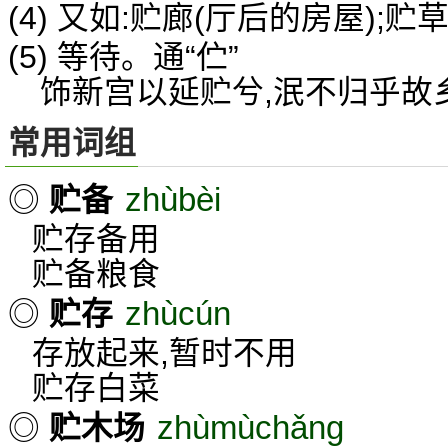
(4) 又如:贮廊(厅后的房屋);贮
(5) 等待。通“伫”
饰新宫以延贮兮,泯不归乎故
常用词组
zhùbèi
◎
贮备
贮存备用
贮备粮食
zhùcún
◎
贮存
存放起来,暂时不用
贮存白菜
zhùmùchǎng
◎
贮木场