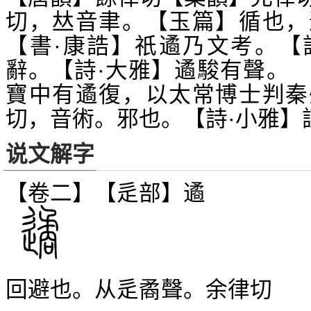
切，
音聿。【玉篇】循也，
𠀤
【書·康誥】祇遹乃文考。【
辭。【詩·大雅】遹駿有聲。
寶中有遹復，以太常博士判秦
切，音術。邪也。【詩·小雅】
说文解字
【卷二】【辵部】
遹
回避也。从辵矞聲。余律切