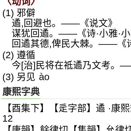
〈动词〉
(1) 邪僻
遹,回避也。——《说文》
谋犹回遹。——《诗·小雅·
回遹其德,俾民大棘。——《诗
(2) 遵循
今[治]民将在祗遹乃文考。—
ào
(3) 另见
康熙字典
【酉集下】【辵字部】遹 ·康熙
12
【唐韻】餘律切【集韻】允律