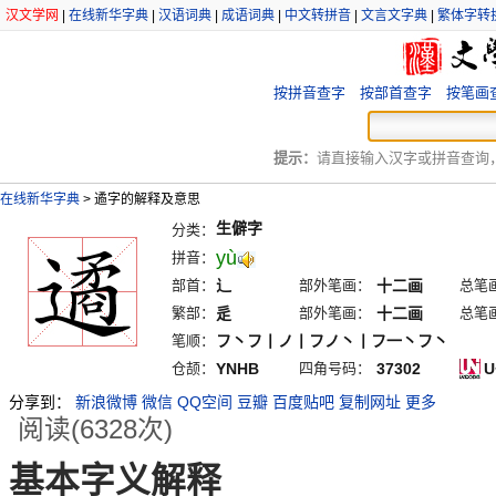
汉文学网
|
在线新华字典
|
汉语词典
|
成语词典
|
中文转拼音
|
文言文字典
|
繁体字转
按拼音查字
按部首查字
按笔画
提示：
请直接输入汉字或拼音查询，例
在线新华字典
>
遹字的解释及意思
生僻字
分类：
yù
拼音：
部首：
辶
部外笔画：
十二画
总笔
繁部：
辵
部外笔画：
十二画
总笔
笔顺：
フ丶フ丨ノ丨フノ丶丨フ一丶フ丶
仓颉：
YNHB
四角号码：
37302
U
分享到：
新浪微博
微信
QQ空间
豆瓣
百度贴吧
复制网址
更多
阅读(6328次)
基本字义解释