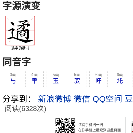
字源演变
遹字的楷书
同音字
3画
4画
5画
5画
6画
6画
与
肀
玉
驭
吁
圫
分享到：
新浪微博
微信
QQ空间
豆
阅读(6328次)
试试手机扫一扫
在你手机上继续浏览此页面