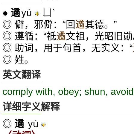
yù
ㄩˋ
●
遹
◎ 僻，邪僻：“回
遹
其德。”
◎ 遵循：“祗
遹
文祖，光昭旧勋
◎ 助词，用于句首，无实义：“
◎ 姓。
英文翻译
comply with, obey; shun, avoid
详细字义解释
yù
◎
遹