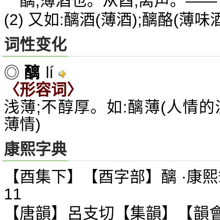
醨,薄酒也。从酉,离声。—
(2) 又如:醨酒(薄酒);醨酪(薄味
词性变化
lí
◎
醨
〈形容词〉
浅薄;不醇厚。如:醨薄(人情的
薄情)
康熙字典
【酉集下】【酉字部】醨 ·康熙
11
【唐韻】呂支切【集韻】【韻