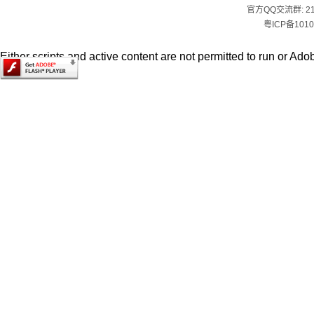
官方QQ交流群:
2
粤ICP备1010
Either scripts and active content are not permitted to run or Adob