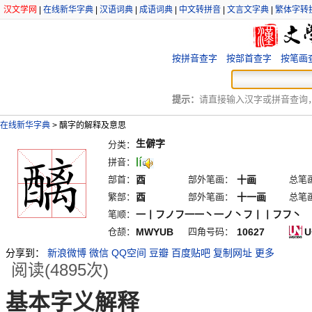
汉文学网
|
在线新华字典
|
汉语词典
|
成语词典
|
中文转拼音
|
文言文字典
|
繁体字转
按拼音查字
按部首查字
按笔画
提示：
请直接输入汉字或拼音查询，例
在线新华字典
>
醨字的解释及意思
生僻字
分类：
lí
拼音：
部首：
酉
部外笔画：
十画
总笔
繁部：
酉
部外笔画：
十一画
总笔
笔顺：
一丨フノフ一一丶一ノ丶フ丨丨フフ丶
仓颉：
MWYUB
四角号码：
10627
U
分享到：
新浪微博
微信
QQ空间
豆瓣
百度贴吧
复制网址
更多
阅读(4895次)
基本字义解释