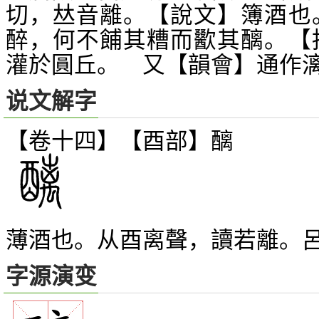
切，
音離。【說文】簿酒也
𠀤
醉，何不餔其糟而歠其醨。【
灌於圓丘。 又【韻會】通作
说文解字
【卷十四】【酉部】
醨
薄酒也。从酉离聲，讀若離。
字源演变