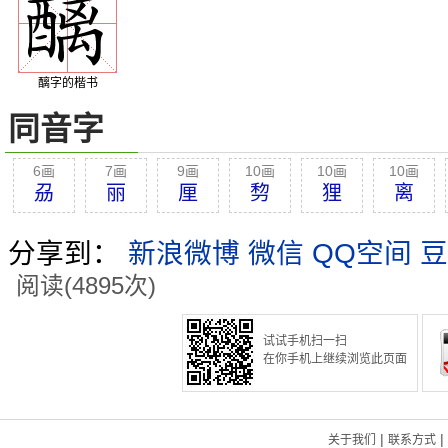
醨字的楷书
同音字
6画
7画
9画
10画
10画
10画
刕
丽
厘
剓
狸
离
分享到：
新浪微博
微信
QQ空间
豆
阅读(4895次)
试试手机扫一扫
在你手机上继续浏览此页面
|
|
关于我们
联系方式