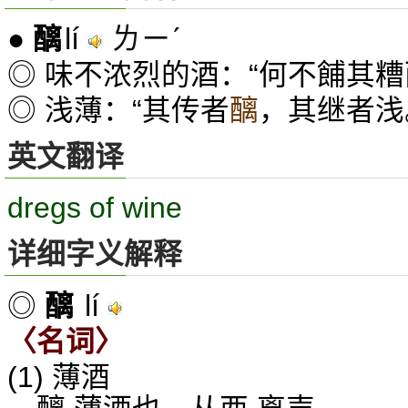
lí
ㄌㄧˊ
●
醨
◎ 味不浓烈的酒：“何不餔其
◎ 浅薄：“其传者
醨
，其继者浅
英文翻译
dregs of wine
详细字义解释
lí
◎
醨
〈名词〉
(1) 薄酒