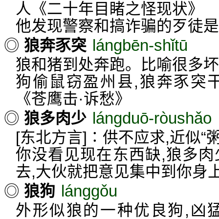
人《二十年目睹之怪现状》
他发现警察和搞诈骗的歹徒是
lángbēn-shǐtū
◎
狼奔豕突
狼和猪到处奔跑。比喻很多坏
狗偷鼠窃盈州县,狼奔豕突
《苍鹰击·诉愁》
lángduō-ròushǎo
◎
狼多肉少
[东北方言]∶供不应求,近似“
你没看见现在东西缺,狼多肉
去,大伙就把意见集中到你身
lánggǒu
◎
狼狗
外形似狼的一种优良狗,凶