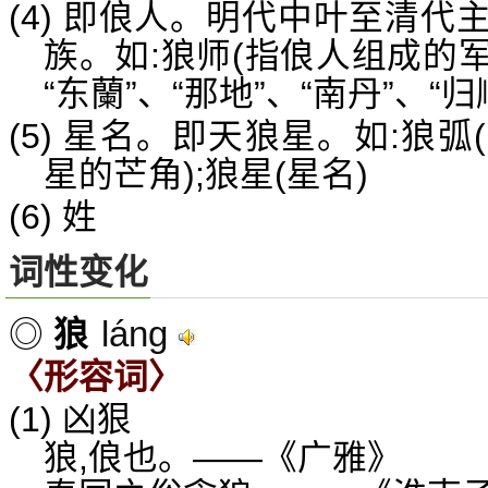
(4) 即俍人。明代中叶至清
族。如:狼师(指俍人组成的军
“东蘭”、“那地”、“南丹”、“
(5) 星名。即天狼星。如:狼弧
星的芒角);狼星(星名)
(6) 姓
词性变化
láng
◎
狼
〈形容词〉
(1) 凶狠
狼,俍也。——《广雅》