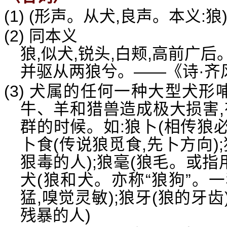
(1) (形声。从犬,良声。本义:狼
(2) 同本义
狼,似犬,锐头,白颊,高前广
并驱从两狼兮。——《诗·齐
(3) 犬属的任何一种大型犬形
牛、羊和猎兽造成极大损害,
群的时候。如:狼卜(相传狼必
卜食(传说狼觅食,先卜方向)
狠毒的人);狼毫(狼毛。或指
犬(狼和犬。亦称“狼狗”。
猛,嗅觉灵敏);狼牙(狼的牙齿
残暴的人)