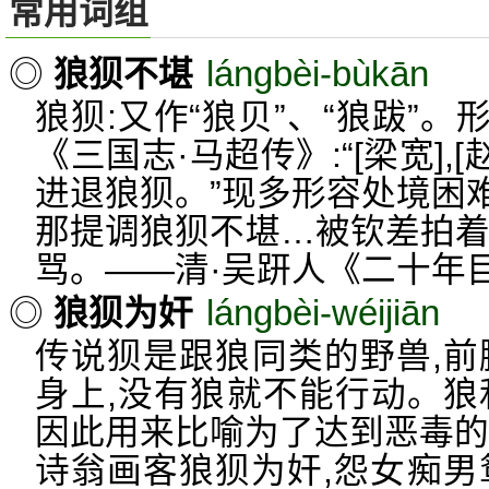
常用词组
lángbèi-bùkān
◎
狼狈不堪
狼狈:又作“狼贝”、“狼跋”
《三国志·马超传》:“[梁宽],
进退狼狈。”现多形容处境困
那提调狼狈不堪…被钦差拍着
骂。——清·吴趼人《二十年
lángbèi-wéijiān
◎
狼狈为奸
传说狈是跟狼同类的野兽,前
身上,没有狼就不能行动。狼
因此用来比喻为了达到恶毒的
诗翁画客狼狈为奸,怨女痴男