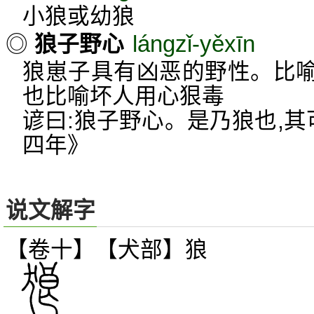
小狼或幼狼
lángzǐ-yěxīn
◎
狼子野心
狼崽子具有凶恶的野性。比
也比喻坏人用心狠毒
谚曰:狼子野心。是乃狼也,其
四年》
说文解字
【卷十】【犬部】
狼