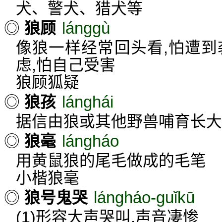
犬、警犬、猎犬等
lánggù
◎
狼顾
像狼一样经常回头看,怕遭到
虑,怕自己受害
狼顾狐疑
lánghái
◎
狼孩
据信由狼或其他野兽哺育长大
lángháo
◎
狼毫
用黄鼠狼的尾毛做成的毛笔
小楷狼毫
lángháo-guǐkū
◎
狼号鬼哭
(1)形容大声哭叫,声音凄惨