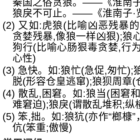
秦国之俗贪狼。——《淮南子
狼戾不可止。——《淮南子·
(2) 又如:虎狼(比喻凶恶残暴
贪婪残暴,像狼一样凶狠);狼
狗行(比喻心肠狠毒贪婪,行为
心性)
(3) 急快。如:狼忙(急促,匆忙)
脱(形容仓皇逃窜);狼狈周章(
(4) 散乱,困窘。如:狼当(困窘
难窘迫);狼戾(谓散乱堆积;纵
(5) 笨,拙。如:狼犺(亦作“榔
伉(笨重;傲慢)