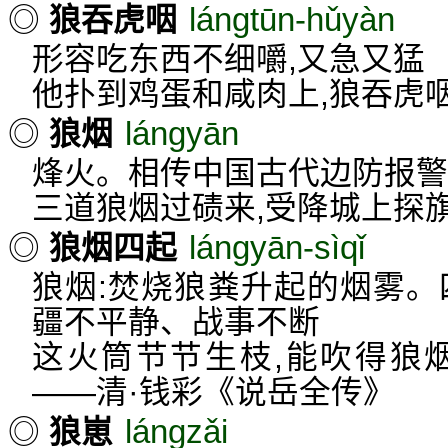
lángtūn-hǔyàn
◎
狼吞虎咽
形容吃东西不细嚼,又急又猛
他扑到鸡蛋和咸肉上,狼吞虎
lángyān
◎
狼烟
烽火。相传中国古代边防报警
三道狼烟过碛来,受降城上探
lángyān-sìqǐ
◎
狼烟四起
狼烟:焚烧狼粪升起的烟雾。
疆不平静、战事不断
这火筒节节生枝,能吹得狼
——清·钱彩《说岳全传》
lángzǎi
◎
狼崽