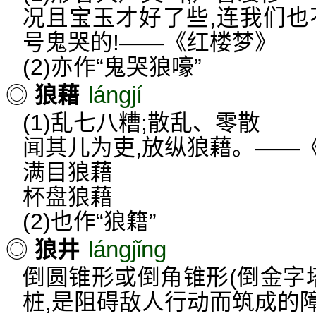
况且宝玉才好了些,连我们也
号鬼哭的!——《红楼梦》
(2)亦作“鬼哭狼嚎”
lángjí
◎
狼藉
(1)乱七八糟;散乱、零散
闻其儿为吏,放纵狼藉。——
满目狼藉
杯盘狼藉
(2)也作“狼籍”
lángjǐng
◎
狼井
倒圆锥形或倒角锥形(倒金字
桩,是阻碍敌人行动而筑成的