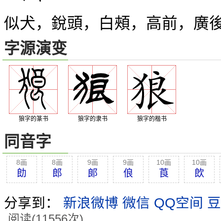
似犬，銳頭，白頰，高前，廣
字源演变
狼字的篆书
狼字的隶书
狼字的楷书
同音字
8画
8画
9画
9画
10画
10画
勆
郎
郞
俍
莨
欴
分享到：
新浪微博
微信
QQ空间
豆
阅读(11556次)