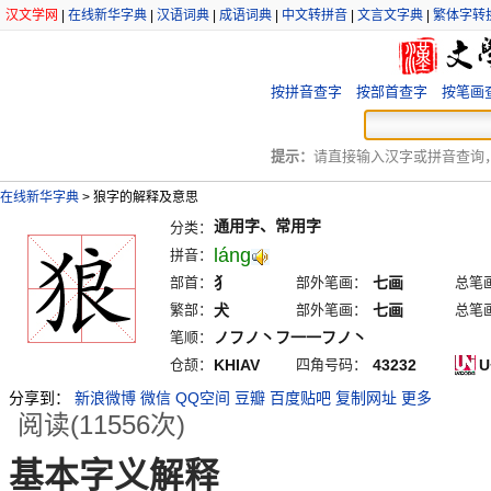
汉文学网
|
在线新华字典
|
汉语词典
|
成语词典
|
中文转拼音
|
文言文字典
|
繁体字转
按拼音查字
按部首查字
按笔画
提示：
请直接输入汉字或拼音查询，例
在线新华字典
>
狼字的解释及意思
通用字、常用字
分类：
láng
拼音：
部首：
犭
部外笔画：
七画
总笔
繁部：
犬
部外笔画：
七画
总笔
笔顺：
ノフノ丶フ一一フノ丶
仓颉：
KHIAV
四角号码：
43232
U
分享到：
新浪微博
微信
QQ空间
豆瓣
百度贴吧
复制网址
更多
阅读(11556次)
基本字义解释