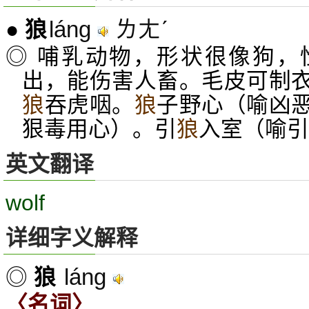
láng
ㄌㄤˊ
●
狼
◎ 哺乳动物，形状很像狗，
出，能伤害人畜。毛皮可制
狼
吞虎咽。
狼
子野心（喻凶
狠毒用心）。引
狼
入室（喻引
英文翻译
wolf
详细字义解释
láng
◎
狼
〈名词〉