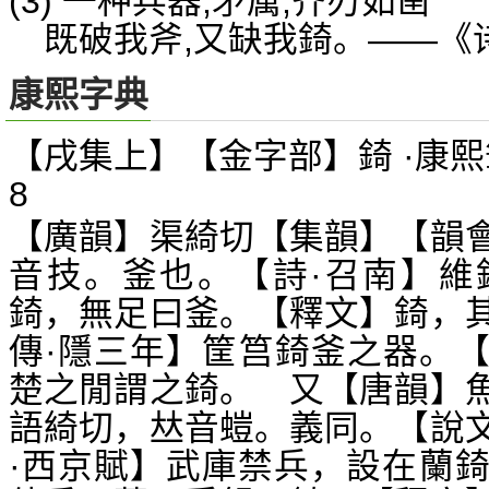
(3) 一种兵器,矛属,齐刃如凿
既破我斧,又缺我錡。——《诗
康熙字典
【戌集上】【金字部】錡 ·康熙
8
【廣韻】渠綺切【集韻】【韻
音技。釜也。【詩·召南】維
錡，無足曰釜。【釋文】錡，
傳·隱三年】筐筥錡釜之器。【
楚之閒謂之錡。 又【唐韻】
語綺切，
音螘。義同。【說
𠀤
·西京賦】武庫禁兵，設在蘭