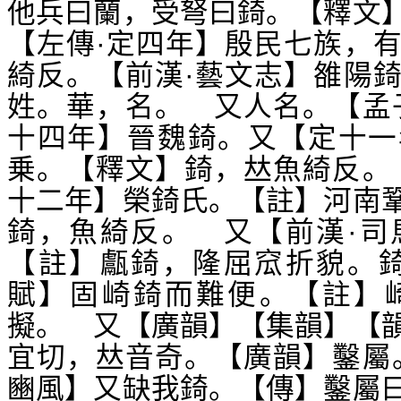
他兵曰蘭，受弩曰錡。【釋文
【左傳·定四年】殷民七族，
綺反。【前漢·藝文志】雒陽
姓。華，名。 又人名。【孟
十四年】晉魏錡。又【定十一
乗。【釋文】錡，
魚綺反。
𠀤
十二年】榮錡氏。【註】河南
錡，魚綺反。 又【前漢·司
【註】甗錡，隆屈窊折貌。錡
賦】固崎錡而難便。【註】
擬。 又【廣韻】【集韻】【
宜切，
音奇。【廣韻】鑿屬
𠀤
豳風】又缺我錡。【傳】鑿屬