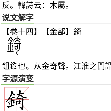
反。韓詩云：木屬。
说文解字
【卷十四】【金部】
錡
鉏
也。从金奇聲。江淮之閒
䥏
字源演变