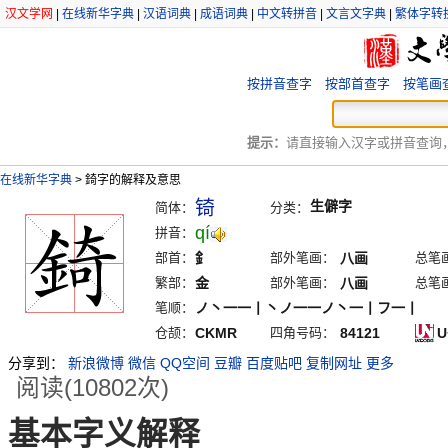
汉文学网
|
在线新华字典
|
汉语词典
|
成语词典
|
中文转拼音
|
文言文字典
|
繁体字转
按拼音查字
按部首查字
按笔画
提示：
请直接输入汉字或拼音查询，例
在线新华字典
>
錡字的解释及意思
锜
生僻字
简体：
分类：
qí
拼音：
部首：
釒
部外笔画：
八画
总笔
繁部：
金
部外笔画：
八画
总笔
笔顺：
ノ丶一一丨丶ノ一一ノ丶一丨フ一丨
仓颉：
CKMR
四角号码：
84121
U
分享到：
新浪微博
微信
QQ空间
豆瓣
百度贴吧
复制网址
更多
阅读(10802次)
基本字义解释