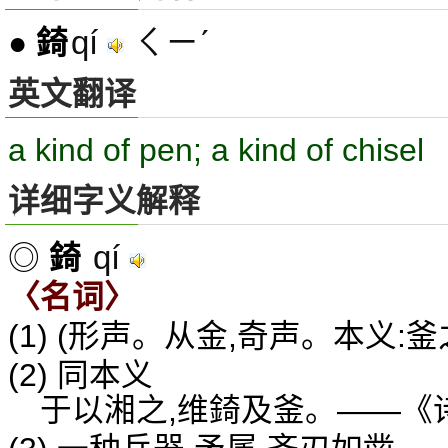
qí
ㄑㄧˊ
●
錡
英文翻译
a kind of pen; a kind of chisel
详细字义解释
qí
◎
錡
〈名词〉
(1) (形声。从金,奇声。本义:
(2) 同本义
于以湘之,维錡及釜。——《诗