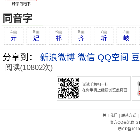
錡字的楷书
同音字
4画
6画
6画
6画
7画
7画
亓
迉
祁
齐
圻
岐
分享到：
新浪微博
微信
QQ空间
豆
阅读(10802次)
试试手机扫一扫
在你手机上继续浏览此页面
|
|
关于我们
联系方式
官方QQ交流群:
2
粤ICP备1010