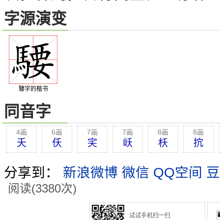
字源演变
騕字的楷书
同音字
4画
6画
7画
7画
8画
8画
夭
仸
宎
岆
枖
抭
分享到：
新浪微博
微信
QQ空间
豆
阅读(3380次)
试试手机扫一扫