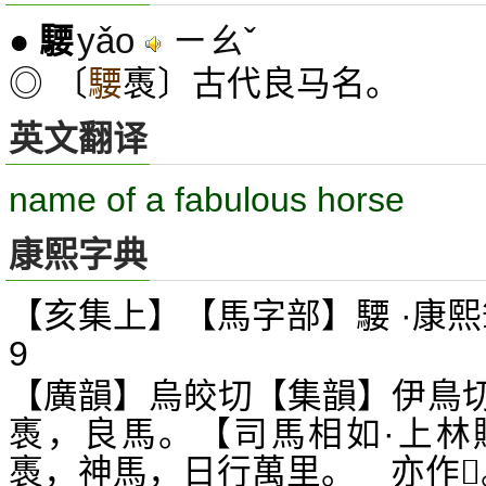
yǎo
ㄧㄠˇ
●
騕
◎ 〔
騕
褭〕古代良马名。
英文翻译
name of a fabulous horse
康熙字典
【亥集上】【馬字部】騕 ·康熙
9
【廣韻】烏皎切【集韻】伊鳥
褭，良馬。【司馬相如·上林
褭，神馬，日行萬里。 亦作
𩡻