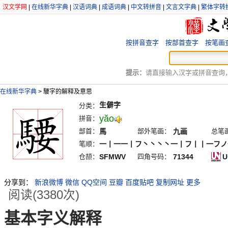
汉文学网
|
在线新华字典
|
汉语词典
|
成语词典
|
中文转拼音
|
文言文字典
|
繁体字转
按拼音查字
按部首查字
按笔画
提示：
请直接输入汉字或拼音查询，例
在线新华字典
>
騕字的解释及意思
生僻字
分类：
yăo
拼音：
部首：
馬
部外笔画：
九画
总笔
笔顺：
一丨一一丨フ丶丶丶丶一丨フ丨丨一フノ
仓颉：
SFMWV
四角号码：
71344
U
分享到：
新浪微博
微信
QQ空间
豆瓣
百度贴吧
复制网址
更多
阅读(3380次)
基本字义解释