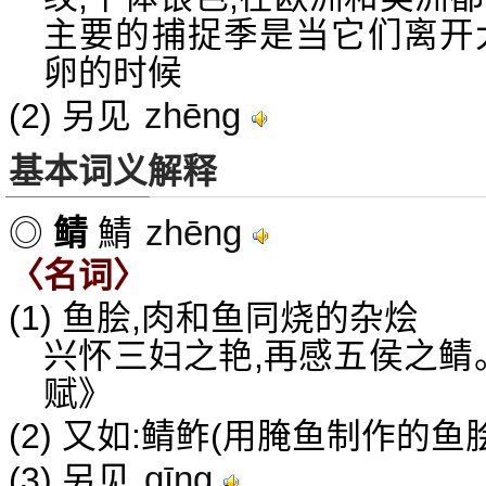
主要的捕捉季是当它们离开
卵的时候
zhēng
(2) 另见
基本词义解释
zhēng
◎
鲭
鯖
〈名词〉
(1) 鱼脍,肉和鱼同烧的杂烩
兴怀三妇之艳,再感五侯之鲭
赋》
(2) 又如:鲭鲊(用腌鱼制作的鱼脍
qīng
(3) 另见