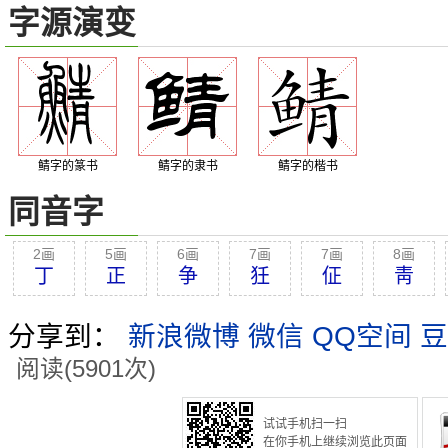
字源演变
鲭字的篆书
鲭字的隶书
鲭字的楷书
同音字
2画
5画
6画
7画
7画
8画
丁
正
争
狅
佂
靑
分享到：
新浪微博
微信
QQ空间
豆
阅读(5901次)
试试手机扫一扫
在你手机上继续浏览此页面