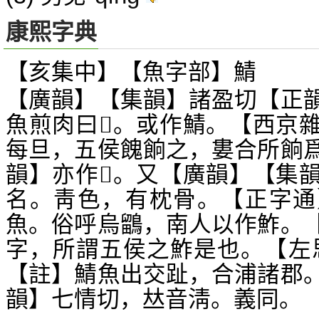
康熙字典
【亥集中】【魚字部】鯖
【廣韻】【集韻】諸盈切【正
魚煎肉曰
。或作鯖。【西京
𦙫
每旦，五侯餽餉之，婁合所餉
韻】亦作
。又【廣韻】【集
𨢹
名。靑色，有枕骨。【正字通
魚。俗呼烏鶹，南人以作鮓。
字，所謂五侯之鮓是也。【左
【註】鯖魚出交趾，合浦諸郡
韻】七情切，
音淸。義同。
𠀤