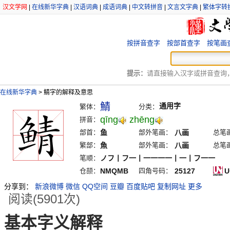
汉文学网
|
在线新华字典
|
汉语词典
|
成语词典
|
中文转拼音
|
文言文字典
|
繁体字转
按拼音查字
按部首查字
按笔画
提示：
请直接输入汉字或拼音查询，例
在线新华字典
>
鲭字的解释及意思
鯖
通用字
繁体：
分类：
qīng
zhēng
拼音：
部首：
鱼
部外笔画：
八画
总笔
繁部：
魚
部外笔画：
八画
总笔
笔顺：
ノフ丨フ一丨一一一一丨一丨フ一一
仓颉：
NMQMB
四角号码：
25127
U
分享到：
新浪微博
微信
QQ空间
豆瓣
百度贴吧
复制网址
更多
阅读(5901次)
基本字义解释