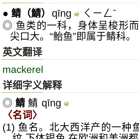
qīng
ㄑㄧㄥˉ
●
鲭
（鯖）
◎ 鱼类的一科，身体呈梭形
尖口大。“鲐鱼”即属于鲭科。
英文翻译
mackerel
详细字义解释
qīng
◎
鲭
鯖
〈名词〉
(1) 鱼名。北大西洋产的一种
纹,下体银色,在欧洲和美洲