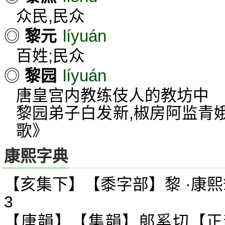
众民,民众
líyuán
◎
黎元
百姓;民众
líyuán
◎
黎园
唐皇宫内教练伎人的教坊中
黎园弟子白发新,椒房阿监青
歌》
康熙字典
【亥集下】【黍字部】黎 ·康熙
3
【唐韻】【集韻】郞奚切【正