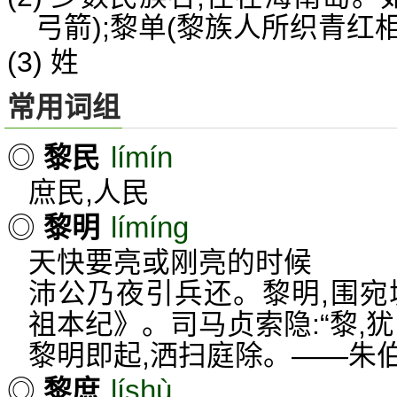
弓箭);黎单(黎族人所织青红
(3) 姓
常用词组
límín
◎
黎民
庶民,人民
límíng
◎
黎明
天快要亮或刚亮的时候
沛公乃夜引兵还。黎明,围宛
祖本纪》。司马贞索隐:“黎,犹
黎明即起,洒扫庭除。——朱
líshù
◎
黎庶