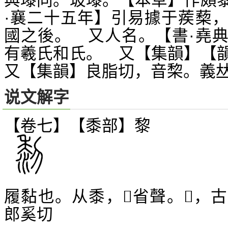
與瓈同。玻瓈。【本草】作頗
·襄二十五年】引易據于蒺蔾
國之後。 又人名。【書·堯
有羲氏和氏。 又【集韻】【
又【集韻】良脂切，音棃。義

说文解字
【卷七】【黍部】
黎
履黏也。从黍，
省聲。
，古
𥝢
𥝢
郎奚切