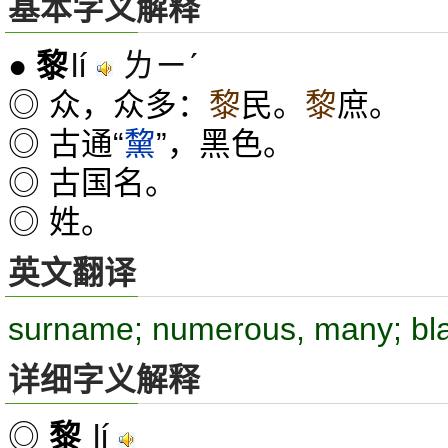
基本字义解释
lí
ㄌㄧˊ
●
黎
◎ 众，众多：
黎
民。
黎
庶。
◎ 古通“
黧
”，黑色。
◎ 古国名。
◎ 姓。
英文翻译
surname; numerous, many; bl
详细字义解释
lí
◎
黎