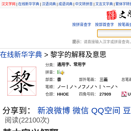
汉文学网
|
在线新华字典
|
汉语词典
|
成语词典
|
中文转拼音
|
文言文字典
|
繁体字转
按拼音查字
按部首查字
按笔画
提示：
请直接输入汉字或拼音查询，例
在线新华字典
>
黎字的解释及意思
通用字、常用字
分类：
lí
拼音：
部首：
黍
部外笔画：
三画
总笔
笔顺：
ノ一丨ノ丶ノフノノ丶丨丶一ノ丶
仓颉：
HHOE
四角号码：
27909
U
分享到：
新浪微博
微信
QQ空间
豆
阅读(22100次)