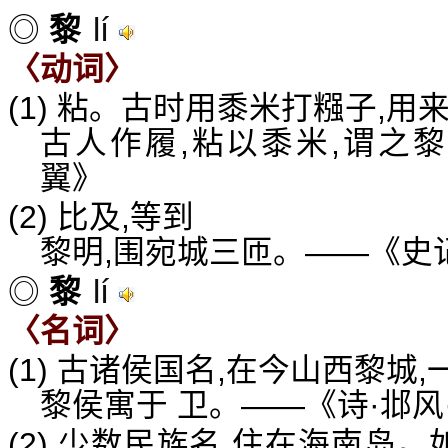
lí
◎
黎
〈动词〉
(1) 粘。古时用黍米打糨子,用
古人作履,粘以黍米,谓之黎
翼》
(2) 比及,等到
黎明,围宛城三匝。——《史
lí
◎
黎
〈名词〉
(1) 古诸侯国名,在今山西黎城
黎侯寓于 卫。——《诗·邶风
(2) 少数民族名,住在海南岛