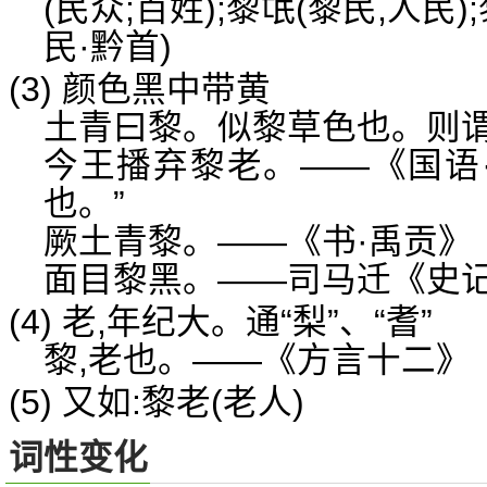
(民众;百姓);黎氓(黎民,人民)
民·黔首)
(3) 颜色黑中带黄
土青曰黎。似黎草色也。则
今王播弃黎老。——《国语·
也。”
厥土青黎。——《书·禹贡》
面目黎黑。——司马迁《史
(4) 老,年纪大。通“梨”、“耆”
黎,老也。——《方言十二》
(5) 又如:黎老(老人)
词性变化