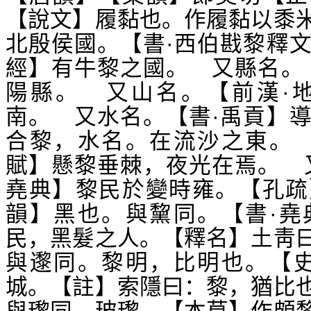
【說文】履黏也。作履黏以黍
北殷侯國。【書·西伯戡黎釋
經】有牛黎之國。 又縣名。
陽縣。 又山名。【前漢·
南。 又水名。【書·禹貢】
合黎，水名。在流沙之東。 
賦】懸黎垂棘，夜光在焉。 
堯典】黎民於變時雍。【孔疏
韻】黑也。與黧同。【書·堯
民，黑髮之人。【釋名】土靑
與邌同。黎明，比明也。【史
城。【註】索隱曰：黎，猶比