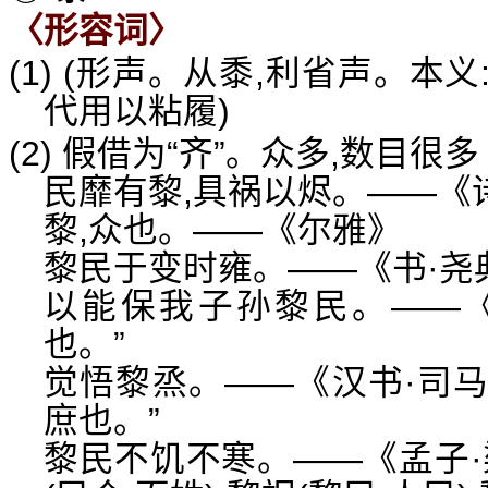
〈形容词〉
(1) (形声。从黍,利省声。
代用以粘履)
(2) 假借为“齐”。众多,数目很多
民靡有黎,具祸以烬。——《诗
黎,众也。——《尔雅》
黎民于变时雍。——《书·尧典
以能保我子孙黎民。——《
也。”
觉悟黎烝。——《汉书·司马
庶也。”
黎民不饥不寒。——《孟子·