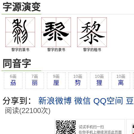
字源演变
黎字的篆书
黎字的隶书
黎字的楷书
同音字
6画
7画
9画
10画
10画
10画
刕
丽
厘
剓
狸
离
分享到：
新浪微博
微信
QQ空间
豆
阅读(22100次)
试试手机扫一扫
在你手机上继续浏览此页面