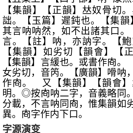
【集韻】【正韻】
奴骨切。
𠀤
詘。【玉篇】遲鈍也。【集韻
其言呐呐然，如不出諸其口。
言。【註】呐，亦訥字。【鮑
【集韻】如劣切【韻會】【
【集韻】言緩也。或書作
。
㕯
女劣切，音笍。【廣韻】嗗呐
作
。 又【集韻】【韻會】
㕯
明。◎按
呐二字，音義略同
㕯
分載，不言呐同
，惟集韻如
㕯
異。
字作内下口。
㕯
字源演变