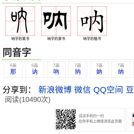
呐字的篆书
呐字的隶书
呐字的楷书
同音字
6画
6画
7画
7画
7画
7画
那
讷
吶
抐
妠
纳
分享到：
新浪微博
微信
QQ空间
豆
阅读(10490次)
试试手机扫一扫
在你手机上继续浏览此页面