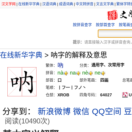
汉文学网
|
在线新华字典
|
汉语词典
|
成语词典
|
中文转拼音
|
文言文字典
|
繁体字转
按拼音查字
按部首查字
按笔画
提示：
请直接输入汉字或拼音查询，例
在线新华字典
>
呐字的解释及意思
吶
通用字、次常用字
繁体：
分类：
nà
na
nè
ne
拼音：
部首：
口
部外笔画：
四画
总笔
笔顺：
丨フ一丨フノ丶
仓颉：
XROB
四角号码：
64027
U
分享到：
新浪微博
微信
QQ空间
豆
阅读(10490次)