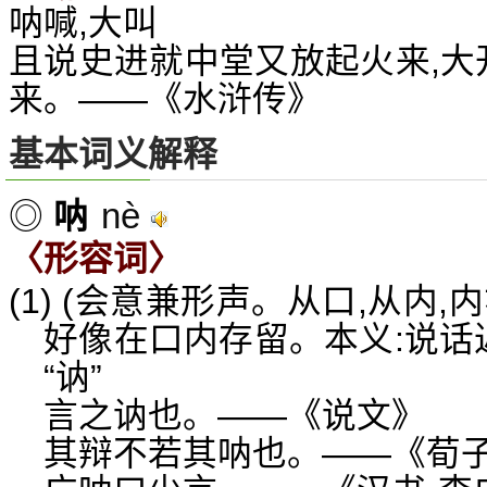
呐喊,大叫
且说史进就中堂又放起火来,大
来。——《水浒传》
基本词义解释
nè
◎
呐
〈形容词〉
(1) (会意兼形声。从口,从内
好像在口内存留。本义:说话
“讷”
言之讷也。——《说文》
其辩不若其呐也。——《荀子