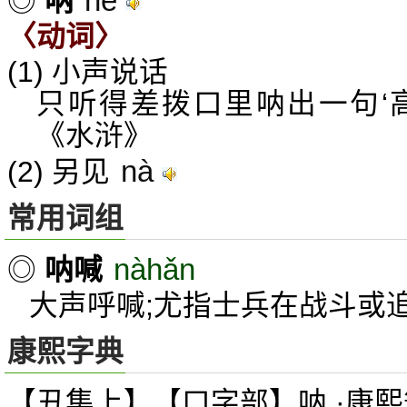
nè
◎
呐
〈动词〉
(1) 小声说话
只听得差拨口里呐出一句‘
《水浒》
nà
(2) 另见
常用词组
nàhǎn
◎
呐喊
大声呼喊;尤指士兵在战斗或
康熙字典
【丑集上】【口字部】呐 ·康熙