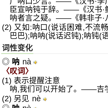
广呐口少言。——《汉书·李
臣宣呐钝于辞。——《汉书·
呐者言之疑。——《韩非子·
(2) 又如:呐口(说话困难,不流
巴巴);呐呐(说话迟钝);呐钝(
词性变化
nà
◎
呐
〈叹词〉
(1) 表示提醒注意
呐,我们可以开始了。——吉
nè
(2) 另见