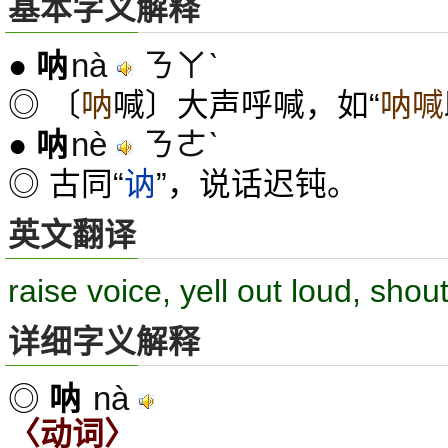
基本字义解释
nà
ㄋㄚˋ
●
呐
◎ 〔
呐
喊〕大声呼喊，如“
呐喊
nè
ㄋㄜˋ
●
呐
◎ 古同“
讷
”，说话迟钝。
英文翻译
raise voice, yell out loud, sho
详细字义解释
nà
◎
呐
〈动词〉