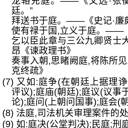
龙辂充庭。——《文选·张衡
廷。”
拜送书于庭。——《史记·廉
使有禄于国,立义于庭。——
乞以臣此章与三公九卿贤士
昂《谏政理书》
奏事入朝,思睹阙庭,将陈所
克终疏》
(7) 又如:庭争(在朝廷上据理
评议);庭庙(朝廷);庭议(议事
论);庭问(上朝问国事);庭会(
(8) 法庭,司法机关审理案件的
(9) 如:庭决(公堂判决);民庭;刑