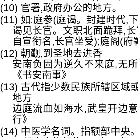
(10) 官署,政府办公的地方。
(11) 如:庭参(庭谒。封建时代
谒见长官。文职北面跪拜,长
自宣衔名,长官坐受);庭阁(府署
(12) 朝觐,到圣地去进香
安南负固为逆久不来庭,无
《书安南事》
(13) 古代指少数民族所辖区
地方
边庭流血如海水,武皇开边
行》
(14) 中医学名词。指额部中