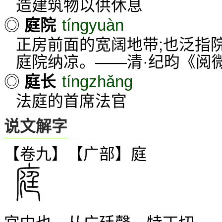
造建筑物以供休息
tíngyuàn
◎
庭院
正房前面的宽阔地带;也泛指
庭院纳凉。——清·纪昀《阅
tíngzhǎng
◎
庭长
法庭的首席法官
说文解字
【卷九】【广部】
庭