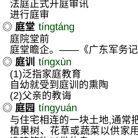
法庭正式开庭审讯
进行庭审
tíngtáng
◎
庭堂
庭院堂前
庭堂瞻企。——《广东军务记
tíngxùn
◎
庭训
(1)泛指家庭教育
自幼就受到庭训的熏陶
(2)父亲的教诲
tíngyuán
◎
庭园
与住宅相连的一块土地,通常
植果树、花草或蔬菜以供家