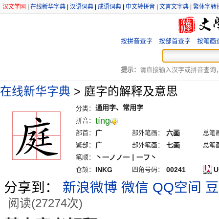
汉文学网
|
在线新华字典
|
汉语词典
|
成语词典
|
中文转拼音
|
文言文字典
|
繁体字转
按拼音查字
按部首查字
按笔画
提示：
请直接输入汉字或拼音查询，例
在线新华字典
>
庭字的解释及意思
通用字、常用字
分类：
tíng
拼音：
部首：
广
部外笔画：
六画
总笔
繁部：
广
部外笔画：
七画
总笔
笔顺：
丶一ノノ一丨一フ丶
仓颉：
INKG
四角号码：
00241
U
分享到：
新浪微博
微信
QQ空间
豆
阅读(27274次)