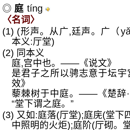
tíng
◎
庭
〈名词〉
y
(1) (形声。从广,廷声。广（
本义:厅堂)
(2) 同本义
庭,宫中也。——《说文》
是君子之所以骋志意于坛宇
效》
藜棘树于中庭。——《楚辞·
“堂下谓之庭。”
(3) 又如:庭落(厅堂);庭庑(堂
中照明的火炬);庭阶(厅砌。