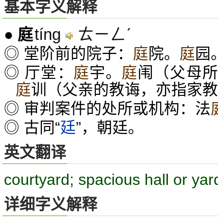
基本字义解释
tíng
ㄊㄧㄥˊ
●
庭
◎ 堂阶前的院子：
庭
院。
庭
园
◎ 厅堂：
庭
宇。
庭
闱（父母
庭
训（父亲的教诲，亦指家教
◎ 审判案件的处所或机构：法
◎ 古同“
廷
”，朝廷。
英文翻译
courtyard; spacious hall or yar
详细字义解释