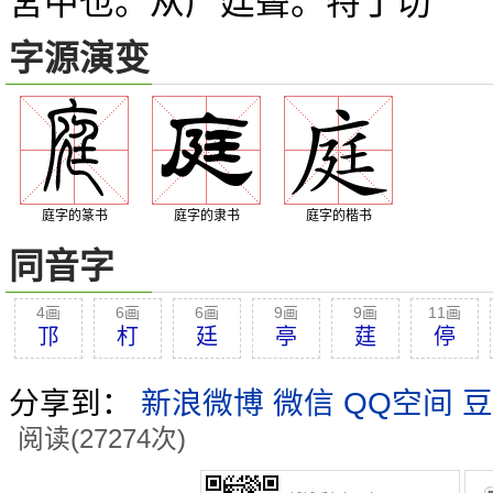
宮中也。从广廷聲。特丁切
字源演变
庭字的篆书
庭字的隶书
庭字的楷书
同音字
4画
6画
6画
9画
9画
11画
邒
朾
廷
亭
莛
停
分享到：
新浪微博
微信
QQ空间
豆
阅读(27274次)