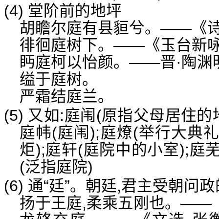
(4) 堂阶前的地坪
胡瞻尔庭有县貆兮。——《诗
徘徊庭树下。——《玉台新咏
眄庭柯以怡颜。——晋·陶渊
缢于庭树。
严霜结庭兰。
(5) 又如:庭闱(原指父母居住
庭帏(庭闱);庭燎(举行大
炬);庭轩(庭院中的小室);庭
(泛指庭院)
(6) 通“廷”。朝廷,君主受朝问
扬于王庭,柔乘五刚也。——