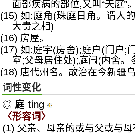
面部疾病的部位,又叫“天庭”
(15) 如:庭角(珠庭日角。谓
大贵之相)
(16) 房屋。
(17) 如:庭宇(房舍);庭户(门
室;父母居住处);庭闱(内舍
(18) 唐代州名。故治在今新疆
词性变化
tíng
◎
庭
〈形容词〉
(1) 父亲、母亲的或与父或与