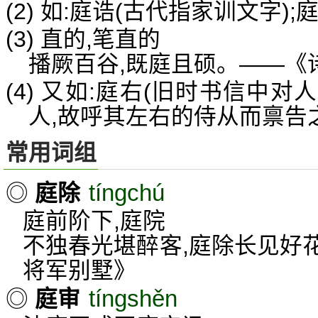
(2) 如:庭诰(古代指家训文字);
(3) 直的,笔直的
播厥百谷,既庭且硕。——《诗
(4) 又如:庭右(旧时书信中
人,故呼其左右的侍从而禀告之
常用词组
tíngchú
◎
庭除
庭前阶下,庭院
不独春光堪醉客,庭除长见好
将军别墅》
tíngshěn
◎
庭审