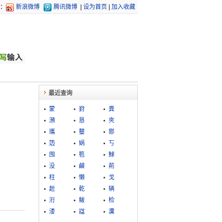
：
新浪微博
腾讯微博
|
设为首页
|
加入收藏
最近查询
蒙
崶
粪
澦
恳
夾
瓗
鼞
郻
笾
娲
丂
囤
笣
鯄
没
鹸
荊
柱
懒
戈
赾
乾
辆
洐
鲅
检
溇
諡
瀵