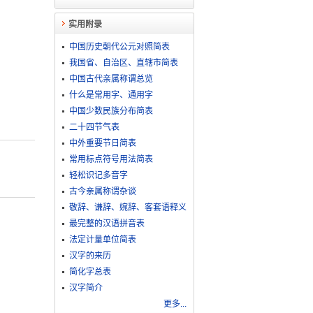
实用附录
中国历史朝代公元对照简表
我国省、自治区、直辖市简表
中国古代亲属称谓总览
什么是常用字、通用字
中国少数民族分布简表
二十四节气表
中外重要节日简表
常用标点符号用法简表
轻松识记多音字
古今亲属称谓杂谈
敬​辞​、​谦​辞​、​婉​辞​、​客​套​语​释​义
最完整的汉语拼音表
法定计量单位简表
汉字的来历
简化字总表
汉字简介
更多...