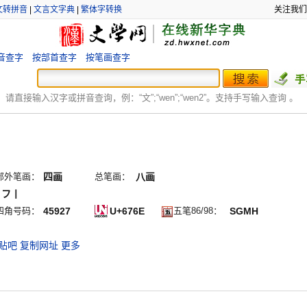
文转拼音
|
文言文字典
|
繁体字转换
关注我们
音查字
按部首查字
按笔画查字
：
请直接输入汉字或拼音查询，例：“文”;“
wen
”;“
wen2
”。支持手写输入查询 。
部外笔画：
四画
总笔画：
八画
丨フ丨
四角号码：
45927
U+676E
五笔86/98：
SGMH
贴吧
复制网址
更多