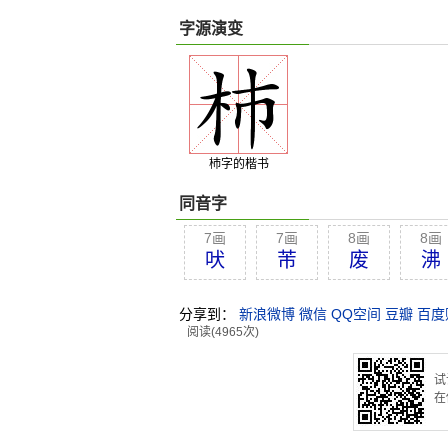
字源演变
杮字的楷书
同音字
7画
7画
8画
8画
吠
芾
废
沸
分享到：
新浪微博
微信
QQ空间
豆瓣
百度
阅读(4965次)
试
在