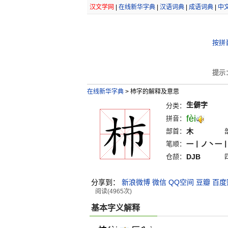
汉文学网
|
在线新华字典
|
汉语词典
|
成语词典
|
中
按拼
提示
在线新华字典
>
杮字的解释及意思
生僻字
分类：
fèi
拼音：
部首：
木
笔顺：
一丨ノ丶一
仓颉：
DJB
分享到：
新浪微博
微信
QQ空间
豆瓣
百度
阅读(4965次)
基本字义解释