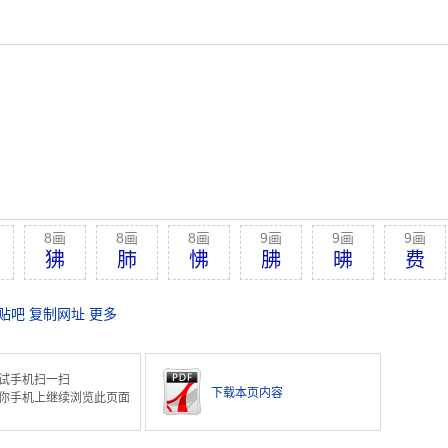
8画
8画
8画
9画
9画
9画
狒
肺
怫
胇
昲
费
贴吧
复制网址
更多
试手机扫一扫
下载本页内容
你手机上继续浏览此页面