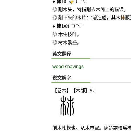
fèi
ㄈㄟˋ
●
杮
◎ 削木头，特指削去木简上的错误。
◎ 削下来的木片：“濬造船，其木
杮
蔽
bèi ㄅㄟˋ
●
杮
◎ 木生枝叶。
◎ 树木繁盛。
英文翻译
wood shavings
说文解字
【卷六】【木部】
杮
削木札樸也。从木巿聲。陳楚謂櫝爲