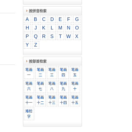
按拼音检索
A
B
C
D
E
F
G
H
J
K
L
M
N
O
P
Q
R
S
T
W
X
Y
Z
按部首检索
笔画
笔画
笔画
笔画
笔画
一
二
三
四
五
笔画
笔画
笔画
笔画
笔画
六
七
八
九
十
笔画
笔画
笔画
笔画
笔画
十一
十二
十三
十四
十五
难检
字