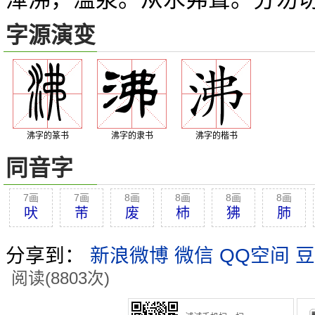
字源演变
沸字的篆书
沸字的隶书
沸字的楷书
同音字
7画
7画
8画
8画
8画
8画
吠
芾
废
杮
狒
肺
分享到：
新浪微博
微信
QQ空间
豆
阅读(8803次)