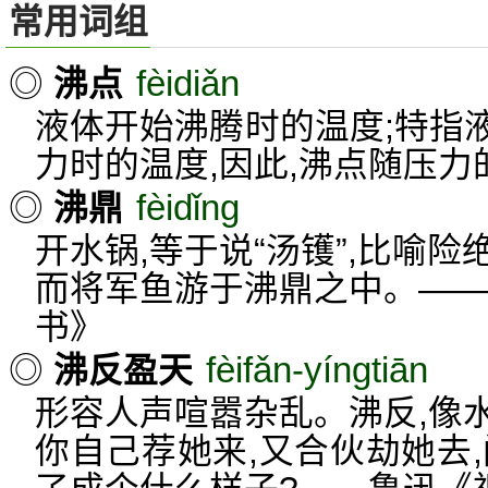
常用词组
fèidiǎn
◎
沸点
液体开始沸腾时的温度;特指
力时的温度,因此,沸点随压力
fèidǐng
◎
沸鼎
开水锅,等于说“汤镬”,比喻险
而将军鱼游于沸鼎之中。——
书》
fèifǎn-yíngtiān
◎
沸反盈天
形容人声喧嚣杂乱。沸反,像
你自己荐她来,又合伙劫她去