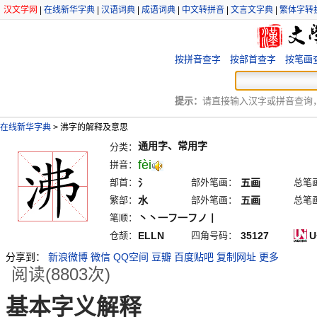
汉文学网
|
在线新华字典
|
汉语词典
|
成语词典
|
中文转拼音
|
文言文字典
|
繁体字转
按拼音查字
按部首查字
按笔画
提示：
请直接输入汉字或拼音查询，例
在线新华字典
>
沸字的解释及意思
通用字、常用字
分类：
fèi
拼音：
部首：
氵
部外笔画：
五画
总笔
繁部：
水
部外笔画：
五画
总笔
笔顺：
丶丶一フ一フノ丨
仓颉：
ELLN
四角号码：
35127
U
分享到：
新浪微博
微信
QQ空间
豆瓣
百度贴吧
复制网址
更多
阅读(8803次)
基本字义解释