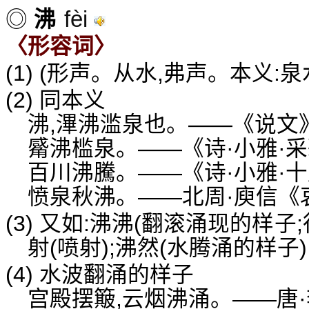
fèi
◎
沸
〈形容词〉
(1) (形声。从水,弗声。本义:
(2) 同本义
沸,滭沸滥泉也。——《说文
觱沸槛泉。——《诗·小雅·
百川沸騰。——《诗·小雅·
愤泉秋沸。——北周·庾信《
(3) 又如:沸沸(翻滚涌现的样子
射(喷射);沸然(水腾涌的样子)
(4) 水波翻涌的样子
宫殿摆簸,云烟沸涌。——唐