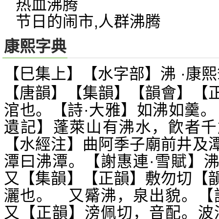
热血沸腾
节日的闹市,人群沸腾
康熙字典
【巳集上】【水字部】沸 ·康熙
【唐韻】【集韻】【韻會】【
涫也。【詩·大雅】如沸如羹。
遺記】蓬萊山有沸水，飮者千
【水經注】曲阿季子廟前井及
潭曰沸潭。【謝惠連·雪賦】
又【集韻】【正韻】敷勿切【
灑也。 又觱沸，泉出貌。【
又【正韻】滂佩切，音配。波