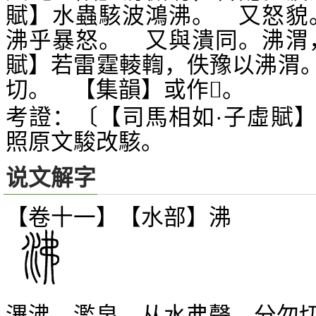
賦】水蟲駭波鴻沸。 又怒貌
沸乎暴怒。 又與潰同。沸渭
賦】若雷霆輘輷，佚豫以沸渭
切。 【集韻】或作
。
𩰾
考證：〔【司馬相如·子虛賦
照原文駿改駭。
说文解字
【卷十一】【水部】
沸
滭沸，濫泉。从水弗聲。分勿