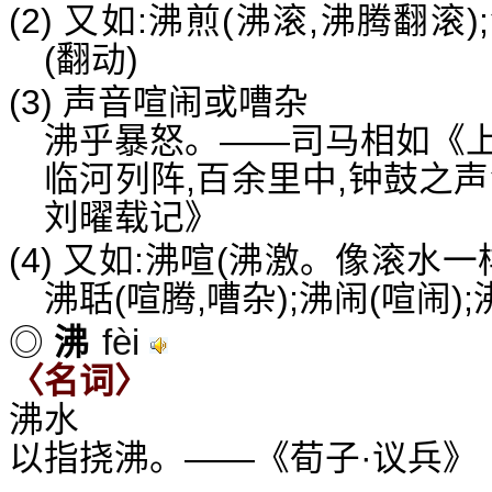
(2) 又如:沸煎(沸滚,沸腾翻滚
(翻动)
(3) 声音喧闹或嘈杂
沸乎暴怒。——司马相如《
临河列阵,百余里中,钟鼓之
刘曜载记》
(4) 又如:沸喧(沸激。像滚水一
沸聒(喧腾,嘈杂);沸闹(喧闹)
fèi
◎
沸
〈名词〉
沸水
以指挠沸。——《荀子·议兵》