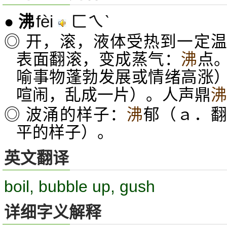
fèi
ㄈㄟˋ
●
沸
◎ 开，滚，液体受热到一定
表面翻滚，变成蒸气：
沸
点
喻事物蓬勃发展或情绪高涨
喧闹，乱成一片）。人声鼎
沸
◎ 波涌的样子：
沸
郁（ａ．
平的样子）。
英文翻译
boil, bubble up, gush
详细字义解释