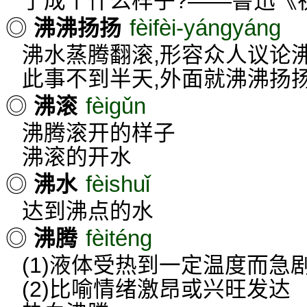
了成个什么样子?——鲁迅《
fèifèi-yángyáng
◎
沸沸扬扬
沸水蒸腾翻滚,形容众人议论
此事不到半天,外面就沸沸扬
fèigǔn
◎
沸滚
沸腾滚开的样子
沸滚的开水
fèishuǐ
◎
沸水
达到沸点的水
fèiténg
◎
沸腾
(1)液体受热到一定温度而急
(2)比喻情绪激昂或兴旺发达