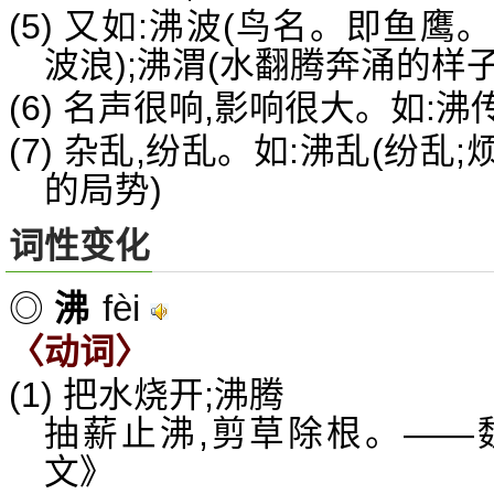
(5) 又如:沸波(鸟名。即鱼
波浪);沸渭(水翻腾奔涌的样子
(6) 名声很响,影响很大。如:沸
(7) 杂乱,纷乱。如:沸乱(纷乱
的局势)
词性变化
fèi
◎
沸
〈动词〉
(1) 把水烧开;沸腾
抽薪止沸,剪草除根。——
文》