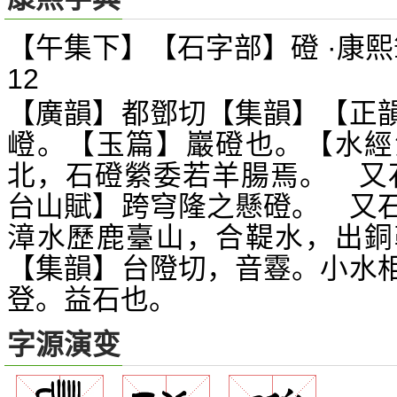
【午集下】【石字部】磴 ·康熙
12
【廣韻】都鄧切【集韻】【正
嶝。【玉篇】巖磴也。【水經
北，石磴縈委若羊腸焉。 又
台山賦】跨穹隆之懸磴。 又
漳水歷鹿臺山，合鞮水，出銅
【集韻】台隥切，音霯。小水
登。益石也。
字源演变