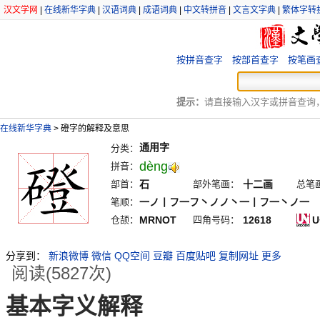
汉文学网
|
在线新华字典
|
汉语词典
|
成语词典
|
中文转拼音
|
文言文字典
|
繁体字转
按拼音查字
按部首查字
按笔画
提示：
请直接输入汉字或拼音查询，例
在线新华字典
>
磴字的解释及意思
通用字
分类：
dèng
拼音：
部首：
石
部外笔画：
十二画
总笔
笔顺：
一ノ丨フ一フ丶ノノ丶一丨フ一丶ノ一
仓颉：
MRNOT
四角号码：
12618
U
分享到：
新浪微博
微信
QQ空间
豆瓣
百度贴吧
复制网址
更多
阅读(5827次)
基本字义解释