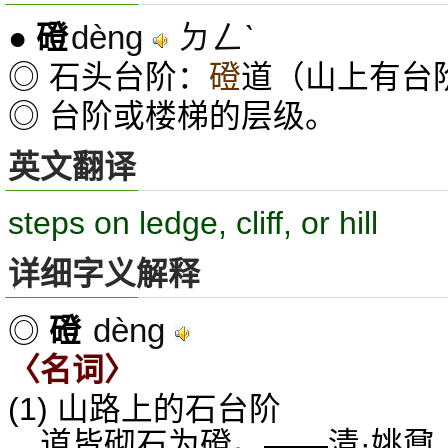
dèng
ㄉㄥˋ
●
磴
◎ 石头台阶：
磴
道（山上有台
◎ 台阶或楼梯的层级。
英文翻译
steps on ledge, cliff, or hill
详细字义解释
dèng
◎
磴
〈名词〉
(1) 山路上的石台阶
道皆砌石为磴。——清·姚鼐