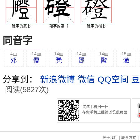
磴字的篆书
磴字的隶书
磴字的楷书
同音字
4画
14画
14画
14画
14画
15画
邓
僜
凳
鄧
隥
澂
分享到：
新浪微博
微信
QQ空间
豆
阅读(5827次)
试试手机扫一扫
在你手机上继续浏览此页面
|
|
关于我们
联系方式