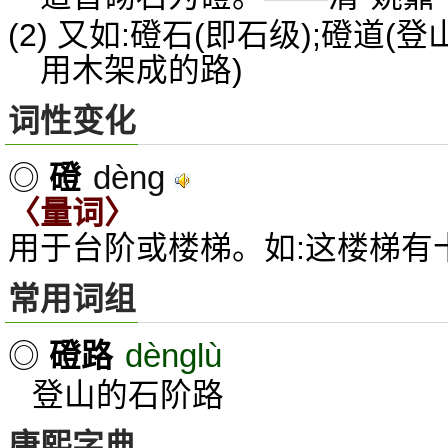
(2) 又如:磴石(即石级);磴道(
用木架成的路)
词性变化
dèng
◎
磴
〈量词〉
用于台阶或楼梯。如:这楼梯有
常用词组
dènglù
◎
磴路
登山的石阶路
康熙字典