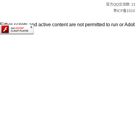
官方QQ交流群:
2
粤ICP备1010
Either scripts and active content are not permitted to run or Adob