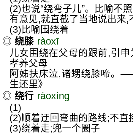
(2)也说“绕弯子儿”。比喻不
有意见,就直截了当地说出来,
(3)比喻围绕着
ràoxī
◎
绕膝
儿女围绕在父母的跟前,引申
孝养父母
阿姊扶床泣,诸甥绕膝啼。—
生还里》
ràoxíng
◎
绕行
(1)
(2)顺着迂回弯曲的路线;不直
(3)绕着走;兜一个圈子