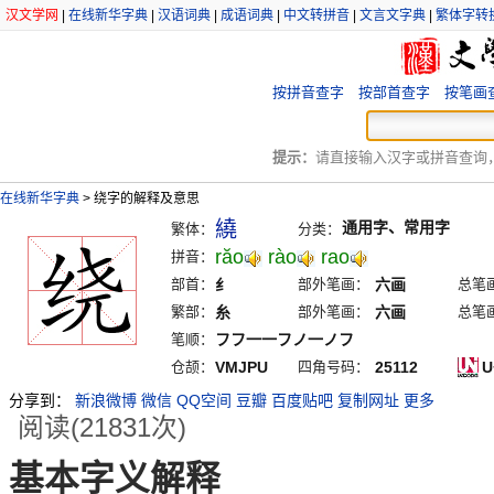
汉文学网
|
在线新华字典
|
汉语词典
|
成语词典
|
中文转拼音
|
文言文字典
|
繁体字转
按拼音查字
按部首查字
按笔画
提示：
请直接输入汉字或拼音查询，例
在线新华字典
>
绕字的解释及意思
繞
通用字、常用字
繁体：
分类：
răo
rào
rao
拼音：
部首：
纟
部外笔画：
六画
总笔
繁部：
糸
部外笔画：
六画
总笔
笔顺：
フフ一一フノ一ノフ
仓颉：
VMJPU
四角号码：
25112
U
分享到：
新浪微博
微信
QQ空间
豆瓣
百度贴吧
复制网址
更多
阅读(21831次)
基本字义解释