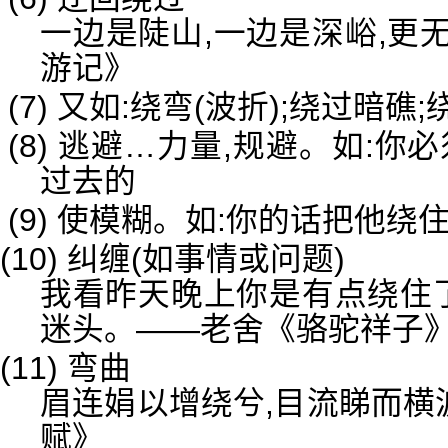
一边是陡山,一边是深峪,更
游记》
(7) 又如:绕弯(波折);绕过暗礁
(8) 逃避…力量,规避。如:
过去的
(9) 使模糊。如:你的话把他绕
(10) 纠缠(如事情或问题)
我看昨天晚上你是有点绕住了
迷头。——老舍《骆驼祥子
(11) 弯曲
眉连娟以增绕兮,目流睇而横
赋》