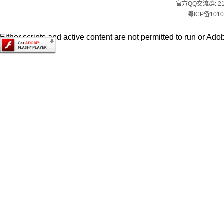
官方QQ交流群:
2
粤ICP备1010
Either scripts and active content are not permitted to run or Adob