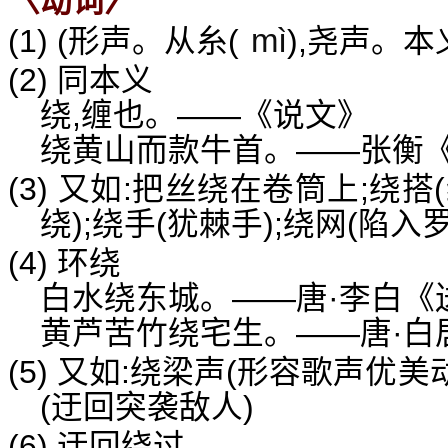
〈动词〉
mì
(1) (形声。从糸(
),尧声。本
(2) 同本义
绕,缠也。——《说文》
绕黄山而款牛首。——张衡《
(3) 又如:把丝绕在卷筒上;绕搭
绕);绕手(犹棘手);绕网(陷入
(4) 环绕
白水绕东城。——唐·李白《
黄芦苦竹绕宅生。——唐·白
(5) 又如:绕梁声(形容歌声优美
(迂回突袭敌人)
(6) 迂回绕过