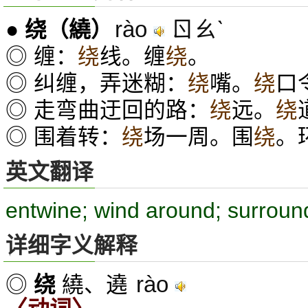
rào
ㄖㄠˋ
●
绕
（繞）
◎ 缠：
绕
线。缠
绕
。
◎ 纠缠，弄迷糊：
绕
嘴。
绕
口
◎ 走弯曲迂回的路：
绕
远。
绕
◎ 围着转：
绕
场一周。围
绕
。
英文翻译
entwine; wind around; surroun
详细字义解释
rào
◎
绕
繞、遶