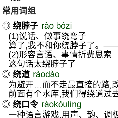
常用词组
rào bózi
◎
绕脖子
(1)说话、做事绕弯子
算了,我不和你绕脖子了。—
(2)形容言语、事情折费思索
这句话太绕脖子了
ràodào
◎
绕道
为避开…而不走最直接的路,
前面有个水库,我们得绕道过
ràokǒulìng
◎
绕口令
一种语言游戏,用声、韵、调