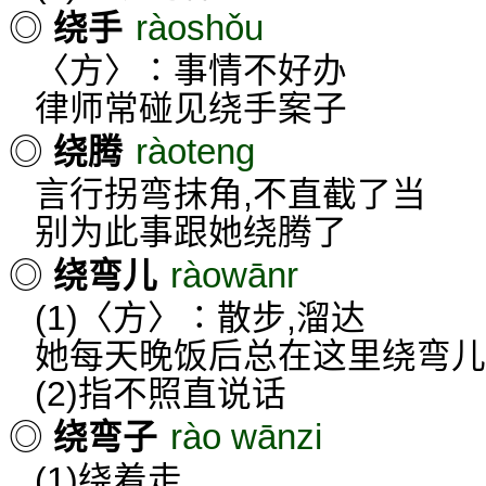
ràoshǒu
◎
绕手
〈方〉∶事情不好办
律师常碰见绕手案子
ràoteng
◎
绕腾
言行拐弯抹角,不直截了当
别为此事跟她绕腾了
ràowānr
◎
绕弯儿
(1)〈方〉∶散步,溜达
她每天晚饭后总在这里绕弯儿
(2)指不照直说话
rào wānzi
◎
绕弯子
(1)绕着走