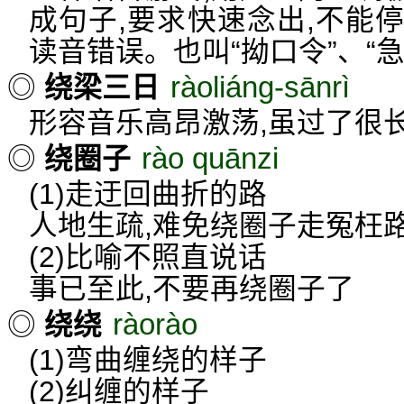
成句子,要求快速念出,不能
读音错误。也叫“拗口令”、“急
ràoliáng-sānrì
◎
绕梁三日
形容音乐高昂激荡,虽过了很
rào quānzi
◎
绕圈子
(1)走迂回曲折的路
人地生疏,难免绕圈子走冤枉
(2)比喻不照直说话
事已至此,不要再绕圈子了
ràorào
◎
绕绕
(1)弯曲缠绕的样子
(2)纠缠的样子