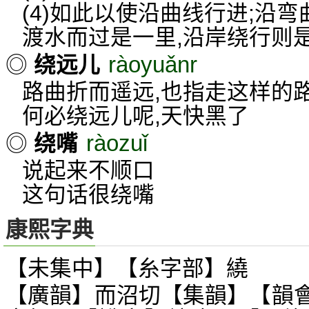
(4)如此以使沿曲线行进;沿弯
渡水而过是一里,沿岸绕行则
ràoyuǎnr
◎
绕远儿
路曲折而遥远,也指走这样的
何必绕远儿呢,天快黑了
ràozuǐ
◎
绕嘴
说起来不顺口
这句话很绕嘴
康熙字典
【未集中】【糸字部】繞
【廣韻】而沼切【集韻】【韻