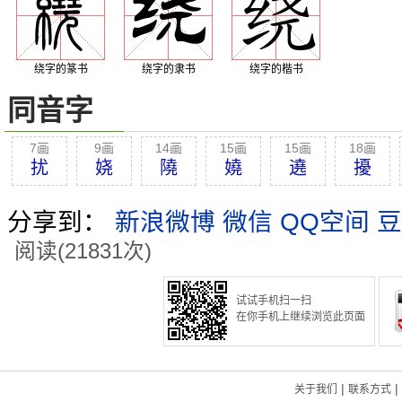
绕字的篆书
绕字的隶书
绕字的楷书
同音字
7画
9画
14画
15画
15画
18画
扰
娆
隢
嬈
遶
擾
分享到：
新浪微博
微信
QQ空间
豆
阅读(21831次)
试试手机扫一扫
在你手机上继续浏览此页面
|
|
关于我们
联系方式