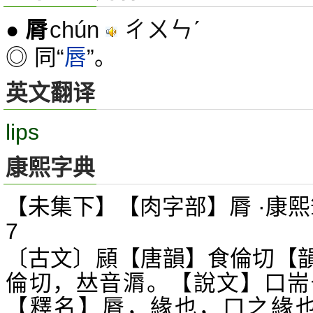
chún
ㄔㄨㄣˊ
●
脣
◎ 同“
唇
”。
英文翻译
lips
康熙字典
【未集下】【肉字部】脣 ·康熙
7
〔古文〕
【唐韻】食倫切【
䫃
倫切，
音漘。【說文】口耑
𠀤
【釋名】脣，緣也，口之緣也