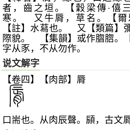
者，齒之垣。【穀梁傳·僖
寒。 又牛脣，草名。【爾
【註】水蕮也。 又【類篇】
際貌。 【集韻】或作
脗。
䐇
字从豕，不从勿作。
说文解字
【卷四】【肉部】
脣
口耑也。从肉辰聲。
，古文
䫃