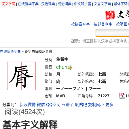
汉文学网
|
在线新华字典
|
汉语词典
|
成语词典
|
中文转拼音
|
文言文字典
|
繁体字转
按拼音查字
按部首查字
按笔画
提示：
请直接输入汉字或拼音查询，例
在线新华字典
>
脣字的解释及意思
生僻字
分类：
chún
拼音：
部首：
月
部外笔画：
七画
总笔
繁部：
肉
部外笔画：
七画
总笔
笔顺：
一ノ一一フノ丶丨フ一一
仓颉：
MVB
四角号码：
71227
U
分享到：
新浪微博
微信
QQ空间
豆瓣
百度贴吧
复制网址
更多
阅读(4524次)
基本字义解释