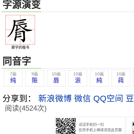
字源演变
脣字的楷书
同音字
7画
9画
10画
10画
10画
10画
纯
陙
唇
浱
純
莼
分享到：
新浪微博
微信
QQ空间
豆
阅读(4524次)
试试手机扫一扫
在你手机上继续浏览此页面