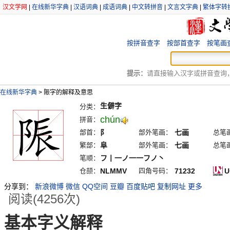
汉文学网
|
在线新华字典
|
汉语词典
|
成语词典
|
中文转拼音
|
文言文字典
|
繁体字转
按拼音查字
按部首查字
按笔画
提示：
请直接输入汉字或拼音查询，例
在线新华字典
>
陙字的解释及意思
生僻字
分类：
chún
拼音：
部首：
阝
部外笔画：
七画
总笔
繁部：
阜
部外笔画：
七画
总笔
笔顺：
フ丨一ノ一一フノ丶
仓颉：
NLMMV
四角号码：
71232
U
分享到：
新浪微博
微信
QQ空间
豆瓣
百度贴吧
复制网址
更多
阅读(4256次)
基本字义解释