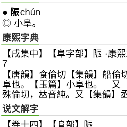
chún
●
陙
◎ 小阜。
康熙字典
【戌集中】【阜字部】陙 ·康熙
7
【唐韻】食倫切【集韻】船倫
阜也。【玉篇】小阜也。 又
殊倫切，
音純。又【集韻】
𠀤
说文解字
【卷十四】【
部】
陙
𨸏