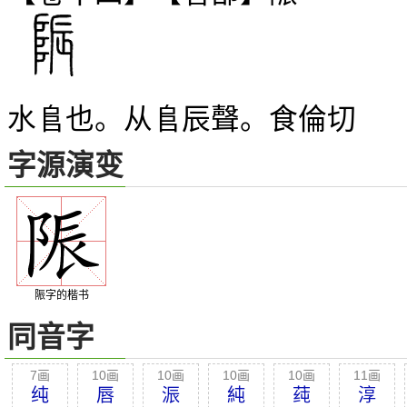
水
也。从
辰聲。食倫切
𨸏
𨸏
字源演变
陙字的楷书
同音字
7画
10画
10画
10画
10画
11画
纯
唇
浱
純
莼
淳