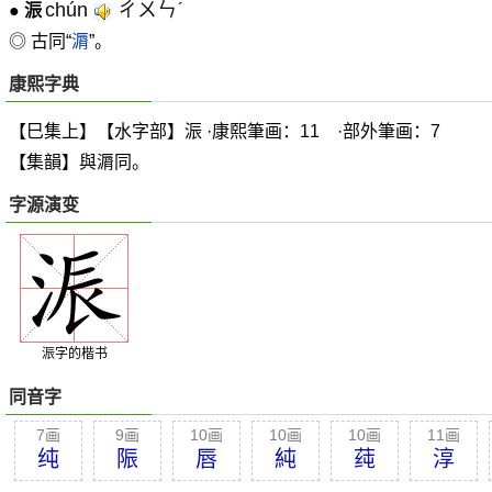
chún
ㄔㄨㄣˊ
●
浱
◎ 古同“
漘
”。
康熙字典
【巳集上】【水字部】浱 ·康熙筆画：11 ·部外筆画：7
【集韻】與漘同。
字源演变
浱字的楷书
同音字
7画
9画
10画
10画
10画
11画
纯
陙
唇
純
莼
淳