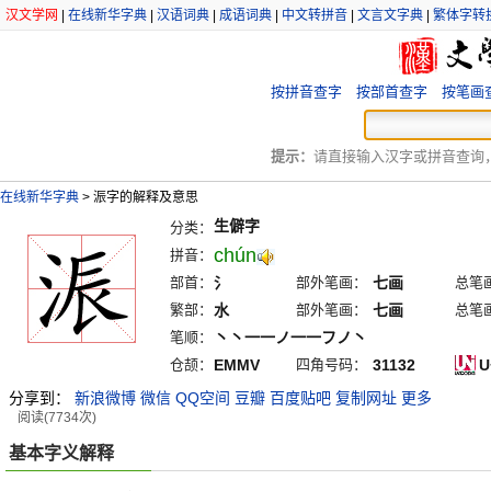
汉文学网
|
在线新华字典
|
汉语词典
|
成语词典
|
中文转拼音
|
文言文字典
|
繁体字转
按拼音查字
按部首查字
按笔画
提示：
请直接输入汉字或拼音查询，例
在线新华字典
>
浱字的解释及意思
生僻字
分类：
chún
拼音：
部首：
氵
部外笔画：
七画
总笔
繁部：
水
部外笔画：
七画
总笔
笔顺：
丶丶一一ノ一一フノ丶
仓颉：
EMMV
四角号码：
31132
U
分享到：
新浪微博
微信
QQ空间
豆瓣
百度贴吧
复制网址
更多
阅读(7734次)
基本字义解释