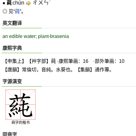
chún
ㄔㄨㄣˊ
●
蒓
◎ 见“
莼
”。
英文翻译
an edible water; plant-brasenia
康熙字典
【申集上】【艸字部】蒓 ·康熙筆画：16 ·部外筆画：10
【唐韻】常倫切，音純。水葵也。【集韻】通作蓴。
字源演变
蒓字的楷书
同音字