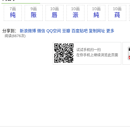
7画
9画
10画
10画
10画
10画
纯
陙
唇
浱
純
莼
分享到：
新浪微博
微信
QQ空间
豆瓣
百度贴吧
复制网址
更多
阅读(6676次)
试试手机扫一扫
在你手机上继续浏览此页面