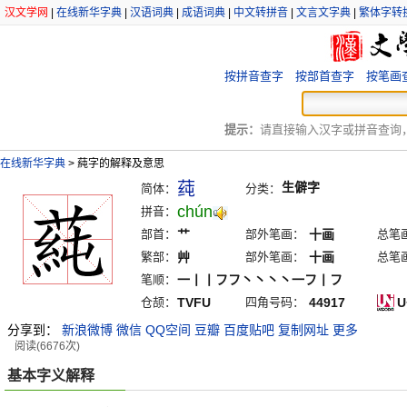
汉文学网
|
在线新华字典
|
汉语词典
|
成语词典
|
中文转拼音
|
文言文字典
|
繁体字转
按拼音查字
按部首查字
按笔画
提示：
请直接输入汉字或拼音查询，例
在线新华字典
>
蒓字的解释及意思
莼
生僻字
简体：
分类：
chún
拼音：
部首：
艹
部外笔画：
十画
总笔
繁部：
艸
部外笔画：
十画
总笔
笔顺：
一丨丨フフ丶丶丶丶一フ丨フ
仓颉：
TVFU
四角号码：
44917
U
分享到：
新浪微博
微信
QQ空间
豆瓣
百度贴吧
复制网址
更多
阅读(6676次)
基本字义解释