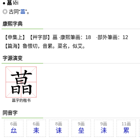
lěi
●
蕌
◎ 古同“
藟
”。
康熙字典
【申集上】【艸字部】蕌 ·康熙筆画：18 ·部外筆画：12
【篇海】魯愄切，音累。菜名，似艾。
字源演变
蕌字的楷书
同音字
6画
6画
8画
9画
9画
11画
厽
耒
诔
垒
洡
累