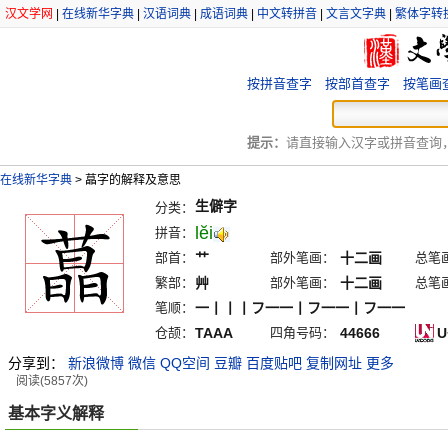
汉文学网
|
在线新华字典
|
汉语词典
|
成语词典
|
中文转拼音
|
文言文字典
|
繁体字转
按拼音查字
按部首查字
按笔画
提示：
请直接输入汉字或拼音查询，例
在线新华字典
>
蕌字的解释及意思
生僻字
分类：
lĕi
拼音：
部首：
艹
部外笔画：
十二画
总笔
繁部：
艸
部外笔画：
十二画
总笔
笔顺：
一丨丨丨フ一一丨フ一一丨フ一一
仓颉：
TAAA
四角号码：
44666
U
分享到：
新浪微博
微信
QQ空间
豆瓣
百度贴吧
复制网址
更多
阅读(5857次)
基本字义解释