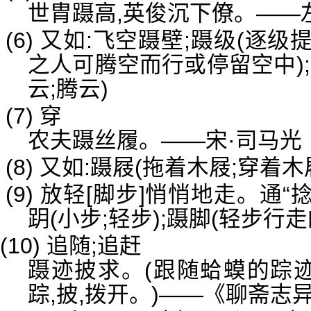
世胄蹑高,英俊沉下僚。——
(6) 又如:飞空蹑壁;蹑级(逐级
之人可腾空而行或停留空中);
云;腾云)
(7) 穿
农夫蹑丝履。——宋·司马光
(8) 又如:蹑屐(拖着木屐;穿着木
(9) 放轻[脚步]悄悄地走。通“
跀(小步;轻步);蹑脚(轻步行走
(10) 追随;追赶
蹑迹披求。(跟随蛤蟆的踪迹
踪,披,拨开。)——《聊斋志