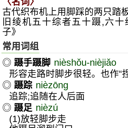
〈名词〉
古代织布机上用脚踩的两只踏
旧绫机五十综者五十蹑,六十
子》
常用词组
nièshǒu-nièjiǎo
◎
蹑手蹑脚
形容走路时脚步很轻。也作“捏
nièzōng
◎
蹑踪
追踪;追随在人后面
nièzú
◎
蹑足
(1)放轻脚步走