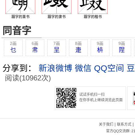
蹑字的篆书
蹑字的隶书
蹑字的楷书
同音字
2画
6画
7画
8画
9画
9画
乜
帇
圼
疌
枿
陧
分享到：
新浪微博
微信
QQ空间
豆
阅读(10962次)
试试手机扫一扫
在你手机上继续浏览此页面
|
|
关于我们
联系方式
官方QQ交流群:
2