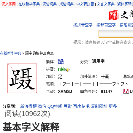
汉文学网
|
在线新华字典
|
汉语词典
|
成语词典
|
中文转拼音
|
文言文字典
|
繁体字转
按拼音查字
按部首查字
按笔画
提示：
请直接输入汉字或拼音查询，例
在线新华字典
>
蹑字的解释及意思
躡
通用字
繁体：
分类：
niè
拼音：
部首：
足
部外笔画：
十画
总笔
笔顺：
丨フ一丨一丨一一丨丨一一一フ丶フ丶
仓颉：
XRMSJ
四角号码：
61147
U
分享到：
新浪微博
微信
QQ空间
豆瓣
百度贴吧
复制网址
更多
阅读(10962次)
基本字义解释