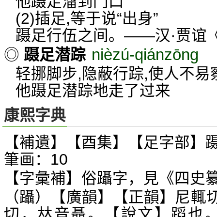
他蹑足溜到门口
(2)插足,等于说“出身”
蹑足行伍之间。——汉·贾谊
nièzú-qiánzōng
◎
蹑足潜踪
轻挪脚步,隐蔽行踪,使人不易
他蹑足潜踪地走了过来
康熙字典
【補遺】【酉集】【足字部】蹑 
筆画：10
【字彙補】俗躡字，見《四史
（躡）【廣韻】【正韻】尼輒
切，
音聶。【說文】蹈也。
𠀤