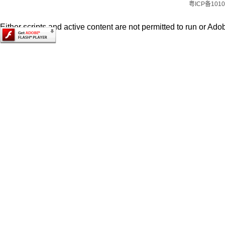
粤ICP备1010
Either scripts and active content are not permitted to run or Adob