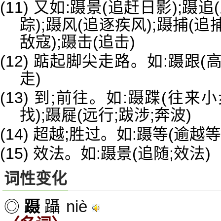
(11) 又如:蹑景(追赶日影);蹑
踪);蹑风(追逐疾风);蹑捕(追捕
敌寇);蹑击(追击)
(12) 踮起脚尖走路。如:蹑跟
走)
(13) 到;前往。如:蹑蹀(往来
找);蹑屣(远行;跋涉;奔波)
(14) 超越;胜过。如:蹑等(逾越等
(15) 效法。如:蹑景(追随;效法)
词性变化
niè
◎
蹑
躡