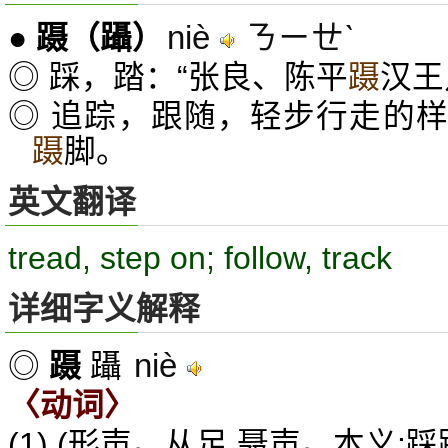
niè
ㄋㄧㄝˋ
●
蹑
（躡）
◎ 踩，踏：“张良、陈平
蹑
汉王
◎ 追踪，跟随，轻步行走的
蹑
脚。
英文翻译
tread, step on; follow, track
详细字义解释
niè
◎
蹑
躡
〈动词〉
(1) (形声。从足,聂声。本义: