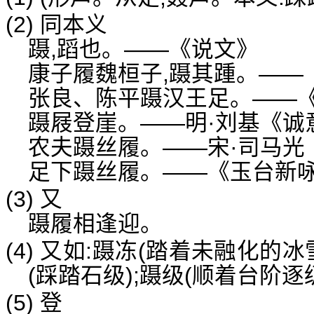
(2) 同本义
蹑,蹈也。——《说文》
康子履魏桓子,蹑其踵。——
张良、陈平蹑汉王足。——《
蹑屐登崖。——明·刘基《诚
农夫蹑丝履。——宋·司马光
足下蹑丝履。——《玉台新咏
(3) 又
蹑履相逢迎。
(4) 又如:蹑冻(踏着未融化的冰
(踩踏石级);蹑级(顺着台阶逐
(5) 登